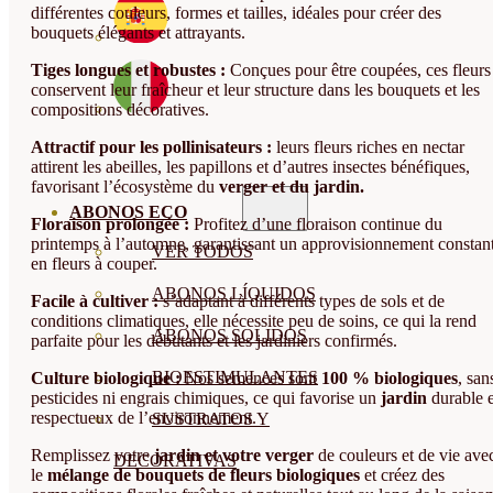
différentes couleurs, formes et tailles, idéales pour créer des
bouquets élégants et attrayants.
Tiges longues et robustes :
Conçues pour être coupées, ces fleurs
conservent leur fraîcheur et leur structure dans les bouquets et les
compositions décoratives.
Attractif pour les pollinisateurs :
leurs fleurs riches en nectar
attirent les abeilles, les papillons et d’autres insectes bénéfiques,
favorisant l’écosystème du
verger et du jardin.
ABONOS ECO
Floraison prolongée :
Profitez d’une floraison continue du
printemps à l’automne, garantissant un approvisionnement constan
VER TODOS
en fleurs à couper.
ABONOS LÍQUIDOS
Facile à cultiver :
s’adaptant à différents types de sols et de
conditions climatiques, elle nécessite peu de soins, ce qui la rend
ABONOS SOLIDOS
parfaite pour les débutants et les jardiniers confirmés.
BIOESTIMULANTES
Culture biologique :
Nos semences sont
100 % biologiques
, san
pesticides ni engrais chimiques, ce qui favorise un
jardin
durable e
respectueux de l’environnement.
SUSTRATOS Y
Remplissez votre
jardin et votre verger
de couleurs et de vie ave
DECORATIVAS
le
mélange de bouquets de fleurs biologiques
et créez des