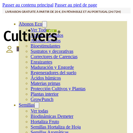
Passer au contenu principal
Passer au pied de page
LIVRAISON GRATUITE À PARTIR DE 20 €, EN PÉNINSULE ET AU PORTUGAL (24/72H)
Abonos Eco
Ver Todos
Abonos Líquidos
Abonos Solidos
Bioestimulantes
0
Sustratos y decorativas
Correctores de Carencias
Enraizantes
Maduración y Engorde
Regeneradores del suelo
Ácidos húmicos
Materias primas
Protección Cultivos y Plantas
Plantas interior
GrowPunch
Semillas
Ver todas
Biodinámicas Demeter
Hortaliza Fruto
Semillas Hortaliza de Hoja
Semillas Aromáticas