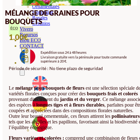
Orquideas
Ornamentales
MÉLANGE DE GRAINES POUR
Hortensias
Rosales
BOUQUETS
Geranios
ÉCO
Vivero
Recursos
1.00
€
Blog ECO
CONTACT
Expédition sous 24 à 48 heures
Livraison gratuite vers la péninsule pour toute commande
supérieure à 20 €.
Période de sécurité : No tiene plazo de seguridad
Le
mélange pour bouquets de fleurs
est une sélection spéciale d
variétés florales conçues pour créer des
bouquets frais et colorés
provenant directement du
jardin et du verger
. Ce mélange associ
des espèces à
longues tiges et à fleurs durables
, parfaites pour êt
coupées et appréciées dans des compositions florales naturelles.
Outre leur beauté ornementale, ces fleurs attirent les
pollinisateurs
tels que les abeilles et les papillons, favorisant ainsi la biodiversité 
l’équilibre écologique.
Fleurs variées et colorées :
comprend une combinaison de fleurs 