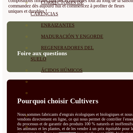
compositions florales fraîches et naturelles tout au long de la saison
CORRECTORES DE
commandez dès aujourd’hui et commencez à profiter de fleurs
uniques et durables !
CARENCIAS
ENRAIZANTES
MADURACIÓN Y ENGORDE
REGENERADORES DEL
Foire aux questions
SUELO
ÁCIDOS HÚMICOS
MATERIAS PRIMAS
PROTECCIÓN CULTIVOS Y
Pourquoi choisir Cultivers
PLANTAS
Nous sommes fabricants d'engrais écologiques et biologiques et nous 
PLANTAS INTERIOR
vendons directement en ligne, ce qui nous permet de contrôler l'ens
du processus et de garantir des produits 100 % naturels et inoffensif
GROWPUNCH
les animaux et les plantes, et de les vendre à un prix équitable pour l