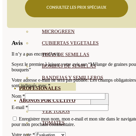
CONSULTEZ LES PRIX SPÉCIAUX
SEMILLAS RAÍZ
SEMILLAS LEGUMINOSAS
MICROGREEN
Avis
CUBIERTAS VEGETALES
Il n’y a pas encore d’avis.
TIRAS DE SEMILLAS
Soyez le premier à laisser votre avis sur “Mélange de graines pou
BOMBAS DE SEMILLAS
bouquets”
BANDEJAS Y SEMILLEROS
Votre adresse e-mail ne sera pas publiée.
Les champs obligatoires
sont indiqués avec
*
PROFESIONALES
Nom
*
ABONOS POR CULTIVO
E-mail
*
VER TODOS
Enregistrer mon nom, mon e-mail et mon site dans le navigat
TOMATES
pour mon prochain commentaire.
HUERTO
Votre note
*