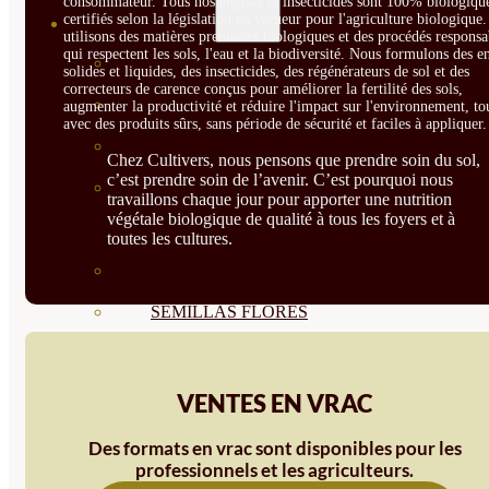
consommateur. Tous nos engrais et insecticides sont 100% biologique
certifiés selon la législation en vigueur pour l'agriculture biologique
SEMILLAS
utilisons des matières premières biologiques et des procédés responsa
qui respectent les sols, l'eau et la biodiversité. Nous formulons des e
VER TODAS
solides et liquides, des insecticides, des régénérateurs de sol et des
correcteurs de carence conçus pour améliorer la fertilité des sols,
BIODINÁMICAS DEMETER
augmenter la productivité et réduire l'impact sur l'environnement, to
avec des produits sûrs, sans période de sécurité et faciles à appliquer.
HORTALIZA FRUTO
Chez Cultivers, nous pensons que prendre soin du sol,
c’est prendre soin de l’avenir. C’est pourquoi nous
SEMILLAS HORTALIZA DE
travaillons chaque jour pour apporter une nutrition
végétale biologique de qualité à tous les foyers et à
HOJA
toutes les cultures.
SEMILLAS AROMÁTICAS
SEMILLAS FLORES
SEMILLAS FLORES
COMESTIBLES
VENTES EN VRAC
SEMILLAS TRADICIONALES
Des formats en vrac sont disponibles pour les
professionnels et les agriculteurs.
SEMILLAS BRASICAS