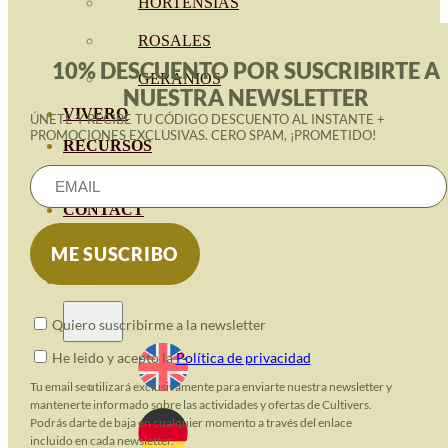
HORTENSIAS
ROSALES
10% DESCUENTO POR SUSCRIBIRTE A
GERANIOS
NUESTRA NEWSLETTER
VIVERO
ÚNETE Y RECIBE TU CÓDIGO DESCUENTO AL INSTANTE +
PROMOCIONES EXCLUSIVAS. CERO SPAM, ¡PROMETIDO!
RECURSOS
BLOG ECO
CONTACT
Quiero suscribirme a la newsletter
He leido y acepto la
Política de privacidad
Tu email se utilizará exclusivamente para enviarte nuestra newsletter y
mantenerte informado sobre las actividades y ofertas de Cultivers.
Podrás darte de baja en cualquier momento a través del enlace
incluido en cada newsletter.