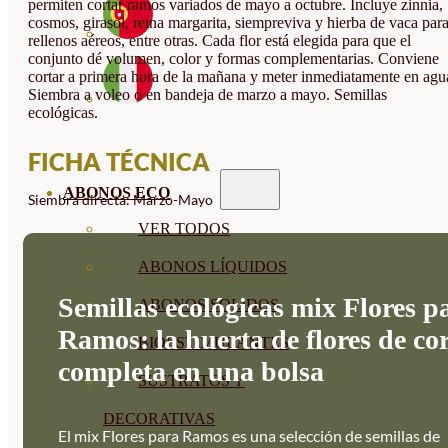
permiten cortar ramos variados de mayo a octubre. Incluye zinnia,
cosmos, girasol, reina margarita, siempreviva y hierba de vaca par
rellenos aéreos, entre otras. Cada flor está elegida para que el
conjunto dé volumen, color y formas complementarias. Conviene
cortar a primera hora de la mañana y meter inmediatamente en agu
Siembra a voleo o en bandeja de marzo a mayo. Semillas
ecológicas.
FICHA TÉCNICA
ABONOS ECO
Siembra directa: Marzo-Mayo
VER TODOS
ABONOS LÍQUIDOS
Semillas ecológicas mix Flores p
ABONOS SOLIDOS
Ramos: la huerta de flores de co
BIOESTIMULANTES
completa en una bolsa
SUSTRATOS Y
DECORATIVAS
El mix Flores para Ramos es una selección de semillas de