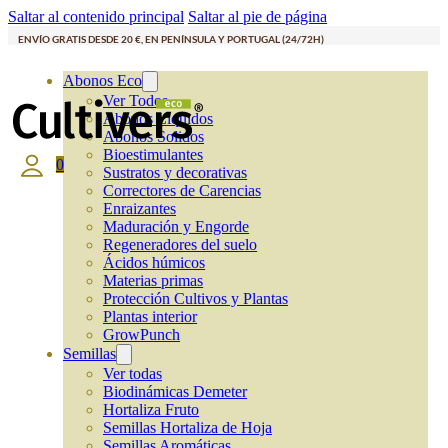
Saltar al contenido principal
Saltar al pie de página
ENVÍO GRATIS DESDE 20 €, EN PENÍNSULA Y PORTUGAL (24/72H)
Abonos Eco
Ver Todos
Abonos Líquidos
Abonos Solidos
Bioestimulantes
0
Sustratos y decorativas
Correctores de Carencias
Enraizantes
Maduración y Engorde
Regeneradores del suelo
Ácidos húmicos
Materias primas
Protección Cultivos y Plantas
Plantas interior
GrowPunch
Semillas
Ver todas
Biodinámicas Demeter
Hortaliza Fruto
Semillas Hortaliza de Hoja
Semillas Aromáticas