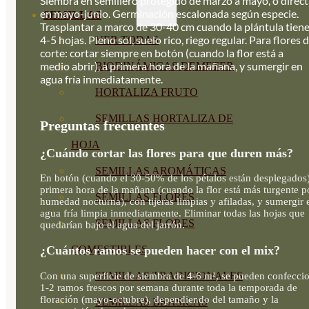
Siembra en semillero protegido de marzo a mayo, o direc
en mayo-junio. Germinación escalonada según especie.
SEMILLAS
Trasplantar a marco de 30-40 cm cuando la plántula tien
4-5 hojas. Pleno sol, suelo rico, riego regular. Para flores 
VER TODAS
corte: cortar siempre en botón (cuando la flor está a
medio abrir), a primera hora de la mañana, y sumergir en
BIODINÁMICAS DEMETER
agua fría inmediatamente.
HORTALIZA FRUTO
SEMILLAS HORTALIZA DE
Preguntas frecuentes
HOJA
¿Cuándo cortar las flores para que duren más?
SEMILLAS AROMÁTICAS
En botón (cuando el 30-50% de los pétalos están desplegados)
primera hora de la mañana (cuando la flor está más turgente po
SEMILLAS FLORES
humedad nocturna), con tijeras limpias y afiladas, y sumergir 
agua fría limpia inmediatamente. Eliminar todas las hojas que
SEMILLAS FLORES
quedarían bajo el agua del jarrón.
¿Cuántos ramos se pueden hacer con el mix?
COMESTIBLES
SEMILLAS TRADICIONALES
Con una superficie de siembra de 4-6 m², se pueden confecci
1-2 ramos frescos por semana durante toda la temporada de
floración (mayo-octubre), dependiendo del tamaño y la
SEMILLAS BRASICAS