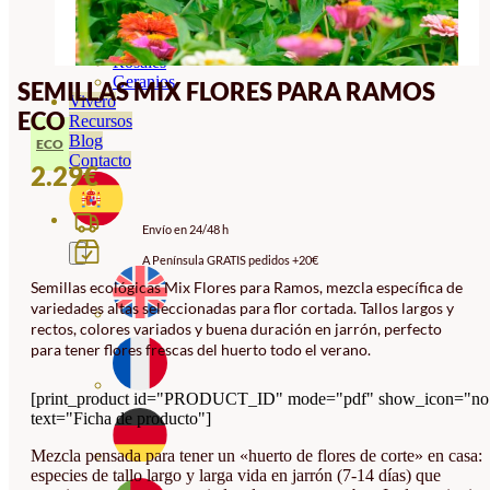
Orquideas
Ornamentales
Hortensias
Rosales
Geranios
SEMILLAS MIX FLORES PARA RAMOS
Vivero
ECO
Recursos
Blog
ECO
Contacto
2.29
€
Envío en 24/48 h
A Península GRATIS pedidos +20€
Semillas ecológicas Mix Flores para Ramos, mezcla específica de
variedades altas seleccionadas para flor cortada. Tallos largos y
rectos, colores variados y buena duración en jarrón, perfecto
para tener flores frescas del huerto todo el verano.
[print_product id="PRODUCT_ID" mode="pdf" show_icon="no
text="Ficha de producto"]
Mezcla pensada para tener un «huerto de flores de corte» en casa:
especies de tallo largo y larga vida en jarrón (7-14 días) que