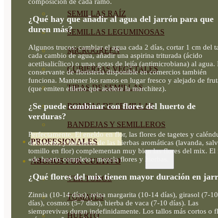
composición de cada ramo.
SEMILLAS RAÍZ
¿Qué hay que añadir al agua del jarrón para que
duren más?
SEMILLAS LEGUMINOSAS
Algunos trucos: cambiar el agua cada 2 días, cortar 1 cm del t
MICROGREEN
cada cambio de agua, añadir una aspirina triturada (ácido
acetilsalicílico) o unas gotas de lejía (antimicrobiana) al agua. 
CUBIERTAS VEGETALES
conservante de floristería disponible en comercios también
funciona. Mantener los ramos en lugar fresco y alejado de frut
TIRAS DE SEMILLAS
(que emiten etileno que acelera la marchitez).
¿Se puede combinar con flores del huerto de
BOMBAS DE SEMILLAS
verduras?
BANDEJAS Y SEMILLEROS
Perfectamente. El eneldo en flor, las flores de tagetes y calénd
PROFESIONALES
del huerto, y las flores de las hierbas aromáticas (lavanda, salv
tomillo en flor) complementan muy bien las flores del mix. El
«de huerto completo» mezcla flores y hierbas.
ABONOS POR CULTIVO
¿Qué flores del mix tienen mayor duración en jar
VER TODOS
Zinnia (10-14 días), reina margarita (10-14 días), girasol (7-10
TOMATES
días), cosmos (5-7 días), hierba de vaca (7-10 días). Las
siemprevivas duran indefinidamente. Los tallos más cortos o f
HUERTO