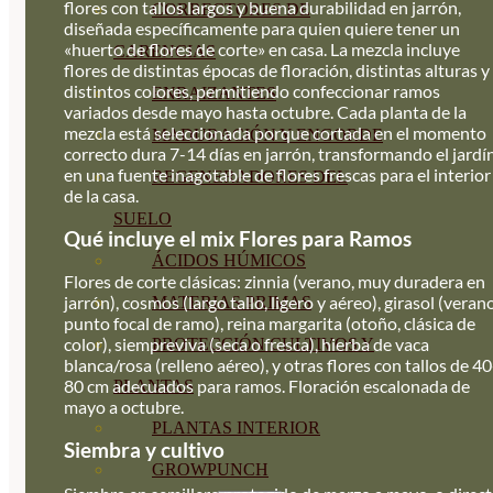
flores con tallos largos y buena durabilidad en jarrón,
CORRECTORES DE
diseñada específicamente para quien quiere tener un
«huerto de flores de corte» en casa. La mezcla incluye
CARENCIAS
flores de distintas épocas de floración, distintas alturas y
distintos colores, permitiendo confeccionar ramos
ENRAIZANTES
variados desde mayo hasta octubre. Cada planta de la
mezcla está seleccionada porque cortada en el momento
MADURACIÓN Y ENGORDE
correcto dura 7-14 días en jarrón, transformando el jardí
en una fuente inagotable de flores frescas para el interior
REGENERADORES DEL
de la casa.
SUELO
Qué incluye el mix Flores para Ramos
ÁCIDOS HÚMICOS
Flores de corte clásicas: zinnia (verano, muy duradera en
jarrón), cosmos (largo tallo, ligero y aéreo), girasol (verano
MATERIAS PRIMAS
punto focal de ramo), reina margarita (otoño, clásica de
color), siempreviva (seca o fresca), hierba de vaca
PROTECCIÓN CULTIVOS Y
blanca/rosa (relleno aéreo), y otras flores con tallos de 40
80 cm adecuados para ramos. Floración escalonada de
PLANTAS
mayo a octubre.
PLANTAS INTERIOR
Siembra y cultivo
GROWPUNCH