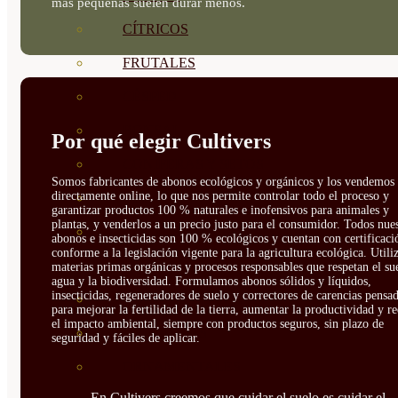
más pequeñas suelen durar menos.
CÍTRICOS
FRUTALES
CÉSPED
BONSAI
Por qué elegir Cultivers
CONÍFERAS Y SETOS
Somos fabricantes de abonos ecológicos y orgánicos y los vendemos
directamente online, lo que nos permite controlar todo el proceso y
OLIVO
garantizar productos 100 % naturales e inofensivos para animales y
plantas, y venderlos a un precio justo para el consumidor. Todos nue
CACTUS, CRASAS Y
abonos e insecticidas son 100 % ecológicos y cuentan con certificaci
conforme a la legislación vigente para la agricultura ecológica. Util
SUCULENTAS
materias primas orgánicas y procesos responsables que respetan el sue
agua y la biodiversidad. Formulamos abonos sólidos y líquidos,
insecticidas, regeneradores de suelo y correctores de carencias pensa
PLANTAS DE INTERIOR
para mejorar la fertilidad de la tierra, aumentar la productividad y r
el impacto ambiental, siempre con productos seguros, sin plazo de
ORQUIDEAS
seguridad y fáciles de aplicar.
ORNAMENTALES
En Cultivers creemos que cuidar el suelo es cuidar el