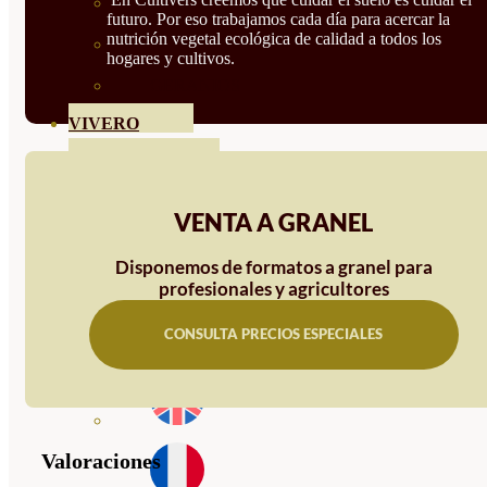
HORTENSIAS
futuro. Por eso trabajamos cada día para acercar la
nutrición vegetal ecológica de calidad a todos los
ROSALES
hogares y cultivos.
GERANIOS
VIVERO
RECURSOS
BLOG
VENTA A GRANEL
CONTACTO
Disponemos de formatos a granel para
profesionales y agricultores
CONSULTA PRECIOS ESPECIALES
Valoraciones