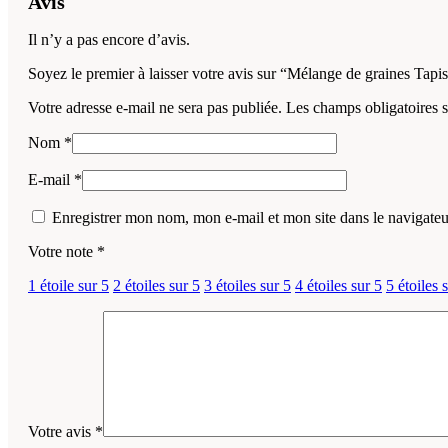
Avis
Il n’y a pas encore d’avis.
Soyez le premier à laisser votre avis sur “Mélange de graines Tapis
Votre adresse e-mail ne sera pas publiée.
Les champs obligatoires 
Nom
*
E-mail
*
Enregistrer mon nom, mon e-mail et mon site dans le navigat
Votre note
*
1 étoile sur 5
2 étoiles sur 5
3 étoiles sur 5
4 étoiles sur 5
5 étoiles 
Votre avis
*