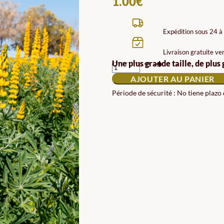
1.00
€
Expédition sous 24 à
Livraison gratuite ve
QUANTITÉ
Une plus grande taille, de plus
DE
AJOUTER AU PANIER
MÉLANGE
DE
Période de sécurité : No tiene plazo
GRAINES
TAPIS
DE
FLEURS