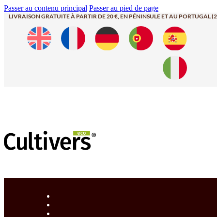
Passer au contenu principal
Passer au pied de page
LIVRAISON GRATUITE À PARTIR DE 20 €, EN PÉNINSULE ET AU PORTUGAL (