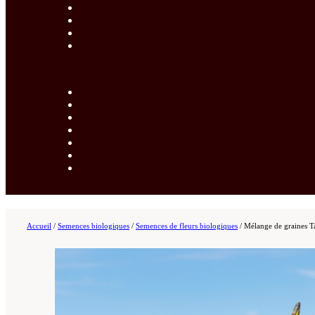
Accueil
/
Semences biologiques
/
Semences de fleurs biologiques
/
Mélange de graines Ta