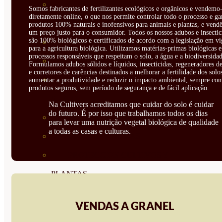
CORRECTORES DE
Somos fabricantes de fertilizantes ecológicos e orgânicos e vendemo-
diretamente online, o que nos permite controlar todo o processo e ga
CARENCIAS
produtos 100% naturais e inofensivos para animais e plantas, e vendê
um preço justo para o consumidor. Todos os nossos adubos e insectic
são 100% biológicos e certificados de acordo com a legislação em vi
ENRAIZANTES
para a agricultura biológica. Utilizamos matérias-primas biológicas e
processos responsáveis que respeitam o solo, a água e a biodiversidad
MADURACIÓN Y ENGORDE
Formulamos adubos sólidos e líquidos, insecticidas, regeneradores de
e corretores de carências destinados a melhorar a fertilidade dos solo
REGENERADORES DEL
aumentar a produtividade e reduzir o impacto ambiental, sempre co
produtos seguros, sem período de segurança e de fácil aplicação.
SUELO
Na Cultivers acreditamos que cuidar do solo é cuidar
do futuro. É por isso que trabalhamos todos os dias
ÁCIDOS HÚMICOS
para levar uma nutrição vegetal biológica de qualidade
a todas as casas e culturas.
MATERIAS PRIMAS
PROTECCIÓN CULTIVOS Y
PLANTAS
PLANTAS INTERIOR
VENDAS A GRANEL
GROWPUNCH