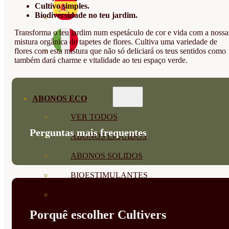
Cultivo simples.
Biodiversidade no teu jardim.
Transforma o teu jardim num espetáculo de cor e vida com a nossa
mistura orgânica de tapetes de flores. Cultiva uma variedade de
flores com esta mistura que não só deliciará os teus sentidos como
também dará charme e vitalidade ao teu espaço verde.
ABONOS ECO
VER TODOS
Perguntas mais frequentes
ABONOS LÍQUIDOS
ABONOS SOLIDOS
BIOESTIMULANTES
SUSTRATOS Y
Porquê escolher Cultivers
DECORATIVAS