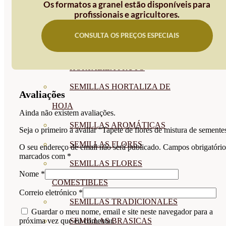
Os formatos a granel estão disponíveis para
SEMILLAS
profissionais e agricultores.
VER TODAS
CONSULTA OS PREÇOS ESPECIAIS
BIODINÁMICAS DEMETER
HORTALIZA FRUTO
SEMILLAS HORTALIZA DE
Avaliações
HOJA
Ainda não existem avaliações.
SEMILLAS AROMÁTICAS
Seja o primeiro a avaliar “Tapete de flores de mistura de semente
SEMILLAS FLORES
O seu endereço de email não será publicado.
Campos obrigatório
marcados com
*
SEMILLAS FLORES
Nome
*
COMESTIBLES
Correio eletrónico
*
SEMILLAS TRADICIONALES
Guardar o meu nome, email e site neste navegador para a
SEMILLAS BRASICAS
próxima vez que eu comentar.