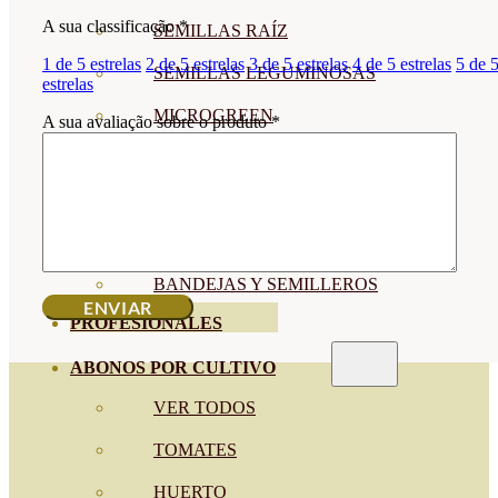
A sua classificação
*
SEMILLAS RAÍZ
1 de 5 estrelas
2 de 5 estrelas
3 de 5 estrelas
4 de 5 estrelas
5 de 
SEMILLAS LEGUMINOSAS
estrelas
MICROGREEN
A sua avaliação sobre o produto
*
CUBIERTAS VEGETALES
TIRAS DE SEMILLAS
BOMBAS DE SEMILLAS
BANDEJAS Y SEMILLEROS
PROFESIONALES
ABONOS POR CULTIVO
VER TODOS
TOMATES
HUERTO