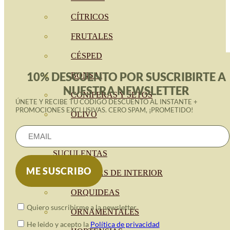
CÍTRICOS
FRUTALES
CÉSPED
10% DESCUENTO POR SUSCRIBIRTE A
BONSAI
NUESTRA NEWSLETTER
CONÍFERAS Y SETOS
ÚNETE Y RECIBE TU CÓDIGO DESCUENTO AL INSTANTE +
PROMOCIONES EXCLUSIVAS. CERO SPAM, ¡PROMETIDO!
OLIVO
CACTUS, CRASAS Y
SUCULENTAS
PLANTAS DE INTERIOR
ORQUIDEAS
Quiero suscribirme a la newsletter
ORNAMENTALES
He leido y acepto la
Política de privacidad