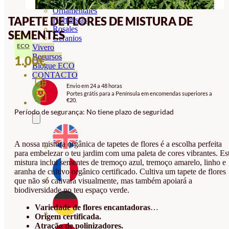
Orquideas
Ornamentales
TAPETE DE FLORES DE MISTURA DE
Hortensias
Rosales
SEMENTES
Geranios
ECO
Vivero
Recursos
1.00
€
Blogue ECO
CONTACTO
Envio em 24 a 48 horas
Portes grátis para a Península em encomendas superiores a
€20.
Período de segurança: No tiene plazo de seguridad
A nossa mistura orgânica de tapetes de flores é a escolha perfeita
para embelezar o teu jardim com uma paleta de cores vibrantes. Es
mistura inclui sementes de tremoço azul, tremoço amarelo, linho e
aranha de cultivo orgânico certificado. Cultiva um tapete de flores
que não só cativará visualmente, mas também apoiará a
biodiversidade no teu espaço verde.
Variedade de flores encantadoras
…
Origem certificada.
Atração de polinizadores.