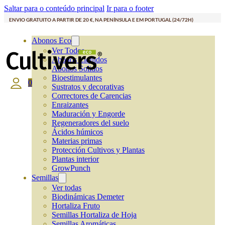
Saltar para o conteúdo principal
Ir para o footer
ENVIO GRATUITO A PARTIR DE 20 €, NA PENÍNSULA E EM PORTUGAL (24/72H)
Abonos Eco
Ver Todos
Abonos Líquidos
Abonos Solidos
Bioestimulantes
0
Sustratos y decorativas
Correctores de Carencias
Enraizantes
Maduración y Engorde
Regeneradores del suelo
Ácidos húmicos
Materias primas
Protección Cultivos y Plantas
Plantas interior
GrowPunch
Semillas
Ver todas
Biodinámicas Demeter
Hortaliza Fruto
Semillas Hortaliza de Hoja
Semillas Aromáticas