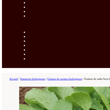
Accueil
/
Semences biologiques
/
Graines de racines biologiques
/
Graines de radis Sora