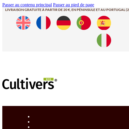
Passer au contenu principal
Passer au pied de page
LIVRAISON GRATUITE À PARTIR DE 20 €, EN PÉNINSULE ET AU PORTUGAL (