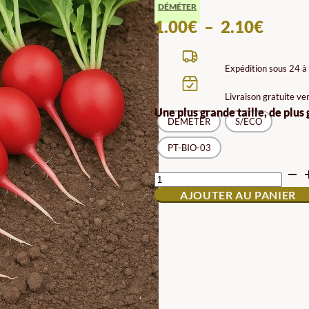
DÉMÉTER
PLAG
1.00
€
–
2.10
€
DE
PRIX 
Expédition sous 24 à
1.00€
Livraison gratuite ve
À
Une plus grande taille, de plus
DEMETER
S/ECO
2.10€
PT-BIO-03
QUANTITÉ
DE
AJOUTER AU PANIER
GRAINES
DE
RADIS
SORA
BIODYNAMIQUES
DEMETER