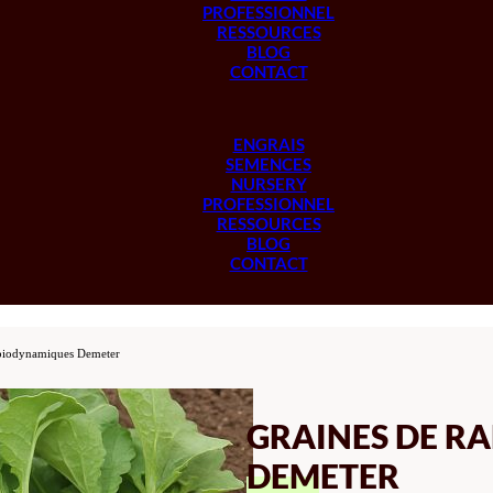
PROFESSIONNEL
RESSOURCES
BLOG
CONTACT
ENGRAIS
SEMENCES
NURSERY
PROFESSIONNEL
RESSOURCES
BLOG
CONTACT
 biodynamiques Demeter
GRAINES DE R
DEMETER