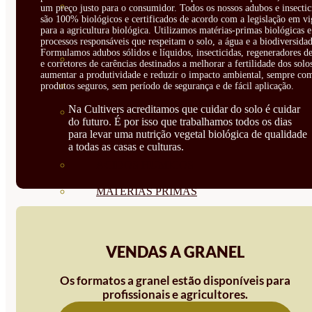
CORRECTORES DE
um preço justo para o consumidor. Todos os nossos adubos e insectic
são 100% biológicos e certificados de acordo com a legislação em vi
para a agricultura biológica. Utilizamos matérias-primas biológicas e
CARENCIAS
processos responsáveis que respeitam o solo, a água e a biodiversidad
Formulamos adubos sólidos e líquidos, insecticidas, regeneradores de
ENRAIZANTES
e corretores de carências destinados a melhorar a fertilidade dos solo
aumentar a produtividade e reduzir o impacto ambiental, sempre co
MADURACIÓN Y ENGORDE
produtos seguros, sem período de segurança e de fácil aplicação.
Na Cultivers acreditamos que cuidar do solo é cuidar
REGENERADORES DEL
do futuro. É por isso que trabalhamos todos os dias
para levar uma nutrição vegetal biológica de qualidade
SUELO
a todas as casas e culturas.
ÁCIDOS HÚMICOS
MATERIAS PRIMAS
PROTECCIÓN CULTIVOS Y
PLANTAS
VENDAS A GRANEL
PLANTAS INTERIOR
Os formatos a granel estão disponíveis para
profissionais e agricultores.
GROWPUNCH