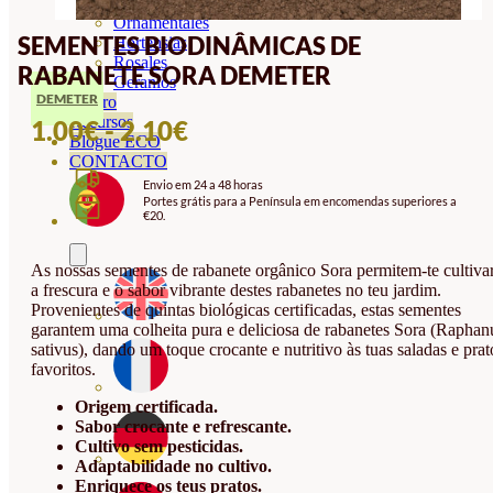
Orquideas
Ornamentales
SEMENTES BIODINÂMICAS DE
Hortensias
Rosales
RABANETE SORA DEMETER
Geranios
DEMETER
Vivero
Recursos
INTERVALO
1.00
€
-
2.10
€
Blogue ECO
DE
CONTACTO
Envio em 24 a 48 horas
PREÇOS:
Portes grátis para a Península em encomendas superiores a
€20.
1.00€
A
As nossas sementes de rabanete orgânico Sora permitem-te cultiva
2.10€
a frescura e o sabor vibrante destes rabanetes no teu jardim.
Provenientes de quintas biológicas certificadas, estas sementes
garantem uma colheita pura e deliciosa de rabanetes Sora (Raphan
sativus), dando um toque crocante e nutritivo às tuas saladas e prat
favoritos.
Origem certificada.
Sabor crocante e refrescante.
Cultivo sem pesticidas.
Adaptabilidade no cultivo.
Enriquece os teus pratos.