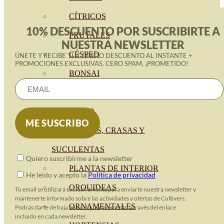
CÍTRICOS
10% DESCUENTO POR SUSCRIBIRTE A
FRUTALES
NUESTRA NEWSLETTER
CÉSPED
ÚNETE Y RECIBE TU CÓDIGO DESCUENTO AL INSTANTE +
PROMOCIONES EXCLUSIVAS. CERO SPAM, ¡PROMETIDO!
BONSAI
CONÍFERAS Y SETOS
OLIVO
CACTUS, CRASAS Y
SUCULENTAS
Quiero suscribirme a la newsletter
PLANTAS DE INTERIOR
He leido y acepto la
Política de privacidad
ORQUIDEAS
Tu email se utilizará exclusivamente para enviarte nuestra newsletter y
mantenerte informado sobre las actividades y ofertas de Cultivers.
ORNAMENTALES
Podrás darte de baja en cualquier momento a través del enlace
incluido en cada newsletter.