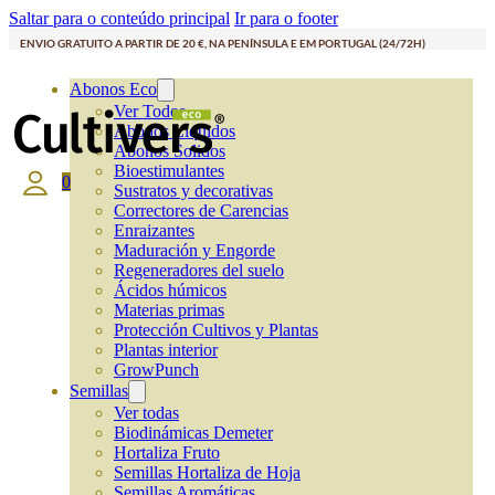
Saltar para o conteúdo principal
Ir para o footer
ENVIO GRATUITO A PARTIR DE 20 €, NA PENÍNSULA E EM PORTUGAL (24/72H)
Abonos Eco
Ver Todos
Abonos Líquidos
Abonos Solidos
Bioestimulantes
0
Sustratos y decorativas
Correctores de Carencias
Enraizantes
Maduración y Engorde
Regeneradores del suelo
Ácidos húmicos
Materias primas
Protección Cultivos y Plantas
Plantas interior
GrowPunch
Semillas
Ver todas
Biodinámicas Demeter
Hortaliza Fruto
Semillas Hortaliza de Hoja
Semillas Aromáticas