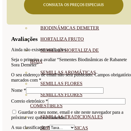
CONSULTA OS PREÇOS ESPECIAIS
SEMILLAS
VER TODAS
BIODINÁMICAS DEMETER
Avaliações
HORTALIZA FRUTO
Ainda não existem avaliações.
SEMILLAS HORTALIZA DE
Seja o primeiro a avaliar “Sementes Biodinâmicas de Rabanete
HOJA
Sora Demeter”
SEMILLAS AROMÁTICAS
O seu endereço de email não será publicado.
Campos obrigatório
marcados com
*
SEMILLAS FLORES
Nome
*
SEMILLAS FLORES
Correio eletrónico
*
COMESTIBLES
Guardar o meu nome, email e site neste navegador para a
SEMILLAS TRADICIONALES
próxima vez que eu comentar.
A sua classificação
*
SEMILLAS BRASICAS