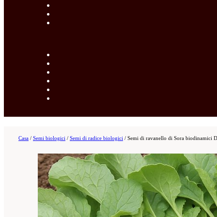
Casa
/
Semi biologici
/
Semi di radice biologici
/
Semi di ravanello di Sora biodinamici 