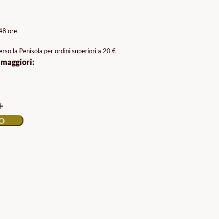
A
O:
/48 ore
rso la Penisola per ordini superiori a 20 €
 maggiori:
LO