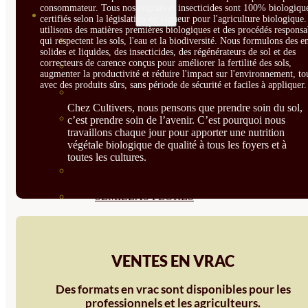
consommateur. Tous nos engrais et insecticides sont 100% biologique
SEMILLAS
certifiés selon la législation en vigueur pour l'agriculture biologique
utilisons des matières premières biologiques et des procédés responsa
VER TODAS
qui respectent les sols, l'eau et la biodiversité. Nous formulons des e
solides et liquides, des insecticides, des régénérateurs de sol et des
correcteurs de carence conçus pour améliorer la fertilité des sols,
BIODINÁMICAS DEMETER
augmenter la productivité et réduire l'impact sur l'environnement, to
avec des produits sûrs, sans période de sécurité et faciles à appliquer.
HORTALIZA FRUTO
Chez Cultivers, nous pensons que prendre soin du sol,
SEMILLAS HORTALIZA DE
c’est prendre soin de l’avenir. C’est pourquoi nous
travaillons chaque jour pour apporter une nutrition
HOJA
végétale biologique de qualité à tous les foyers et à
toutes les cultures.
SEMILLAS AROMÁTICAS
SEMILLAS FLORES
SEMILLAS FLORES
COMESTIBLES
VENTES EN VRAC
SEMILLAS TRADICIONALES
Des formats en vrac sont disponibles pour les
SEMILLAS BRASICAS
professionnels et les agriculteurs.