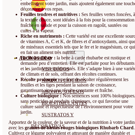
embellissent votre jardin, mais ajoutent également une touch
décorative à vos repas.
Feuilles tendres et nutritives :
Ses feuilles vertes foncées, 
la texture douce, sont idéales à la fois pour la consommation
fraîche en salade et pour la cuisson en ragoût, sautées ou
cuites à la vapeur.
Riche en nutriments :
Cette variété est une excellente sour
de vitamines A, C et K, de fibres et d’antioxydants, ainsi qu
de minéraux essentiels tels que le fer et le magnésium, ce qu
en fait un aliment très nutritif.
Facile à cultiver :
la bette à carde rhubarbe est rustique et
ABONOS ECO
demande peu d’entretien. Elle est parfaite pour les débutants
et les jardiniers expérimentés. Elle s’adapte bien à une variét
VER TODOS
de climats et de sols, offrant des récoltes continues.
Récolte prolongée :
permet de récolter régulièrement les
ABONOS LÍQUIDOS
feuilles et les tiges pendant la saison de croissance,
garantissant ainsi une récolte constante et fraîche.
ABONOS SOLIDOS
Culture biologique :
Nos semences sont 100% biologiques
sans pesticides ni produits chimiques, ce qui favorise une
BIOESTIMULANTES
culture saine et respectueuse de l’environnement pour votre
jardin.
SUSTRATOS Y
Apportez de la couleur, de la saveur et de la nutrition à votre jardin
DECORATIVAS
avec les
graines de blettes rouges biologiques Rhubarb Chard
.
Cultivez ce légume polyvalent et attrayant de manière durable et