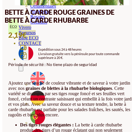
Orquideas
Ornamentales
BETTE À CARDE ROUGE GRAINES DE
Hortensias
Rosales
BETTE À CARDE RHUBARBE
Geranios
ÉCO
Vivero
Recursos
2.19
€
Blog ECO
CONTACT
Expédition sous 24 à 48 heures
Livraison gratuite vers la péninsule pour toute commande
supérieure à 20 €.
Période de sécurité : No tiene plazo de seguridad
Ajoutez une touche de couleur vibrante et de saveur à votre jardin
avec nos
graines de blettes à la rhubarbe biologiques
. Cette
variété se distingue par ses tiges rouge foncé et ses feuilles vert
foncé, créant un contraste saisissant qui embellit à la fois votre jard
et vos plats. Avec sa saveur douce et sa texture tendre, la bette à
carde rhubarbe est parfaite pour les salades fraîches, les sautés, les
ragoûts et bien plus encore.
Des tiges rouges élégantes :
La bette à carde rhubarbe
produit des tiges d’un rouge éclatant qui non seulement