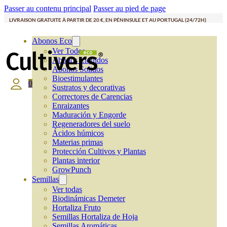
Passer au contenu principal
Passer au pied de page
LIVRAISON GRATUITE À PARTIR DE 20 €, EN PÉNINSULE ET AU PORTUGAL (24/72H)
Abonos Eco
Ver Todos
Abonos Líquidos
Abonos Solidos
Bioestimulantes
0
Sustratos y decorativas
Correctores de Carencias
Enraizantes
Maduración y Engorde
Regeneradores del suelo
Ácidos húmicos
Materias primas
Protección Cultivos y Plantas
Plantas interior
GrowPunch
Semillas
Ver todas
Biodinámicas Demeter
Hortaliza Fruto
Semillas Hortaliza de Hoja
Semillas Aromáticas