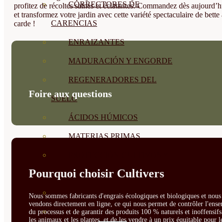
CORRECTORES DE
profitez de récoltes saines et éclatantes. Commandez dès aujourd’h
et transformez votre jardin avec cette variété spectaculaire de bette 
CARENCIAS
carde !
ENRAIZANTES
MADURACIÓN Y ENGORDE
REGENERADORES DEL
Foire aux questions
SUELO
ÁCIDOS HÚMICOS
MATERIAS PRIMAS
PROTECCIÓN CULTIVOS Y
Pourquoi choisir Cultivers
PLANTAS
PLANTAS INTERIOR
Nous sommes fabricants d'engrais écologiques et biologiques et nous 
vendons directement en ligne, ce qui nous permet de contrôler l'ens
GROWPUNCH
du processus et de garantir des produits 100 % naturels et inoffensif
les animaux et les plantes, et de les vendre à un prix équitable pour l