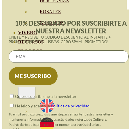
HORTENSIAS
ROSALES
10% DESCUENTO POR SUSCRIBIRTE A
GERANIOS
NUESTRA NEWSLETTER
VIVERO
ÚNETE Y RECIBE TU CÓDIGO DESCUENTO AL INSTANTE +
RECURSOS
PROMOCIONES EXCLUSIVAS. CERO SPAM, ¡PROMETIDO!
BLOG ECO
CONTACT
Quiero suscribirme a la newsletter
He leido y acepto la
Política de privacidad
Tu email se utilizará exclusivamente para enviarte nuestra newsletter y
mantenerte informado sobre las actividades y ofertas de Cultivers.
Podrás darte de baja en cualquier momento a través del enlace