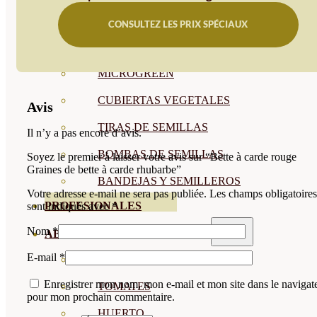
SEMILLAS RAÍZ
CONSULTEZ LES PRIX SPÉCIAUX
SEMILLAS LEGUMINOSAS
MICROGREEN
CUBIERTAS VEGETALES
Avis
TIRAS DE SEMILLAS
Il n’y a pas encore d’avis.
BOMBAS DE SEMILLAS
Soyez le premier à laisser votre avis sur “Bette à carde rouge
Graines de bette à carde rhubarbe”
BANDEJAS Y SEMILLEROS
Votre adresse e-mail ne sera pas publiée.
Les champs obligatoires
PROFESIONALES
sont indiqués avec
*
Nom
*
ABONOS POR CULTIVO
E-mail
*
VER TODOS
Enregistrer mon nom, mon e-mail et mon site dans le navigat
TOMATES
pour mon prochain commentaire.
HUERTO