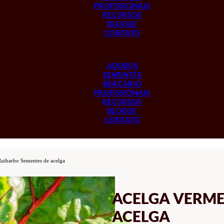
PROFISSIONAIS
RECURSOS
BLOGUE
CONTATO
ADUBOS
SEMENTES
BERÇÁRIO
PROFISSIONAIS
RECURSOS
BLOGUE
CONTATO
uibarbo Sementes de acelga
ACELGA VERME
ACELGA