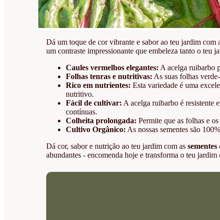
Dá um toque de cor vibrante e sabor ao teu jardim com 
um contraste impressionante que embeleza tanto o teu jar
Caules vermelhos elegantes:
A acelga ruibarbo p
Folhas tenras e nutritivas:
As suas folhas verde-
Rico em nutrientes:
Esta variedade é uma excelen
nutritivo.
Fácil de cultivar:
A acelga ruibarbo é resistente 
contínuas.
Colheita prolongada:
Permite que as folhas e os
Cultivo Orgânico:
As nossas sementes são 100% o
Dá cor, sabor e nutrição ao teu jardim com as
sementes
abundantes - encomenda hoje e transforma o teu jardim 