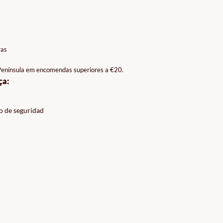
ras
 Península em encomendas superiores a €20.
ça:
o de seguridad