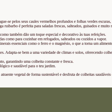
ingue-se pelos seus caules vermelhos profundos e folhas verdes escuras,
a ruibarbo é perfeita para saladas frescas, salteados, guisados e muito 
 como também dão um toque especial e decorativo às tuas refeições.
adas como para cozinhar em refogados, salteados ou cozidos a vapor.
inerais essenciais como o ferro e o magnésio, o que a torna um aliment
ntes. Adapta-se bem a uma variedade de climas e solos, oferecendo colhe
to, garantindo uma colheita constante e fresca.
ógico e saudável para o teu jardim.
 e atraente vegetal de forma sustentável e desfruta de colheitas saudáveis