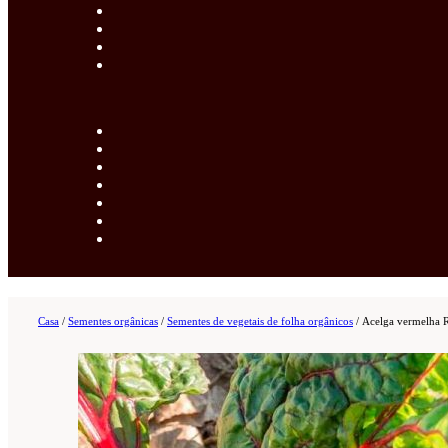
Casa
/
Sementes orgânicas
/
Sementes de vegetais de folha orgânicos
/
Acelga vermelha R