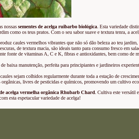
as nossas
sementes de acelga ruibarbo biológica
. Esta variedade dist
dim como os teus pratos. Com o seu sabor suave e textura tenra, a acelg
roduz caules vermelhos vibrantes que não só dão beleza ao teu jardim,
escuras, de textura macia, são ideais tanto para consumo fresco em sal
te fonte de vitaminas A, C e K, fibras e antioxidantes, bem como de m
e de baixa manutenção, perfeita para principiantes e jardineiros experie
 caules sejam colhidos regularmente durante toda a estação de crescimen
rgânicas, livres de pesticidas e químicos, promovendo um cultivo ecol
 de acelga vermelha orgânica Rhubarb Chard
. Cultiva este versátil
com esta espetacular variedade de acelga!