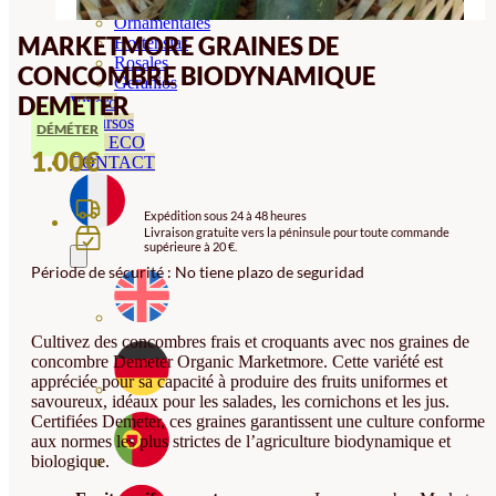
Orquideas
Ornamentales
MARKETMORE GRAINES DE
Hortensias
Rosales
CONCOMBRE BIODYNAMIQUE
Geranios
DEMETER
Vivero
Recursos
DÉMÉTER
Blog ECO
1.00
€
CONTACT
Expédition sous 24 à 48 heures
Livraison gratuite vers la péninsule pour toute commande
supérieure à 20 €.
Période de sécurité : No tiene plazo de seguridad
Cultivez des concombres frais et croquants avec nos graines de
concombre Demeter Organic Marketmore. Cette variété est
appréciée pour sa capacité à produire des fruits uniformes et
savoureux, idéaux pour les salades, les cornichons et les jus.
Certifiées Demeter, ces graines garantissent une culture conforme
aux normes les plus strictes de l’agriculture biodynamique et
biologique.