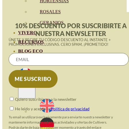
HORTENSIAS
ROSALES
GERANIOS
10% DESCUENTO POR SUSCRIBIRTE A
NUESTRA NEWSLETTER
VIVERO
ÚNETE Y RECIBE TU CÓDIGO DESCUENTO AL INSTANTE +
RECURSOS
PROMOCIONES EXCLUSIVAS. CERO SPAM, ¡PROMETIDO!
BLOG ECO
CONTACT
Quiero suscribirme a la newsletter
He leido y acepto la
Política de privacidad
Tu email se utilizará exclusivamente para enviarte nuestra newsletter y
mantenerte informado sobre las actividades y ofertas de Cultivers.
Podrás darte de baja en cualquier momento a través del enlace