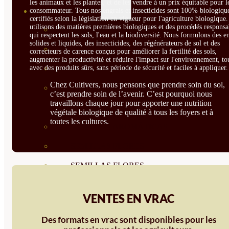
les animaux et les plantes, et de les vendre à un prix équitable pour l
consommateur. Tous nos engrais et insecticides sont 100% biologique
SEMILLAS
certifiés selon la législation en vigueur pour l'agriculture biologique
utilisons des matières premières biologiques et des procédés responsa
VER TODAS
qui respectent les sols, l'eau et la biodiversité. Nous formulons des e
solides et liquides, des insecticides, des régénérateurs de sol et des
BIODINÁMICAS DEMETER
correcteurs de carence conçus pour améliorer la fertilité des sols,
augmenter la productivité et réduire l'impact sur l'environnement, to
avec des produits sûrs, sans période de sécurité et faciles à appliquer.
HORTALIZA FRUTO
Chez Cultivers, nous pensons que prendre soin du sol,
SEMILLAS HORTALIZA DE
c’est prendre soin de l’avenir. C’est pourquoi nous
travaillons chaque jour pour apporter une nutrition
HOJA
végétale biologique de qualité à tous les foyers et à
toutes les cultures.
SEMILLAS AROMÁTICAS
SEMILLAS FLORES
SEMILLAS FLORES
COMESTIBLES
VENTES EN VRAC
SEMILLAS TRADICIONALES
Des formats en vrac sont disponibles pour les
SEMILLAS BRASICAS