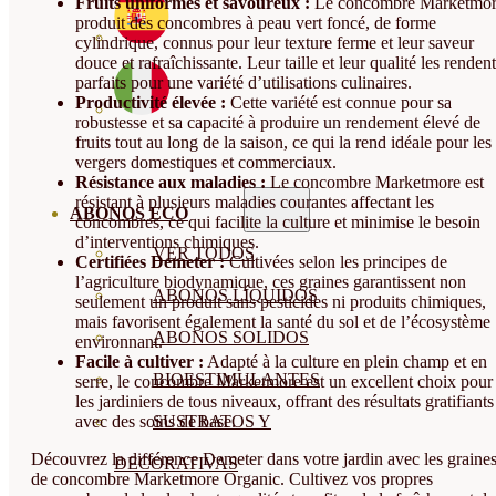
Fruits uniformes et savoureux :
Le concombre Marketmo
produit des concombres à peau vert foncé, de forme
cylindrique, connus pour leur texture ferme et leur saveur
douce et rafraîchissante. Leur taille et leur qualité les rendent
parfaits pour une variété d’utilisations culinaires.
Productivité élevée :
Cette variété est connue pour sa
robustesse et sa capacité à produire un rendement élevé de
fruits tout au long de la saison, ce qui la rend idéale pour les
vergers domestiques et commerciaux.
Résistance aux maladies :
Le concombre Marketmore est
résistant à plusieurs maladies courantes affectant les
ABONOS ECO
concombres, ce qui facilite la culture et minimise le besoin
d’interventions chimiques.
VER TODOS
Certifiées Demeter :
Cultivées selon les principes de
l’agriculture biodynamique, ces graines garantissent non
ABONOS LÍQUIDOS
seulement un produit sans pesticides ni produits chimiques,
mais favorisent également la santé du sol et de l’écosystème
ABONOS SOLIDOS
environnant.
Facile à cultiver :
Adapté à la culture en plein champ et en
BIOESTIMULANTES
serre, le concombre Marketmore est un excellent choix pour
les jardiniers de tous niveaux, offrant des résultats gratifiants
avec des soins de base.
SUSTRATOS Y
Découvrez la différence Demeter dans votre jardin avec les graine
DECORATIVAS
de concombre Marketmore Organic. Cultivez vos propres