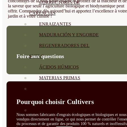
concombres de la plus haute qualité et profitez de la fraîcheur et de
CORRECTORES DE
la saveur que seule l’agriculture biologique et biodynamique peut
offrir. Commandez dès aujourd’hui et apportez l’excellence à votre
CARENCIAS
jardin et à votre cuisine !
ENRAIZANTES
MADURACIÓN Y ENGORDE
REGENERADORES DEL
Foire aux questions
SUELO
ÁCIDOS HÚMICOS
MATERIAS PRIMAS
PROTECCIÓN CULTIVOS Y
PLANTAS
Pourquoi choisir Cultivers
PLANTAS INTERIOR
Nous sommes fabricants d'engrais écologiques et biologiques et nous 
vendons directement en ligne, ce qui nous permet de contrôler l'ens
GROWPUNCH
du processus et de garantir des produits 100 % naturels et inoffensif