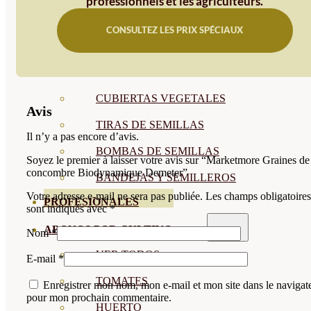
professionnels et les agriculteurs.
SEMILLAS RAÍZ
CONSULTEZ LES PRIX SPÉCIAUX
SEMILLAS LEGUMINOSAS
MICROGREEN
CUBIERTAS VEGETALES
Avis
TIRAS DE SEMILLAS
Il n’y a pas encore d’avis.
BOMBAS DE SEMILLAS
Soyez le premier à laisser votre avis sur “Marketmore Graines de
concombre Biodynamique Demeter”
BANDEJAS Y SEMILLEROS
Votre adresse e-mail ne sera pas publiée.
Les champs obligatoires
PROFESIONALES
sont indiqués avec
*
ABONOS POR CULTIVO
Nom
*
VER TODOS
E-mail
*
TOMATES
Enregistrer mon nom, mon e-mail et mon site dans le navigat
pour mon prochain commentaire.
HUERTO