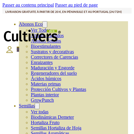
Passer au contenu principal
Passer au pied de page
LIVRAISON GRATUITE À PARTIR DE 20 €, EN PÉNINSULE ET AU PORTUGAL (24/72H)
Abonos Eco
Ver Todos
Abonos Líquidos
Abonos Solidos
Bioestimulantes
0
Sustratos y decorativas
Correctores de Carencias
Enraizantes
Maduración y Engorde
Regeneradores del suelo
Ácidos húmicos
Materias primas
Protección Cultivos y Plantas
Plantas interior
GrowPunch
Semillas
Ver todas
Biodinámicas Demeter
Hortaliza Fruto
Semillas Hortaliza de Hoja
Semillas Aromáticas