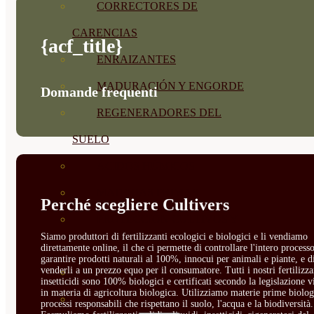
CORRECTORES DE
CARENCIAS
{acf_title}
ENRAIZANTES
MADURACIÓN Y ENGORDE
Domande frequenti
REGENERADORES DEL
SUELO
ÁCIDOS HÚMICOS
MATERIAS PRIMAS
Perché scegliere Cultivers
PROTECCIÓN CULTIVOS Y
Siamo produttori di fertilizzanti ecologici e biologici e li vendiamo
PLANTAS
direttamente online, il che ci permette di controllare l'intero processo
garantire prodotti naturali al 100%, innocui per animali e piante, e d
venderli a un prezzo equo per il consumatore. Tutti i nostri fertilizza
PLANTAS INTERIOR
insetticidi sono 100% biologici e certificati secondo la legislazione v
in materia di agricoltura biologica. Utilizziamo materie prime biolog
GROWPUNCH
processi responsabili che rispettano il suolo, l'acqua e la biodiversità.