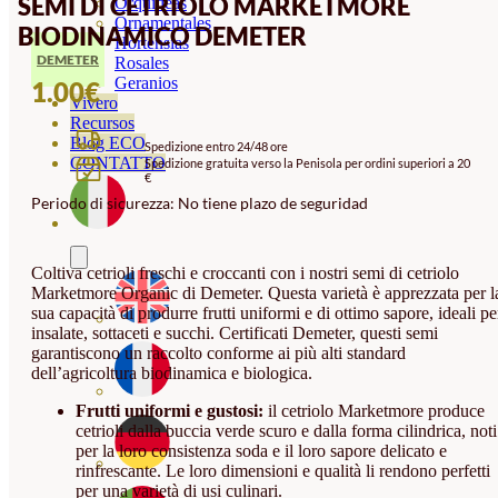
SEMI DI CETRIOLO MARKETMORE
Orquideas
Ornamentales
BIODINAMICO DEMETER
Hortensias
DEMETER
Rosales
Geranios
1.00
€
Vivero
Recursos
Blog ECO
Spedizione entro 24/48 ore
CONTATTO
Spedizione gratuita verso la Penisola per ordini superiori a 20
€
Periodo di sicurezza: No tiene plazo de seguridad
Coltiva cetrioli freschi e croccanti con i nostri semi di cetriolo
Marketmore Organic di Demeter. Questa varietà è apprezzata per l
sua capacità di produrre frutti uniformi e di ottimo sapore, ideali pe
insalate, sottaceti e succhi. Certificati Demeter, questi semi
garantiscono un raccolto conforme ai più alti standard
dell’agricoltura biodinamica e biologica.
Frutti uniformi e gustosi:
il cetriolo Marketmore produce
cetrioli dalla buccia verde scuro e dalla forma cilindrica, noti
per la loro consistenza soda e il loro sapore delicato e
rinfrescante. Le loro dimensioni e qualità li rendono perfetti
per una varietà di usi culinari.