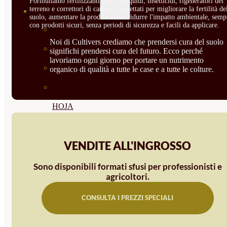
Formuliamo fertilizzanti solidi e liquidi, insetticidi, rigeneratori del
terreno e correttori di carenze progettati per migliorare la fertilità de
SEMILLAS
suolo, aumentare la produttività e ridurre l'impatto ambientale, semp
con prodotti sicuri, senza periodi di sicurezza e facili da applicare.
VER TODAS
Noi di Cultivers crediamo che prendersi cura del suolo
BIODINÁMICAS DEMETER
significhi prendersi cura del futuro. Ecco perché
lavoriamo ogni giorno per portare un nutrimento
HORTALIZA FRUTO
organico di qualità a tutte le case e a tutte le colture.
SEMILLAS HORTALIZA DE
HOJA
SEMILLAS AROMÁTICAS
VENDITE ALL'INGROSSO
SEMILLAS FLORES
SEMILLAS FLORES
Sono disponibili formati sfusi per professionisti e
agricoltori.
COMESTIBLES
CONSULTA I PREZZI SPECIALI
SEMILLAS TRADICIONALES
SEMILLAS BRASICAS