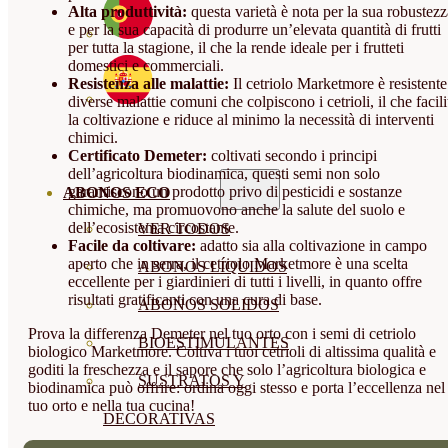
Alta produttività:
questa varietà è nota per la sua robustezz
e per la sua capacità di produrre un’elevata quantità di frutti
per tutta la stagione, il che la rende ideale per i frutteti
domestici e commerciali.
Resistenza alle malattie:
Il cetriolo Marketmore è resistente
diverse malattie comuni che colpiscono i cetrioli, il che facili
la coltivazione e riduce al minimo la necessità di interventi
chimici.
Certificato Demeter:
coltivati secondo i principi
dell’agricoltura biodinamica, questi semi non solo
garantiscono un prodotto privo di pesticidi e sostanze
ABONOS ECO
chimiche, ma promuovono anche la salute del suolo e
dell’ecosistema circostante.
VER TODOS
Facile da coltivare:
adatto sia alla coltivazione in campo
aperto che in serra, il cetriolo Marketmore è una scelta
ABONOS LÍQUIDOS
eccellente per i giardinieri di tutti i livelli, in quanto offre
risultati gratificanti con una cura di base.
ABONOS SOLIDOS
Prova la differenza Demeter nel tuo orto con i semi di cetriolo
BIOESTIMULANTES
biologico Marketmore. Coltiva i tuoi cetrioli di altissima qualità e
goditi la freschezza e il sapore che solo l’agricoltura biologica e
SUSTRATOS Y
biodinamica può offrire: ordina oggi stesso e porta l’eccellenza nel
tuo orto e nella tua cucina!
DECORATIVAS