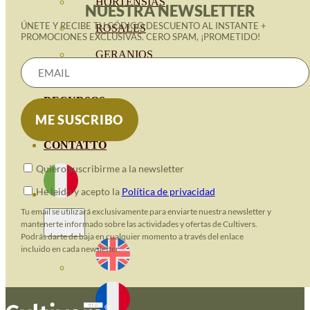
HORTENSIAS
NUESTRA NEWSLETTER
ÚNETE Y RECIBE TU CÓDIGO DESCUENTO AL INSTANTE +
ROSALES
PROMOCIONES EXCLUSIVAS. CERO SPAM, ¡PROMETIDO!
GERANIOS
VIVERO
RECURSOS
BLOG ECO
CONTATTO
Quiero suscribirme a la newsletter
He leido y acepto la
Política de privacidad
Tu email se utilizará exclusivamente para enviarte nuestra newsletter y
mantenerte informado sobre las actividades y ofertas de Cultivers.
Podrás darte de baja en cualquier momento a través del enlace
incluido en cada newsletter.