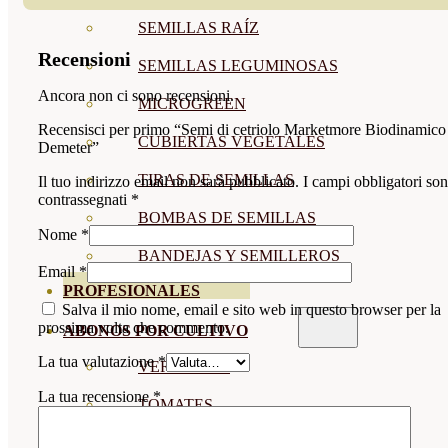
SEMILLAS RAÍZ
Recensioni
SEMILLAS LEGUMINOSAS
Ancora non ci sono recensioni.
MICROGREEN
Recensisci per primo “Semi di cetriolo Marketmore Biodinamico
CUBIERTAS VEGETALES
Demeter”
TIRAS DE SEMILLAS
Il tuo indirizzo email non sarà pubblicato.
I campi obbligatori so
contrassegnati
*
BOMBAS DE SEMILLAS
Nome
*
BANDEJAS Y SEMILLEROS
Email
*
PROFESIONALES
Salva il mio nome, email e sito web in questo browser per la
prossima volta che commento.
ABONOS POR CULTIVO
La tua valutazione
*
VER TODOS
La tua recensione
*
TOMATES
HUERTO