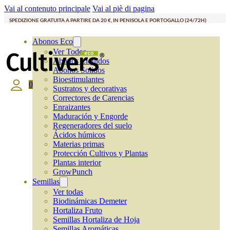
Vai al contenuto principale
Vai al piè di pagina
SPEDIZIONE GRATUITA A PARTIRE DA 20 €, IN PENISOLA E PORTOGALLO (24/72H)
Abonos Eco
Ver Todos
Abonos Líquidos
Abonos Solidos
Bioestimulantes
0
Sustratos y decorativas
Correctores de Carencias
Enraizantes
Maduración y Engorde
Regeneradores del suelo
Ácidos húmicos
Materias primas
Protección Cultivos y Plantas
Plantas interior
GrowPunch
Semillas
Ver todas
Biodinámicas Demeter
Hortaliza Fruto
Semillas Hortaliza de Hoja
Semillas Aromáticas