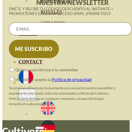
HORTENSIAS
NUESTRA NEWSLETTER
ÚNETE Y RECIBE TU CÓDIGO DESCUENTO AL INSTANTE +
ROSALES
PROMOCIONES EXCLUSIVAS. CERO SPAM, ¡PROMETIDO!
GERANIOS
VIVERO
RECURSOS
BLOG ECO
CONTACT
Quiero suscribirme a la newsletter
He leido y acepto la
Política de privacidad
Tu email se utilizará exclusivamente para enviarte nuestra newsletter y
mantenerte informado sobre las actividades y ofertas de Cultivers.
Podrás darte de baja en cualquier momento a través del enlace
incluido en cada newsletter.