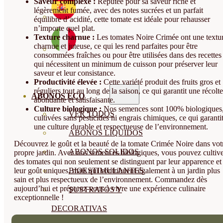
Saveur complexe :
Réputée pour sa saveur riche et
légèrement fumée, avec des notes sucrées et un parfait
équilibre d’acidité, cette tomate est idéale pour rehausser
n’importe quel plat.
Texture charnue :
Les tomates Noire Crimée ont une textu
charnue et juteuse, ce qui les rend parfaites pour être
consommées fraîches ou pour être utilisées dans des recettes
qui nécessitent un minimum de cuisson pour préserver leur
saveur et leur consistance.
Productivité élevée :
Cette variété produit des fruits gros et
réguliers tout au long de la saison, ce qui garantit une récolte
ABONOS ECO
abondante et satisfaisante.
Culture biologique :
Nos semences sont 100% biologiques
VER TODOS
cultivées sans pesticides ni engrais chimiques, ce qui garanti
une culture durable et respectueuse de l’environnement.
ABONOS LÍQUIDOS
Découvrez le goût et la beauté de la tomate Crimée Noire dans vot
ABONOS SOLIDOS
propre jardin. Avec nos semences biologiques, vous pouvez cultiv
des tomates qui non seulement se distinguent par leur apparence et
leur goût uniques, mais qui contribuent également à un jardin plus
BIOESTIMULANTES
sain et plus respectueux de l’environnement. Commandez dès
aujourd’hui et préparez-vous à vivre une expérience culinaire
SUSTRATOS Y
exceptionnelle !
DECORATIVAS