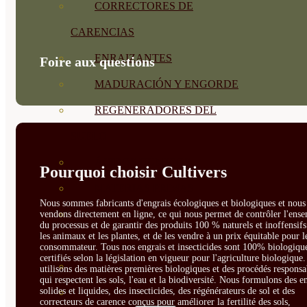
CORRECTORES DE
CARENCIAS
ENRAIZANTES
Foire aux questions
MADURACIÓN Y ENGORDE
REGENERADORES DEL
SUELO
ÁCIDOS HÚMICOS
Pourquoi choisir Cultivers
MATERIAS PRIMAS
Nous sommes fabricants d'engrais écologiques et biologiques et nous 
PROTECCIÓN CULTIVOS Y
vendons directement en ligne, ce qui nous permet de contrôler l'ens
du processus et de garantir des produits 100 % naturels et inoffensif
les animaux et les plantes, et de les vendre à un prix équitable pour l
PLANTAS
consommateur. Tous nos engrais et insecticides sont 100% biologique
certifiés selon la législation en vigueur pour l'agriculture biologique
PLANTAS INTERIOR
utilisons des matières premières biologiques et des procédés responsa
qui respectent les sols, l'eau et la biodiversité. Nous formulons des e
solides et liquides, des insecticides, des régénérateurs de sol et des
GROWPUNCH
correcteurs de carence conçus pour améliorer la fertilité des sols,