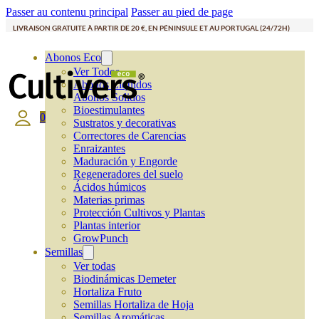
Passer au contenu principal
Passer au pied de page
LIVRAISON GRATUITE À PARTIR DE 20 €, EN PÉNINSULE ET AU PORTUGAL (24/72H)
Abonos Eco
Ver Todos
Abonos Líquidos
Abonos Solidos
Bioestimulantes
0
Sustratos y decorativas
Correctores de Carencias
Enraizantes
Maduración y Engorde
Regeneradores del suelo
Ácidos húmicos
Materias primas
Protección Cultivos y Plantas
Plantas interior
GrowPunch
Semillas
Ver todas
Biodinámicas Demeter
Hortaliza Fruto
Semillas Hortaliza de Hoja
Semillas Aromáticas