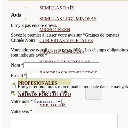
SEMILLAS RAÍZ
Avis
SEMILLAS LEGUMINOSAS
Il n’y a pas encore d’avis.
MICROGREEN
Soyez le premier à laisser votre avis sur “Graines de tomates
Crimée Noire”
CUBIERTAS VEGETALES
Votre adresse e-mail ne sera pas publiée.
Les champs obligatoires
TIRAS DE SEMILLAS
sont indiqués avec
*
BOMBAS DE SEMILLAS
Nom
*
BANDEJAS Y SEMILLEROS
E-mail
*
PROFESIONALES
Enregistrer mon nom, mon e-mail et mon site dans le navigat
pour mon prochain commentaire.
ABONOS POR CULTIVO
Votre note
*
VER TODOS
Votre avis
*
TOMATES
HUERTO