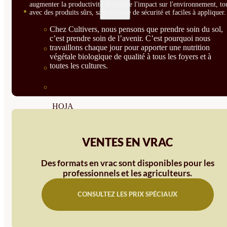
augmenter la productivité et réduire l'impact sur l'environnement, to
SEMILLAS
avec des produits sûrs, sans période de sécurité et faciles à appliquer.
Chez Cultivers, nous pensons que prendre soin du sol,
VER TODAS
c’est prendre soin de l’avenir. C’est pourquoi nous
travaillons chaque jour pour apporter une nutrition
BIODINÁMICAS DEMETER
végétale biologique de qualité à tous les foyers et à
toutes les cultures.
HORTALIZA FRUTO
SEMILLAS HORTALIZA DE
HOJA
SEMILLAS AROMÁTICAS
VENTES EN VRAC
SEMILLAS FLORES
Des formats en vrac sont disponibles pour les
SEMILLAS FLORES
professionnels et les agriculteurs.
COMESTIBLES
CONSULTEZ LES PRIX SPÉCIAUX
SEMILLAS TRADICIONALES
SEMILLAS BRASICAS