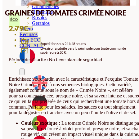
Orquideas
Ornamentales
GRAINES DE TOMATES CRIMÉE NOIRE
Hortensias
Rosales
ÉCO
Geranios
2.79
€
Vivero
Recursos
Blog ECO
Expédition sous 24 à 48 heures
CONTACT
Livraison gratuite vers la péninsule pour toute commande
supérieure à 20 €.
Période de sécurité : No tiene plazo de seguridad
Enrichissez votre jardin avec la caractéristique et l’exquise Tomate
Noire Crimée, grâce à nos semences biologiques. Cette variété,
également connue sous le nom de « Crimée Noire », est célèbre
pour sa couleur foncée, presque noire, et sa saveur intense et sucré
ce qui en fait la préférée de ceux qui recherchent une tomate hors 
commun. Parfaite pour les salades, les sauces ou tout simplement
pour la déguster en tranches avec un peu d’huile d’olive et de sel.
Couleur exotique :
La tomate Crimée Noire se distingue pa
sa peau brun foncé à violet profond, presque noire, et sa cha
rouge vif, qui créent un impact visuel unique dans la cuisine