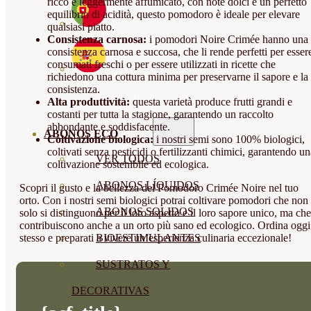
ricco e leggermente affumicato, con note dolci e un perfetto
equilibrio di acidità, questo pomodoro è ideale per elevare
qualsiasi piatto.
Consistenza carnosa:
i pomodori Noire Crimée hanno una
consistenza carnosa e succosa, che li rende perfetti per esser
consumati freschi o per essere utilizzati in ricette che
richiedono una cottura minima per preservarne il sapore e la
consistenza.
Alta produttività:
questa varietà produce frutti grandi e
costanti per tutta la stagione, garantendo un raccolto
abbondante e soddisfacente.
ABONOS ECO
Coltivazione biologica:
i nostri semi sono 100% biologici,
coltivati senza pesticidi o fertilizzanti chimici, garantendo u
VER TODOS
coltivazione sostenibile ed ecologica.
ABONOS LÍQUIDOS
Scopri il gusto e la bellezza del Pomodoro Crimée Noire nel tuo
orto. Con i nostri semi biologici potrai coltivare pomodori che non
ABONOS SOLIDOS
solo si distinguono per il loro aspetto e il loro sapore unico, ma che
contribuiscono anche a un orto più sano ed ecologico. Ordina oggi
stesso e preparati a vivere un’esperienza culinaria eccezionale!
BIOESTIMULANTES
SUSTRATOS Y
DECORATIVAS