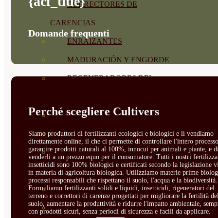
{acf_title}
CORRECTORES DE
CARENCIAS
Domande frequenti
ENRAIZANTES
MADURACIÓN Y ENGORDE
REGENERADORES DEL
SUELO
Perché scegliere Cultivers
ÁCIDOS HÚMICOS
MATERIAS PRIMAS
Siamo produttori di fertilizzanti ecologici e biologici e li vendiamo
direttamente online, il che ci permette di controllare l'intero processo
garantire prodotti naturali al 100%, innocui per animali e piante, e d
PROTECCIÓN CULTIVOS Y
venderli a un prezzo equo per il consumatore. Tutti i nostri fertilizza
insetticidi sono 100% biologici e certificati secondo la legislazione v
PLANTAS
in materia di agricoltura biologica. Utilizziamo materie prime biolog
processi responsabili che rispettano il suolo, l'acqua e la biodiversità.
Formuliamo fertilizzanti solidi e liquidi, insetticidi, rigeneratori del
PLANTAS INTERIOR
terreno e correttori di carenze progettati per migliorare la fertilità de
suolo, aumentare la produttività e ridurre l'impatto ambientale, semp
GROWPUNCH
con prodotti sicuri, senza periodi di sicurezza e facili da applicare.