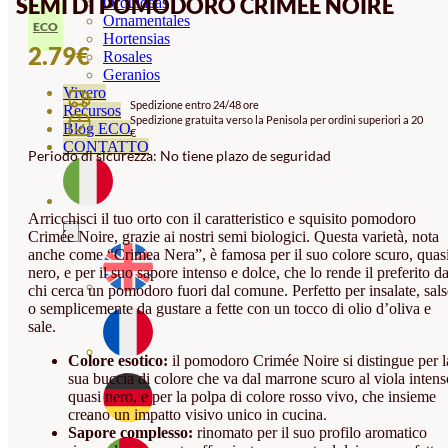
SEMI DI POMODORO CRIMÉE NOIRE
Orquideas
Ornamentales
ECO
Hortensias
2.79
€
Rosales
Geranios
Vivero
Spedizione entro 24/48 ore
Recursos
Spedizione gratuita verso la Penisola per ordini superiori a 20
Blog ECO
€
CONTATTO
Periodo di sicurezza: No tiene plazo de seguridad
Arricchisci il tuo orto con il caratteristico e squisito pomodoro
Crimée Noire, grazie ai nostri semi biologici. Questa varietà, nota
anche come “Crimea Nera”, è famosa per il suo colore scuro, quas
nero, e per il suo sapore intenso e dolce, che lo rende il preferito d
chi cerca un pomodoro fuori dal comune. Perfetto per insalate, sals
o semplicemente da gustare a fette con un tocco di olio d’oliva e
sale.
Colore esotico:
il pomodoro Crimée Noire si distingue per l
sua buccia di colore che va dal marrone scuro al viola intens
quasi nero, e per la polpa di colore rosso vivo, che insieme
creano un impatto visivo unico in cucina.
Sapore complesso:
rinomato per il suo profilo aromatico