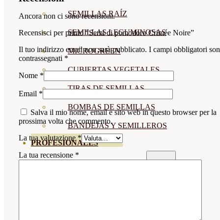
SEMILLAS RAÍZ
Ancora non ci sono recensioni.
SEMILLAS LEGUMINOSAS
Recensisci per primo “Semi di pomodoro Crimée Noire”
Il tuo indirizzo email non sarà pubblicato.
I campi obbligatori so
MICROGREEN
contrassegnati
*
CUBIERTAS VEGETALES
Nome
*
TIRAS DE SEMILLAS
Email
*
BOMBAS DE SEMILLAS
Salva il mio nome, email e sito web in questo browser per la
prossima volta che commento.
BANDEJAS Y SEMILLEROS
La tua valutazione
*
PROFESIONALES
La tua recensione
*
ABONOS POR CULTIVO
VER TODOS
TOMATES
HUERTO