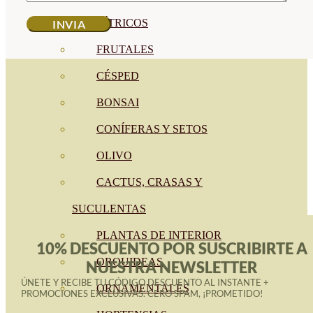
CÍTRICOS
FRUTALES
CÉSPED
BONSAI
CONÍFERAS Y SETOS
OLIVO
CACTUS, CRASAS Y
SUCULENTAS
PLANTAS DE INTERIOR
10% DESCUENTO POR SUSCRIBIRTE A
ORQUIDEAS
NUESTRA NEWSLETTER
ÚNETE Y RECIBE TU CÓDIGO DESCUENTO AL INSTANTE +
ORNAMENTALES
PROMOCIONES EXCLUSIVAS. CERO SPAM, ¡PROMETIDO!