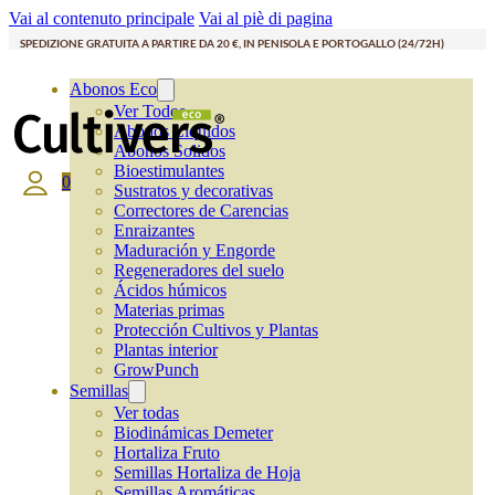
Vai al contenuto principale
Vai al piè di pagina
SPEDIZIONE GRATUITA A PARTIRE DA 20 €, IN PENISOLA E PORTOGALLO (24/72H)
Abonos Eco
Ver Todos
Abonos Líquidos
Abonos Solidos
Bioestimulantes
0
Sustratos y decorativas
Correctores de Carencias
Enraizantes
Maduración y Engorde
Regeneradores del suelo
Ácidos húmicos
Materias primas
Protección Cultivos y Plantas
Plantas interior
GrowPunch
Semillas
Ver todas
Biodinámicas Demeter
Hortaliza Fruto
Semillas Hortaliza de Hoja
Semillas Aromáticas