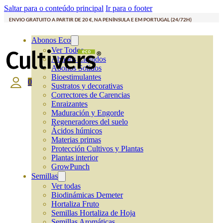
Saltar para o conteúdo principal
Ir para o footer
ENVIO GRATUITO A PARTIR DE 20 €, NA PENÍNSULA E EM PORTUGAL (24/72H)
Abonos Eco
Ver Todos
Abonos Líquidos
Abonos Solidos
Bioestimulantes
0
Sustratos y decorativas
Correctores de Carencias
Enraizantes
Maduración y Engorde
Regeneradores del suelo
Ácidos húmicos
Materias primas
Protección Cultivos y Plantas
Plantas interior
GrowPunch
Semillas
Ver todas
Biodinámicas Demeter
Hortaliza Fruto
Semillas Hortaliza de Hoja
Semillas Aromáticas