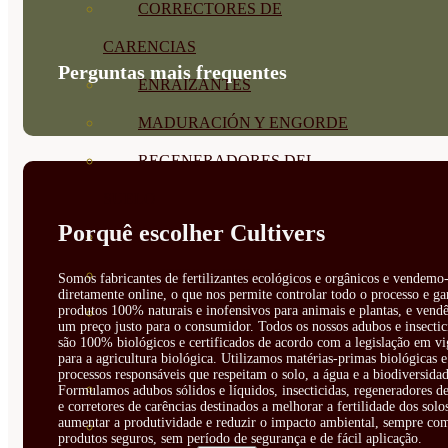
CORRECTORES DE
CARENCIAS
Perguntas mais frequentes
ENRAIZANTES
MADURACIÓN Y ENGORDE
REGENERADORES DEL
SUELO
Porquê escolher Cultivers
ÁCIDOS HÚMICOS
MATERIAS PRIMAS
Somos fabricantes de fertilizantes ecológicos e orgânicos e vendemo-
diretamente online, o que nos permite controlar todo o processo e ga
produtos 100% naturais e inofensivos para animais e plantas, e vendê
PROTECCIÓN CULTIVOS Y
um preço justo para o consumidor. Todos os nossos adubos e insectic
são 100% biológicos e certificados de acordo com a legislação em vi
PLANTAS
para a agricultura biológica. Utilizamos matérias-primas biológicas e
processos responsáveis que respeitam o solo, a água e a biodiversidad
PLANTAS INTERIOR
Formulamos adubos sólidos e líquidos, insecticidas, regeneradores de
e corretores de carências destinados a melhorar a fertilidade dos solo
aumentar a produtividade e reduzir o impacto ambiental, sempre co
GROWPUNCH
produtos seguros, sem período de segurança e de fácil aplicação.