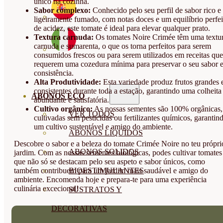
único na cozinha.
Sabor complexo:
Conhecido pelo seu perfil de sabor rico e
ligeiramente fumado, com notas doces e um equilíbrio perfei
de acidez, este tomate é ideal para elevar qualquer prato.
Textura carnuda:
Os tomates Noire Crimée têm uma textu
carnuda e sumarenta, o que os torna perfeitos para serem
consumidos frescos ou para serem utilizados em receitas que
requerem uma cozedura mínima para preservar o seu sabor 
consistência.
Alta Produtividade:
Esta variedade produz frutos grandes 
consistentes durante toda a estação, garantindo uma colheita
ABONOS ECO
abundante e satisfatória.
Cultivo orgânico:
As nossas sementes são 100% orgânicas,
VER TODOS
cultivadas sem pesticidas ou fertilizantes químicos, garantin
um cultivo sustentável e amigo do ambiente.
ABONOS LÍQUIDOS
Descobre o sabor e a beleza do tomate Crimée Noire no teu própri
ABONOS SOLIDOS
jardim. Com as nossas sementes biológicas, podes cultivar tomates
que não só se destacam pelo seu aspeto e sabor únicos, como
também contribuem para um jardim mais saudável e amigo do
BIOESTIMULANTES
ambiente. Encomenda hoje e prepara-te para uma experiência
culinária excecional!
SUSTRATOS Y
DECORATIVAS