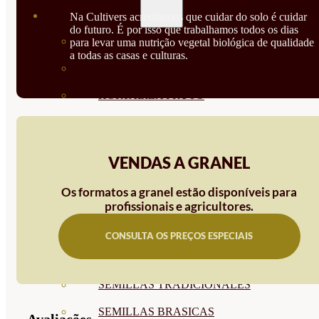
SEMILLAS
Na Cultivers acreditamos que cuidar do solo é cuidar
do futuro. É por isso que trabalhamos todos os dias
VER TODAS
para levar uma nutrição vegetal biológica de qualidade
a todas as casas e culturas.
BIODINÁMICAS DEMETER
HORTALIZA FRUTO
SEMILLAS HORTALIZA DE
HOJA
VENDAS A GRANEL
SEMILLAS AROMÁTICAS
Os formatos a granel estão disponíveis para
SEMILLAS FLORES
profissionais e agricultores.
SEMILLAS FLORES
CONSULTA OS PREÇOS ESPECIAIS
COMESTIBLES
SEMILLAS TRADICIONALES
SEMILLAS BRASICAS
Avaliações