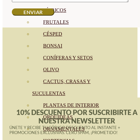
CÍTRICOS
FRUTALES
CÉSPED
BONSAI
CONÍFERAS Y SETOS
OLIVO
CACTUS, CRASAS Y
SUCULENTAS
PLANTAS DE INTERIOR
10% DESCUENTO POR SUSCRIBIRTE A
ORQUIDEAS
NUESTRA NEWSLETTER
ÚNETE Y RECIBE TU CÓDIGO DESCUENTO AL INSTANTE +
ORNAMENTALES
PROMOCIONES EXCLUSIVAS. CERO SPAM, ¡PROMETIDO!