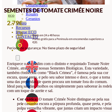
Orquideas
Ornamentales
SEMENTES DE TOMATE CRIMÉE NOIRE
Hortensias
Rosales
ECO
Geranios
2.79
€
Vivero
Recursos
Blogue ECO
Envio em 24 a 48 horas
CONTACTO
Portes grátis para a Península em encomendas superiores a
€20.
Período de segurança: No tiene plazo de seguridad
Enriquece o teu jardim com o distinto e requintado Tomate Noire
Crimée, através das nossas Sementes Biológicas. Esta variedade,
também conhecida como “Black Crimea”, é famosa pela sua cor
escura, quase preta, e pelo seu sabor intenso e doce, o que a torna
uma das preferidas de quem procura um tomate fora do comum.
Ideal para saladas, molhos ou simplesmente para saborear às rodel
com um toque de azeite e sal.
Cor exótica:
O tomate Crimée Noire distingue-se pela sua
pele castanha escura a púrpura profunda, quase preta, e pela
polpa vermelha vibrante, que juntas criam um impacto visua