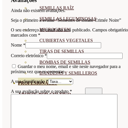
SEMILLAS RAÍZ
Ainda não existem avaliações.
SEMILLAS LEGUMINOSAS
Seja o primeiro a avaliar “Sementes de tomate Crimée Noire”
MICROGREEN
O seu endereço de email não será publicado.
Campos obrigatório
marcados com
*
CUBIERTAS VEGETALES
Nome
*
TIRAS DE SEMILLAS
Correio eletrónico
*
BOMBAS DE SEMILLAS
Guardar o meu nome, email e site neste navegador para a
próxima vez que eu comentar.
BANDEJAS Y SEMILLEROS
A sua classificação
*
PROFESIONALES
A sua avaliação sobre o produto
*
ABONOS POR CULTIVO
VER TODOS
TOMATES
HUERTO