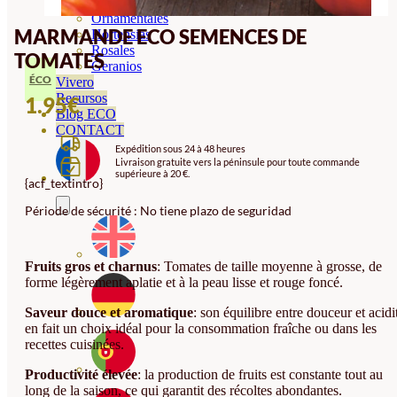
Orquideas
Ornamentales
MARMANDE ECO SEMENCES DE
Hortensias
Rosales
TOMATES
Geranios
ÉCO
Vivero
Recursos
1.95
€
Blog ECO
CONTACT
Expédition sous 24 à 48 heures
Livraison gratuite vers la péninsule pour toute commande
supérieure à 20 €.
{acf_textintro}
Période de sécurité : No tiene plazo de seguridad
Fruits gros et charnus
: Tomates de taille moyenne à grosse, de
forme légèrement aplatie et à la peau lisse et rouge foncé.
Saveur douce et aromatique
: son équilibre entre douceur et acidi
en fait un choix idéal pour la consommation fraîche ou dans les
recettes cuisinées.
Productivité élevée
: la production de fruits est constante tout au
long de la saison, ce qui garantit des récoltes abondantes.