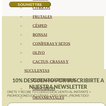
CÍTRICOS
FRUTALES
CÉSPED
BONSAI
CONÍFERAS Y SETOS
OLIVO
CACTUS, CRASAS Y
SUCULENTAS
10% DESCUENTO POR SUSCRIBIRTE A
PLANTAS DE INTERIOR
NUESTRA NEWSLETTER
ORQUIDEAS
ÚNETE Y RECIBE TU CÓDIGO DESCUENTO AL INSTANTE +
PROMOCIONES EXCLUSIVAS. CERO SPAM, ¡PROMETIDO!
ORNAMENTALES