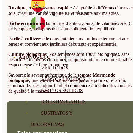
Rustique et à croissance rapide
: Adaptable à différents climats et
sols, c’est une variété vigoureuse et résistante aux maladies.
Riche en nutriments
: Source d’antioxydants, de vitamines A et C 
de lycopène, indispensables à une alimentation équilibrée.
Facile à cultiver
: elle convient bien aux jardins extérieurs et aux
serres et convient aux jardiniers débutants et expérimentés.
Culture biologique
: Nos semences sont 100% biologiques, sans
ABONOS ECO
pesticides ni engrais chimiques, ce qui garantit une culture durable 
respectueuse de l’environnement.
VER TODOS
Savourez la saveur authentique de la
tomate Marmande
ABONOS LÍQUIDOS
biologique
, une variété traditionnelle parfaite pour votre jardin.
Commandez dès aujourd’hui et commencez à récolter des tomates
ABONOS SOLIDOS
de qualité à la maison !
BIOESTIMULANTES
SUSTRATOS Y
DECORATIVAS