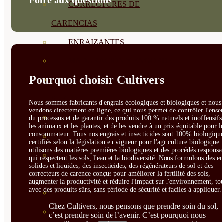
Foire aux questions
CORRECTORES DE
CARENCIAS
ENRAIZANTES
MADURACIÓN Y ENGORDE
Pourquoi choisir Cultivers
REGENERADORES DEL
SUELO
Nous sommes fabricants d'engrais écologiques et biologiques et nous 
vendons directement en ligne, ce qui nous permet de contrôler l'ens
ÁCIDOS HÚMICOS
du processus et de garantir des produits 100 % naturels et inoffensif
les animaux et les plantes, et de les vendre à un prix équitable pour l
consommateur. Tous nos engrais et insecticides sont 100% biologique
MATERIAS PRIMAS
certifiés selon la législation en vigueur pour l'agriculture biologique
utilisons des matières premières biologiques et des procédés responsa
PROTECCIÓN CULTIVOS Y
qui respectent les sols, l'eau et la biodiversité. Nous formulons des e
solides et liquides, des insecticides, des régénérateurs de sol et des
PLANTAS
correcteurs de carence conçus pour améliorer la fertilité des sols,
augmenter la productivité et réduire l'impact sur l'environnement, to
avec des produits sûrs, sans période de sécurité et faciles à appliquer.
PLANTAS INTERIOR
Chez Cultivers, nous pensons que prendre soin du sol,
GROWPUNCH
c’est prendre soin de l’avenir. C’est pourquoi nous