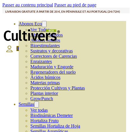
Passer au contenu principal
Passer au pied de page
LIVRAISON GRATUITE À PARTIR DE 20 €, EN PÉNINSULE ET AU PORTUGAL (24/72H)
Abonos Eco
Ver Todos
Abonos Líquidos
Abonos Solidos
Bioestimulantes
0
Sustratos y decorativas
Correctores de Carencias
Enraizantes
Maduración y Engorde
Regeneradores del suelo
Ácidos húmicos
Materias primas
Protección Cultivos y Plantas
Plantas interior
GrowPunch
Semillas
Ver todas
Biodinámicas Demeter
Hortaliza Fruto
Semillas Hortaliza de Hoja
Semillas Aromáticas