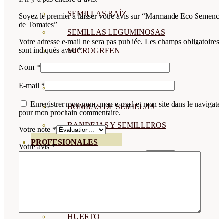
SEMILLAS RAÍZ
Soyez le premier à laisser votre avis sur “Marmande Eco Semenc
de Tomates”
SEMILLAS LEGUMINOSAS
Votre adresse e-mail ne sera pas publiée.
Les champs obligatoires
sont indiqués avec
*
MICROGREEN
Nom
*
CUBIERTAS VEGETALES
E-mail
*
TIRAS DE SEMILLAS
Enregistrer mon nom, mon e-mail et mon site dans le navigat
BOMBAS DE SEMILLAS
pour mon prochain commentaire.
BANDEJAS Y SEMILLEROS
Votre note
*
PROFESIONALES
Votre avis
*
ABONOS POR CULTIVO
VER TODOS
TOMATES
HUERTO