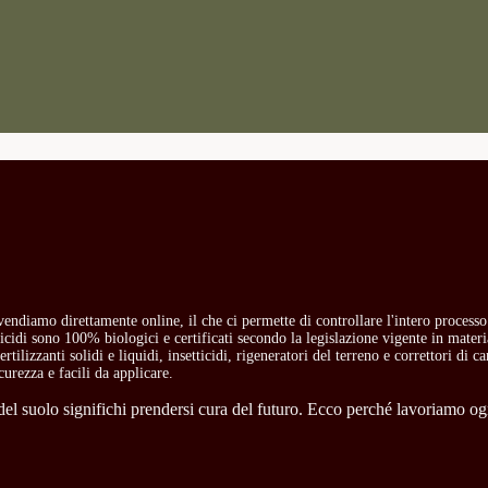
i vendiamo direttamente online, il che ci permette di controllare l'intero process
etticidi sono 100% biologici e certificati secondo la legislazione vigente in mate
rtilizzanti solidi e liquidi, insetticidi, rigeneratori del terreno e correttori di 
curezza e facili da applicare.
l suolo significhi prendersi cura del futuro. Ecco perché lavoriamo ogni