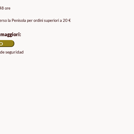
/48 ore
rso la Penisola per ordini superiori a 20 €
 maggiori:
LO
 de seguridad