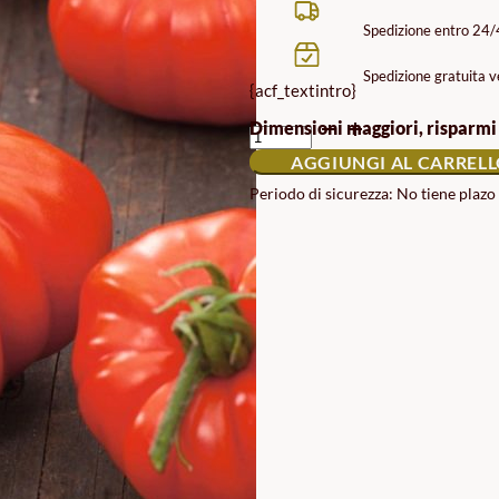
Spedizione entro 24
Spedizione gratuita ve
{acf_textintro}
SEMI
Dimensioni maggiori, risparmi
DI
AGGIUNGI AL CARREL
POMODORO
MARMANDE
Periodo di sicurezza: No tiene plazo
ECO
QUANTITÀ