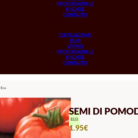
PROFESSIONALE
RISORSE
CONTATTO
FERTILIZZANTI
SEMI
VIVAIO
PROFESSIONALE
RISORSE
CONTATTO
 Eco
SEMI DI POM
ECO
1.95
€