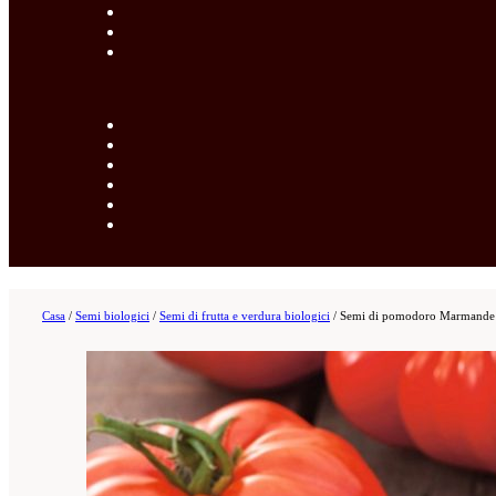
Casa
/
Semi biologici
/
Semi di frutta e verdura biologici
/
Semi di pomodoro Marmande