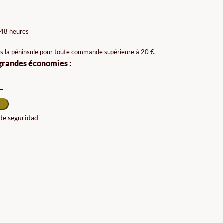
AGE
X :
 48 heures
99€
rs la péninsule pour toute commande supérieure à 20 €.
 grandes économies :
99€
 de seguridad