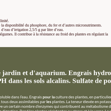
linité.
la disponibilité du phosphore, du fer et d’autres micronutriments.
’eau d’irrigation 2,5/5 g par litre d’eau.
légumes. Il contribue à la résistance au froid des plantes en régulant la
 jardin et d'aquarium. Engrais hydro
H dans les sols alcalins. Sulfate de p
oluble dans l’eau. Engrais
pour la
culture des plantes, en particulie
, tous deux assimilables par
les
plantes. La teneur élevée en potas
ive un certain nombre d’enzymes qui contribuent au métabolisme de
 digestion. Rend les plantes résistantes au stress et à la verse. Le 