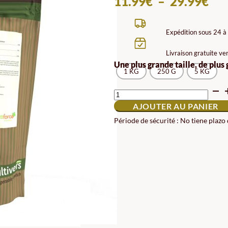
PL
11.99
€
–
29.99
€
DE
PRI
Expédition sous 24 à
11.
Livraison gratuite ve
À
Une plus grande taille, de plus
1 KG
250 G
5 KG
29.
QUANTITÉ
DE
AJOUTER AU PANIER
SULFATE
DE
Période de sécurité : No tiene plazo
POTASSIUM