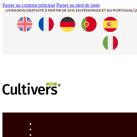
Passer au contenu principal
Passer au pied de page
LIVRAISON GRATUITE À PARTIR DE 20 €, EN PÉNINSULE ET AU PORTUGAL (