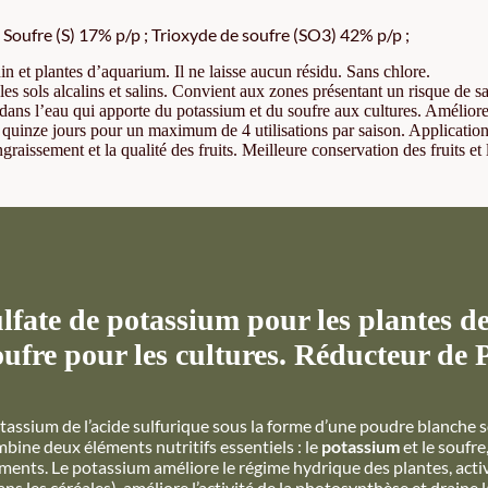
oufre (S) 17% p/p ; Trioxyde de soufre (SO3) 42% p/p ;
n et plantes d’aquarium. Il ne laisse aucun résidu. Sans chlore.
les sols alcalins et salins. Convient aux zones présentant un risque de sa
dans l’eau qui apporte du potassium et du soufre aux cultures. Améliore 
 quinze jours pour un maximum de 4 utilisations par saison. Application d
graissement et la qualité des fruits. Meilleure conservation des fruits et 
te de potassium pour les plantes de
oufre pour les cultures. Réducteur de P
otassium de l’acide sulfurique sous la forme d’une poudre blanche s
mbine deux éléments nutritifs essentiels : le
potassium
et le soufre
ements. Le potassium améliore le régime hydrique des plantes, act
 les céréales), améliore l’activité de la photosynthèse et draine la