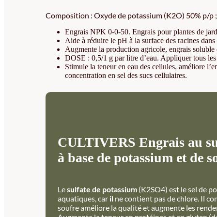
Composition : Oxyde de potassium (K2O) 50% p/p ; S
Engrais NPK 0-0-50. Engrais pour plantes de jardi
Aide à réduire le pH à la surface des racines dans 
Augmente la production agricole, engrais soluble 
DOSE : 0,5/1 g par litre d’eau. Appliquer tous les
Stimule la teneur en eau des cellules, améliore l’en
concentration en sel des sucs cellulaires.
CULTIVERS Engrais au sulfa
à base de potassium et de s
Le
sulfate de potassium
(K2SO4) est le sel de p
aquatiques, car
il
ne contient pas de chlore. Il co
soufre améliore la qualité et augmente les rend
Augmente la teneur en protéines et en gluten (dans