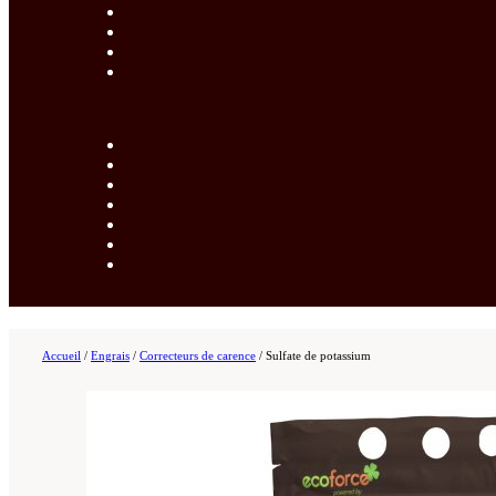
Accueil
/
Engrais
/
Correcteurs de carence
/
Sulfate de potassium