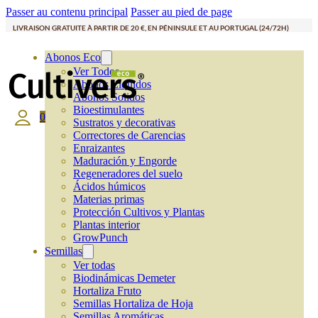
Passer au contenu principal
Passer au pied de page
LIVRAISON GRATUITE À PARTIR DE 20 €, EN PÉNINSULE ET AU PORTUGAL (24/72H)
Abonos Eco
Ver Todos
Abonos Líquidos
Abonos Solidos
Bioestimulantes
0
Sustratos y decorativas
Correctores de Carencias
Enraizantes
Maduración y Engorde
Regeneradores del suelo
Ácidos húmicos
Materias primas
Protección Cultivos y Plantas
Plantas interior
GrowPunch
Semillas
Ver todas
Biodinámicas Demeter
Hortaliza Fruto
Semillas Hortaliza de Hoja
Semillas Aromáticas