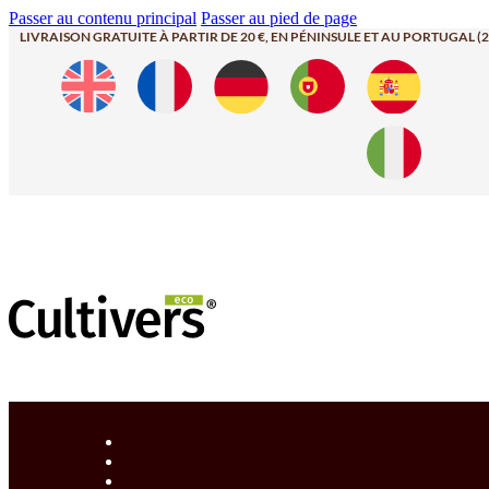
Passer au contenu principal
Passer au pied de page
LIVRAISON GRATUITE À PARTIR DE 20 €, EN PÉNINSULE ET AU PORTUGAL (