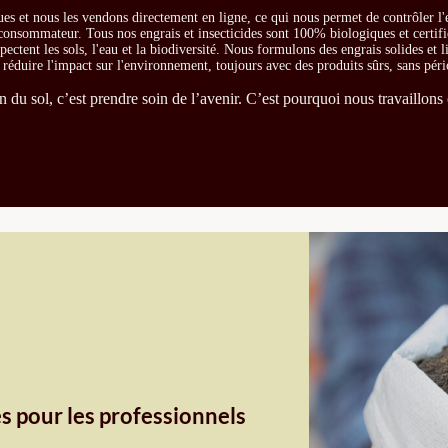
es et nous les vendons directement en ligne, ce qui nous permet de contrôler l'
e consommateur. Tous nos engrais et insecticides sont 100% biologiques et certifi
ectent les sols, l'eau et la biodiversité. Nous formulons des engrais solides et l
t réduire l'impact sur l'environnement, toujours avec des produits sûrs, sans péri
du sol, c’est prendre soin de l’avenir. C’est pourquoi nous travaillons 
s pour les professionnels