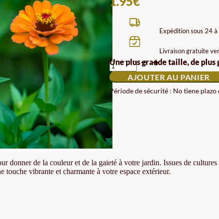
1.95
€
Expédition sous 24 à
Livraison gratuite ve
QUANTITÉ
Une plus grande taille, de plus
DE
AJOUTER AU PANIER
ZINIA
BIO
Période de sécurité : No tiene plazo
GRAINES
r donner de la couleur et de la gaieté à votre jardin. Issues de cultures 
ne touche vibrante et charmante à votre espace extérieur.