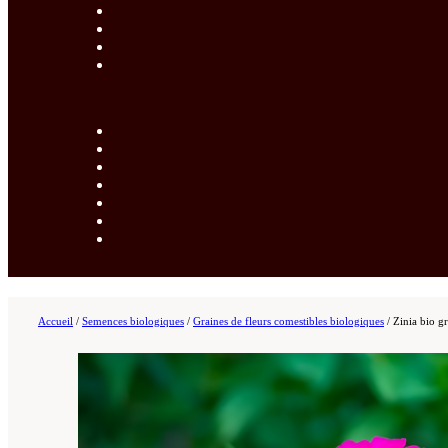
Accueil
/
Semences biologiques
/
Graines de fleurs comestibles biologiques
/
Zinia bio g