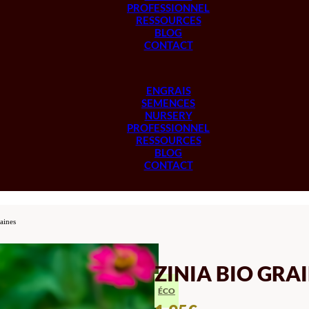
PROFESSIONNEL
RESSOURCES
BLOG
CONTACT
ENGRAIS
SEMENCES
NURSERY
PROFESSIONNEL
RESSOURCES
BLOG
CONTACT
raines
ZINIA BIO GRA
ÉCO