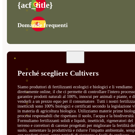
{acf_title}
Domande frequenti
ABONOS ECO
VER TODOS
Perché scegliere Cultivers
ABONOS LÍQUIDOS
Siamo produttori di fertilizzanti ecologici e biologici e li vendiamo
ABONOS SOLIDOS
direttamente online, il che ci permette di controllare l'intero processo
garantire prodotti naturali al 100%, innocui per animali e piante, e d
venderli a un prezzo equo per il consumatore. Tutti i nostri fertilizza
BIOESTIMULANTES
insetticidi sono 100% biologici e certificati secondo la legislazione v
in materia di agricoltura biologica. Utilizziamo materie prime biolog
SUSTRATOS Y
processi responsabili che rispettano il suolo, l'acqua e la biodiversità.
Formuliamo fertilizzanti solidi e liquidi, insetticidi, rigeneratori del
terreno e correttori di carenze progettati per migliorare la fertilità de
DECORATIVAS
suolo, aumentare la produttività e ridurre l'impatto ambientale, semp