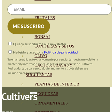
CÍTRICOS
FRUTALES
CÉSPED
BONSAI
Quiero suscribirme a la newsletter
CONÍFERAS Y SETOS
He leido y acepto la
Política de privacidad
OLIVO
Tu email se utilizará exclusivamente para enviarte nuestra newsletter y
mantenerte informado sobre las actividades y ofertas de Cultivers.
CACTUS, CRASAS Y
Podrás darte de baja en cualquier momento a través del enlace
incluido en cada newsletter.
SUCULENTAS
PLANTAS DE INTERIOR
ORQUIDEAS
ORNAMENTALES
Azienda