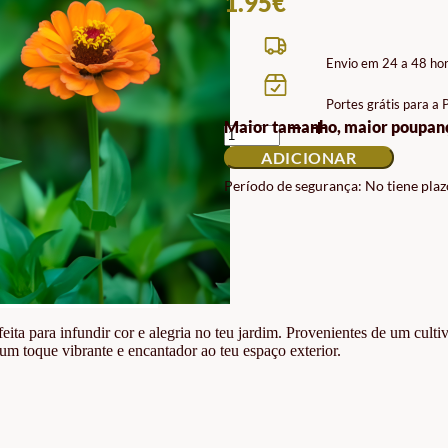
1.95
€
Envio em 24 a 48 ho
Portes grátis para a
QUANTIDADE
Maior tamanho, maior poupan
DE
ADICIONAR
SEMENTES
DE
Período de segurança: No tiene plaz
ZINIA
BIOLÓGICAS
eita para infundir cor e alegria no teu jardim. Provenientes de um culti
 um toque vibrante e encantador ao teu espaço exterior.