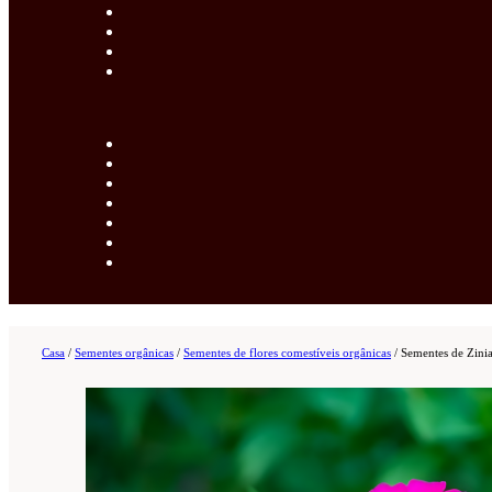
Casa
/
Sementes orgânicas
/
Sementes de flores comestíveis orgânicas
/
Sementes de Zinia