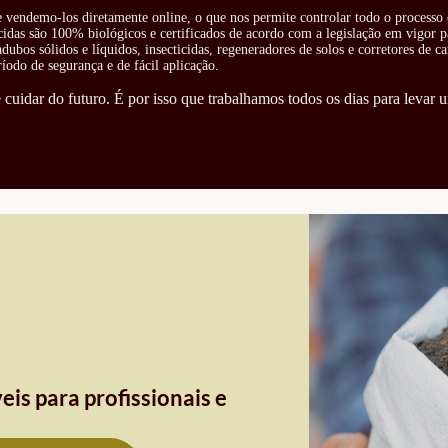
 e vendemo-los diretamente online, o que nos permite controlar todo o processo 
cidas são 100% biológicos e certificados de acordo com a legislação em vigor pa
ubos sólidos e líquidos, insecticidas, regeneradores de solos e corretores de ca
odo de segurança e de fácil aplicação.
cuidar do futuro. É por isso que trabalhamos todos os dias para levar u
eis para profissionais e