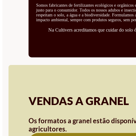
Somos fabricantes de fertilizantes ecológicos e orgânicos
justo para o consumidor. Todos os nossos adubos e insecti
respeitam o solo, a água e a biodiversidade. Formulamos ad
impacto ambiental, sempre com produtos seguros, sem perí
Na Cultivers acreditamos que cuidar do solo é 
VENDAS A GRANEL
Os formatos a granel estão disponív
agricultores.