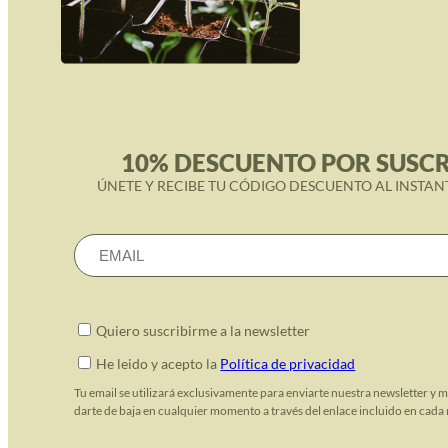
10% DESCUENTO POR SUSCR
ÚNETE Y RECIBE TU CÓDIGO DESCUENTO AL INSTAN
Quiero suscribirme a la newsletter
He leido y acepto la
Política de privacidad
Tu email se utilizará exclusivamente para enviarte nuestra newsletter y 
darte de baja en cualquier momento a través del enlace incluido en cada 