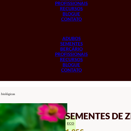
PROFISSIONAIS
RECURSOS
BLOGUE
CONTATO
ADUBOS
SEMENTES
BERÇÁRIO
PROFISSIONAIS
RECURSOS
BLOGUE
CONTATO
 biológicas
SEMENTES DE Z
ECO