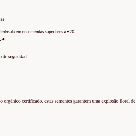
ras
 Península em encomendas superiores a €20.
ça:
o de seguridad
vo orgânico certificado, estas sementes garantem uma explosão floral de