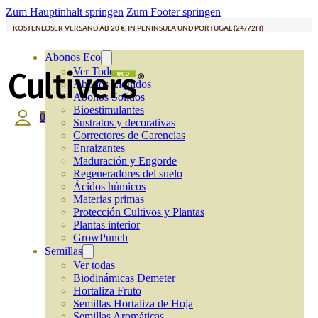
Zum Hauptinhalt springen
Zum Footer springen
KOSTENLOSER VERSAND AB 20 €, IN PENINSULA UND PORTUGAL (24/72H)
Abonos Eco
Ver Todos
Abonos Líquidos
Abonos Solidos
Bioestimulantes
0
Sustratos y decorativas
Correctores de Carencias
Enraizantes
Maduración y Engorde
Regeneradores del suelo
Ácidos húmicos
Materias primas
Protección Cultivos y Plantas
Plantas interior
GrowPunch
Semillas
Ver todas
Biodinámicas Demeter
Hortaliza Fruto
Semillas Hortaliza de Hoja
Semillas Aromáticas