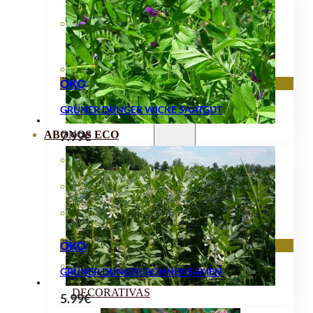
ÖKO
GRÜNER DÜNGER WICKE SAATGUT
ABONOS ECO
7.99
€
VER TODOS
ABONOS LÍQUIDOS
ABONOS SOLIDOS
BIOESTIMULANTES
ÖKO
SUSTRATOS Y
GRÜNER DÜNGER BOHNENSAMEN
DECORATIVAS
5.99
€