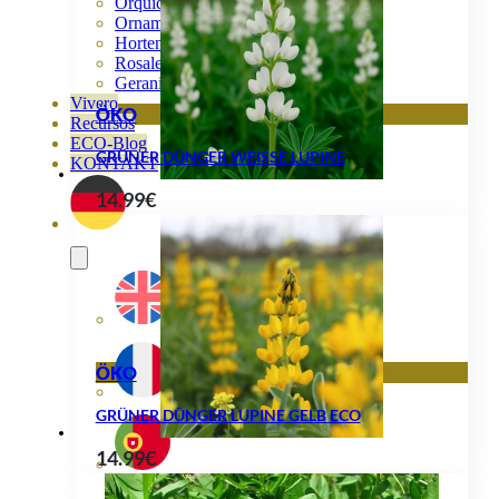
Orquideas
Ornamentales
Hortensias
Rosales
Geranios
Vivero
ÖKO
Recursos
ECO-Blog
GRÜNER DÜNGER WEISSE LUPINE
KONTAKT
14.99
€
ÖKO
GRÜNER DÜNGER LUPINE GELB ECO
14.99
€