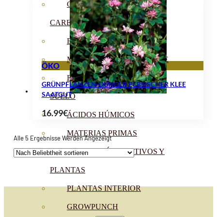
CORRECTORES DE
CARENCIAS
ENRAIZANTES
MADURACIÓN Y ENGORDE
ÖKO
REGENERADORES DEL
GRÜNPFLANZEN-DÜNGER PERSISCHER KLEE
SAATGUT
SUELO
16.99
€
ÁCIDOS HÚMICOS
MATERIAS PRIMAS
Nach
Alle 5 Ergebnisse Werden Angezeigt
Beliebtheit
PROTECCIÓN CULTIVOS Y
Sortiert
PLANTAS
PLANTAS INTERIOR
GROWPUNCH