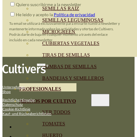
Quiero suscribirme a la newsletter
SEMILLAS RAÍZ
He leido y acepto la
Política de privacidad
SEMILLAS LEGUMINOSAS
Tu email se utilizará exclusivamente para enviarte nuestra newsletter y
mantenerte informado sobre las actividades y ofertas de Cultivers.
MICROGREEN
Podrás darte de baja en cualquier momento a través del enlace
incluido en cada newsletter.
CUBIERTAS VEGETALES
TIRAS DE SEMILLAS
BOMBAS DE SEMILLAS
BANDEJAS Y SEMILLEROS
Unternehmen
PROFESIONALES
Shop
Rechtliche Hinweise
ABONOS POR CULTIVO
Datenschutz
Cookie-Richtlinie
VER TODOS
Kauf- und Rückgaberichtlinien
TOMATES
HUERTO