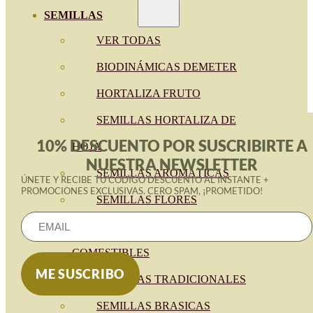
SEMILLAS
VER TODAS
BIODINÁMICAS DEMETER
HORTALIZA FRUTO
SEMILLAS HORTALIZA DE
10% DESCUENTO POR SUSCRIBIRTE A
HOJA
NUESTRA NEWSLETTER
SEMILLAS AROMÁTICAS
ÚNETE Y RECIBE TU CÓDIGO DESCUENTO AL INSTANTE +
PROMOCIONES EXCLUSIVAS. CERO SPAM, ¡PROMETIDO!
SEMILLAS FLORES
SEMILLAS FLORES
COMESTIBLES
SEMILLAS TRADICIONALES
SEMILLAS BRASICAS