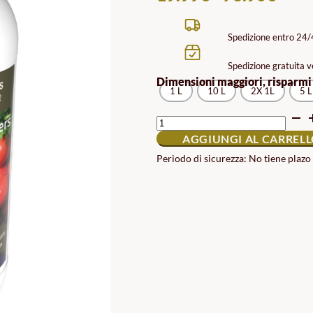
DI
PRE
Spedizione entro 24
DA
Spedizione gratuita ve
19.9
Dimensioni maggiori, risparmi
1 L
10 L
2X 1L
A
5 L
73.9
FERTILIZZANTE
LIQUIDO
AGGIUNGI AL CARREL
A
BASE
Periodo di sicurezza: No tiene plazo
DI
ALGHE
QUANTITÀ