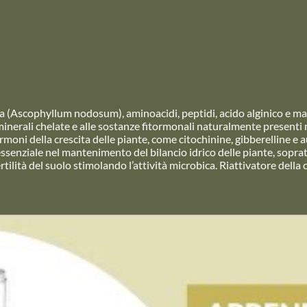
a (Ascophyllum nodosum), aminoacidi, peptidi, acido alginico e mann
i minerali chelate e alle sostanze fitormonali naturalmente presenti 
ormoni della crescita delle piante, come citochinine, gibberelline e 
senziale nel mantenimento del bilancio idrico delle piante, sopratt
ertilità del suolo stimolando l’attività microbica. Riattivatore della