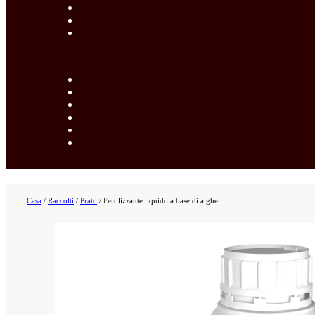
Casa
/
Raccolti
/
Prato
/
Fertilizzante liquido a base di alghe