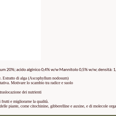
m 20%; acido alginico 0,4% w/w Mannitolo 0,5% w/w; densità: 1,
ne. Estratto di alga (Ascophyllum nodosum)
etativa. Motivare lo scambio tra radice e suolo
traslocazione dei nutrienti
frutti e migliorarne la qualità.
a delle piante, come citochinine, gibberelline e auxine, e di molecole orga