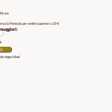
ZZO:
/48 ore
rso la Penisola per ordini superiori a 20 €
9€
 maggiori:
0€
LO
 de seguridad