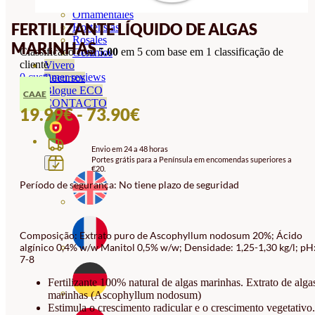
Orquideas
Ornamentales
FERTILIZANTE LÍQUIDO DE ALGAS
Hortensias
Rosales
MARINHAS
Classificado com
5.00
em 5 com base em
1
classificação de
Geranios
cliente
Vivero
0
customer reviews
Recursos
Blogue ECO
CAAE
CONTACTO
INTERVALO
19.99
€
-
73.90
€
DE
Envio em 24 a 48 horas
PREÇOS:
Portes grátis para a Península em encomendas superiores a
€20.
19.99€
Período de segurança: No tiene plazo de seguridad
A
73.90€
Composição: Extrato puro de Ascophyllum nodosum 20%; Ácido
algínico 0,4% w/w Manitol 0,5% w/w; Densidade: 1,25-1,30 kg/l; pH
7-8
Fertilizante 100% natural de algas marinhas. Extrato de alga
marinhas (Ascophyllum nodosum)
Estimula o crescimento radicular e o crescimento vegetativo.