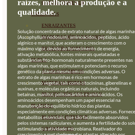
raízes, melhora a produção e a
CORRECTORES DE
qualidade.
CARENCIAS
ENRAIZANTES
Solução concentrada de extrato natural de algas marinha
(Ascophyllum nodosum), aminoácidos, péptidos, ácido
MADURACIÓN Y ENGORDE
algínico e manitol, que aceleram o crescimento com o
máximo vigor, devido ao fornecimento de energia,
REGENERADORES DEL
ativação metabólica, fontes minerais quelatadas e
substâncias fito-hormonais naturalmente presentes nas
SUELO
algas marinhas, que estimulam e potenciam o recurso
genético da planta mesmo em condições adversas. O
ÁCIDOS HÚMICOS
extrato de algas marinhas é rico em hormonas de
crescimento vegetal, tais como citocininas, giberelinas e
MATERIAS PRIMAS
auxinas, e moléculas orgânicas naturais, incluindo
betaínas, manitol, polissacáridos e aminoácidos. Os
PROTECCIÓN CULTIVOS Y
aminoácidos desempenham um papel essencial na
manutenção do equilíbrio hídrico das plantas,
PLANTAS
especialmente em condições climáticas adversas. Fornec
metabolitos essenciais, que são facilmente absorvidos
PLANTAS INTERIOR
pelos sistemas radiculares, e aumenta a fertilidade do sol
estimulando a atividade microbiana. Reativador do
GROWPUNCH
crescimento e metabolismo das plantas alterado por