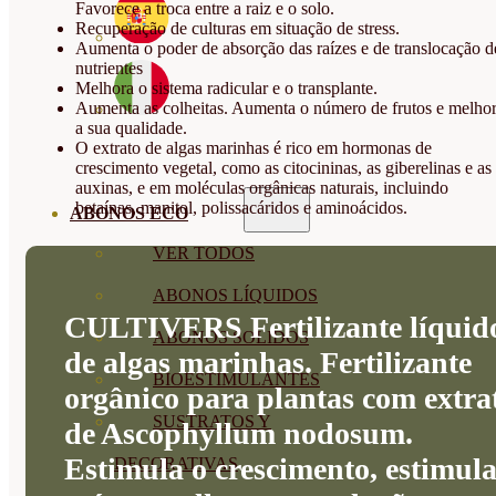
Favorece a troca entre a raiz e o solo.
Recuperação de culturas em situação de stress.
Aumenta o poder de absorção das raízes e de translocação d
nutrientes
Melhora o sistema radicular e o transplante.
Aumenta as colheitas. Aumenta o número de frutos e melho
a sua qualidade.
O extrato de algas marinhas é rico em hormonas de
crescimento vegetal, como as citocininas, as giberelinas e as
auxinas, e em moléculas orgânicas naturais, incluindo
betaínas, manitol, polissacáridos e aminoácidos.
ABONOS ECO
VER TODOS
ABONOS LÍQUIDOS
CULTIVERS Fertilizante líquid
ABONOS SOLIDOS
de algas marinhas. Fertilizante
BIOESTIMULANTES
orgânico para plantas com extra
SUSTRATOS Y
de Ascophyllum nodosum.
Estimula o crescimento, estimula
DECORATIVAS