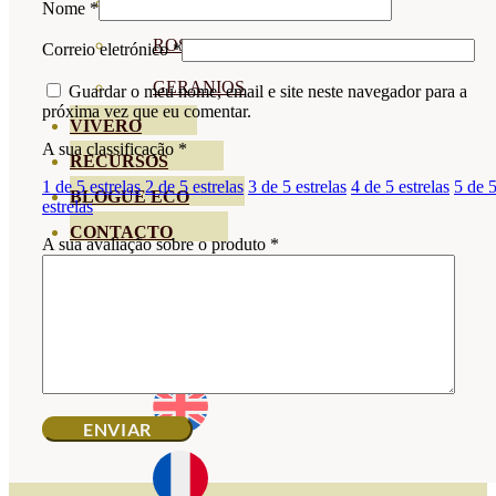
HORTENSIAS
Nome
*
ROSALES
Correio eletrónico
*
GERANIOS
Guardar o meu nome, email e site neste navegador para a
próxima vez que eu comentar.
VIVERO
A sua classificação
*
RECURSOS
1 de 5 estrelas
2 de 5 estrelas
3 de 5 estrelas
4 de 5 estrelas
5 de 
BLOGUE ECO
estrelas
CONTACTO
A sua avaliação sobre o produto
*