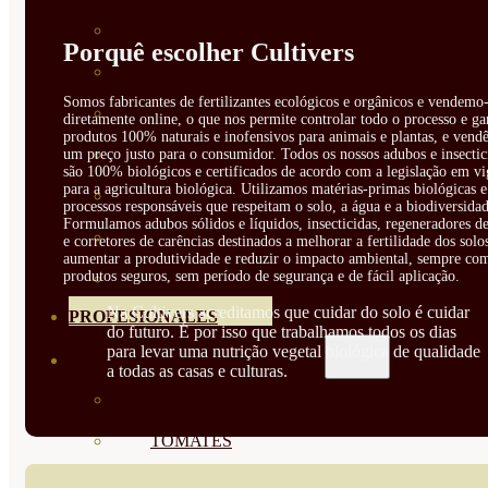
SEMILLAS RAÍZ
Porquê escolher Cultivers
SEMILLAS LEGUMINOSAS
Somos fabricantes de fertilizantes ecológicos e orgânicos e vendemo-
MICROGREEN
diretamente online, o que nos permite controlar todo o processo e ga
produtos 100% naturais e inofensivos para animais e plantas, e vendê
CUBIERTAS VEGETALES
um preço justo para o consumidor. Todos os nossos adubos e insectic
são 100% biológicos e certificados de acordo com a legislação em vi
para a agricultura biológica. Utilizamos matérias-primas biológicas e
TIRAS DE SEMILLAS
processos responsáveis que respeitam o solo, a água e a biodiversidad
Formulamos adubos sólidos e líquidos, insecticidas, regeneradores de
BOMBAS DE SEMILLAS
e corretores de carências destinados a melhorar a fertilidade dos solo
aumentar a produtividade e reduzir o impacto ambiental, sempre co
produtos seguros, sem período de segurança e de fácil aplicação.
BANDEJAS Y SEMILLEROS
Na Cultivers acreditamos que cuidar do solo é cuidar
PROFESIONALES
do futuro. É por isso que trabalhamos todos os dias
para levar uma nutrição vegetal biológica de qualidade
ABONOS POR CULTIVO
a todas as casas e culturas.
VER TODOS
TOMATES
HUERTO