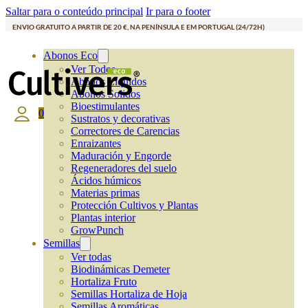
Saltar para o conteúdo principal
Ir para o footer
ENVIO GRATUITO A PARTIR DE 20 €, NA PENÍNSULA E EM PORTUGAL (24/72H)
Abonos Eco
Ver Todos
Abonos Líquidos
Abonos Solidos
Bioestimulantes
0
Sustratos y decorativas
Correctores de Carencias
Enraizantes
Maduración y Engorde
Regeneradores del suelo
Ácidos húmicos
Materias primas
Protección Cultivos y Plantas
Plantas interior
GrowPunch
Semillas
Ver todas
Biodinámicas Demeter
Hortaliza Fruto
Semillas Hortaliza de Hoja
Semillas Aromáticas