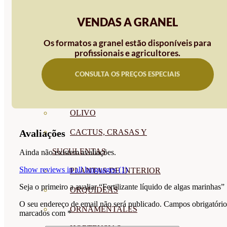
CÍTRICOS
VENDAS A GRANEL
FRUTALES
Os formatos a granel estão disponíveis para
profissionais e agricultores.
CÉSPED
BONSAI
CONSULTA OS PREÇOS ESPECIAIS
CONÍFERAS Y SETOS
OLIVO
CACTUS, CRASAS Y
Avaliações
SUCULENTAS
Ainda não existem avaliações.
Show reviews in all languages (1)
PLANTAS DE INTERIOR
Seja o primeiro a avaliar “Fertilizante líquido de algas marinhas”
ORQUIDEAS
O seu endereço de email não será publicado.
Campos obrigatório
ORNAMENTALES
marcados com
*