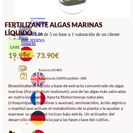
Orquideas
Ornamentales
Hortensias
Rosales
Geranios
FERTILIZANTE ALGAS MARINAS
Vivero
LÍQUIDO
Recursos
Valorado con
5.00
de 5 en base a
1
valoración de un cliente
Blog
2
customer reviews
Contacto
CAAE
RANGO
19.99
€
-
73.90
€
DE
Envío en 24/48 h
PRECIOS:
A Península GRATIS pedidos +20€
DESDE
Bioestimulante líquido a base de extracto concentrado de algas
19.99€
marinas (Ascophyllum nodosum), una de las algas más valoradas
HASTA
en nutrición vegetal. Aporta fitohormonas naturales
(citoquininas, giberelinas y auxinas), aminoácidos, ácido algínico
73.90€
y manitol que activan el metabolismo de la planta y le ayudan a
expresar su potencial incluso bajo estrés. Un activador del
desarrollo de referencia para las fases clave del cultivo.