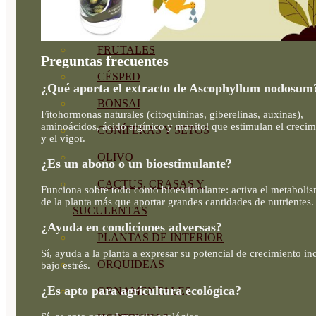
CÍTRICOS
FRUTALES
Preguntas frecuentes
CÉSPED
¿Qué aporta el extracto de Ascophyllum nodosum
BONSAI
Fitohormonas naturales (citoquininas, giberelinas, auxinas),
aminoácidos, ácido algínico y manitol que estimulan el crecim
CONÍFERAS Y SETOS
y el vigor.
OLIVO
¿Es un abono o un bioestimulante?
CACTUS, CRASAS Y
Funciona sobre todo como bioestimulante: activa el metaboli
de la planta más que aportar grandes cantidades de nutrientes.
SUCULENTAS
¿Ayuda en condiciones adversas?
PLANTAS DE INTERIOR
Sí, ayuda a la planta a expresar su potencial de crecimiento in
ORQUIDEAS
bajo estrés.
¿Es apto para agricultura ecológica?
ORNAMENTALES