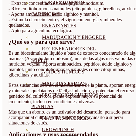
CORRECTORES DE
- Extracto concentrado de Ascophyllum nodosum.
- Rico en fitohormonas naturales (citoquininas, giberelinas, auxinas
- Aporta aminoácidos, ácido algínico y manitol.
CARENCIAS
- Estimula el crecimiento y el vigor con energía y minerales
quelatados.
ENRAIZANTES
- Apto para agricultura ecológica.
MADURACIÓN Y ENGORDE
¿Qué es y para qué sirve?
REGENERADORES DEL
Es un bioestimulante líquido a base de extracto concentrado de alg
marinas (Ascophyllum nodosum), una de las algas más valoradas 
SUELO
nutrición vegetal. Aporta aminoácidos, péptidos, ácido algínico y
manitol, junto con fitohormonas naturales como citoquininas,
ÁCIDOS HÚMICOS
giberelinas y auxinas.
MATERIAS PRIMAS
Estas sustancias activan el metabolismo de la planta, aportan energ
y minerales quelatados de fácil asimilación, y potencian el recurso
PROTECCIÓN CULTIVOS Y
genético del cultivo: la planta expresa mejor su potencial de
crecimiento, incluso en condiciones adversas.
PLANTAS
Más que un abono, es un activador del desarrollo, pensado para
acompañar al cultivo en sus fases clave y ayudarlo a superar
PLANTAS INTERIOR
situaciones de estrés.
GROWPUNCH
Aplicaciones y usos recomendados