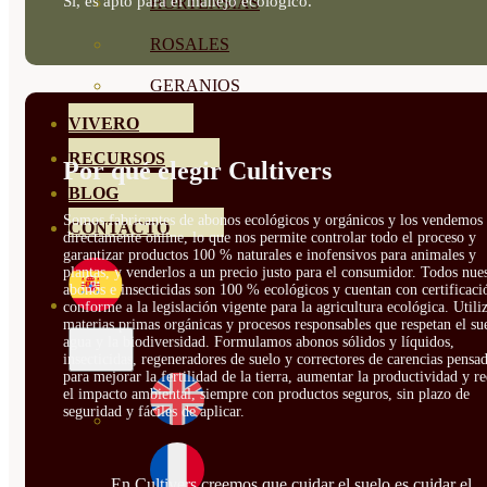
Sí, es apto para el manejo ecológico.
HORTENSIAS
ROSALES
GERANIOS
VIVERO
RECURSOS
Por qué elegir Cultivers
BLOG
Somos fabricantes de abonos ecológicos y orgánicos y los vendemos
CONTACTO
directamente online, lo que nos permite controlar todo el proceso y
garantizar productos 100 % naturales e inofensivos para animales y
plantas, y venderlos a un precio justo para el consumidor. Todos nue
abonos e insecticidas son 100 % ecológicos y cuentan con certificaci
conforme a la legislación vigente para la agricultura ecológica. Util
materias primas orgánicas y procesos responsables que respetan el sue
agua y la biodiversidad. Formulamos abonos sólidos y líquidos,
insecticidas, regeneradores de suelo y correctores de carencias pensa
para mejorar la fertilidad de la tierra, aumentar la productividad y r
el impacto ambiental, siempre con productos seguros, sin plazo de
seguridad y fáciles de aplicar.
En Cultivers creemos que cuidar el suelo es cuidar el