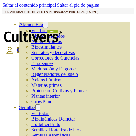
Saltar al contenido principal
Saltar al pie de página
ENVÍO GRATIS DESDE 20 €, EN PENÍNSULA Y PORTUGAL (24/72H)
Abonos Eco
Ver Todos
Abonos Líquidos
Abonos Solidos
Bioestimulantes
0
Sustratos y decorativas
Correctores de Carencias
Enraizantes
Maduración y Engorde
Regeneradores del suelo
Ácidos húmicos
Materias primas
Protección Cultivos y Plantas
Plantas interior
GrowPunch
Semillas
Ver todas
Biodinámicas Demeter
Hortaliza Fruto
Semillas Hortaliza de Hoja
Semillas Aromáticas