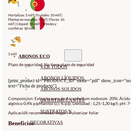
Hortalizas: 5 ml/l | Frutales: 10 ml/l |
Plantas en macetas: 5 ml/l | Flores: 10
ml/l | Césped: 10 ml/l | Árboles y
coníferas: 10 ml/l
5 ml/l
ABONOS ECO
Plazo de seguridad: No tiene plazo de seguridad
VER TODOS
ABONOS LÍQUIDOS
[print_product id="PRODUCT_ID" mode="pdf" show_icon="no
text="Ficha de producto"]
ABONOS SOLIDOS
Composicion: Extracto puro de Ascophyllum nodosum 20%; Ácido
BIOESTIMULANTES
algínico 0,4% p/pManitol 0,5 % p/p; Densidad : 1,25-1,30 kg/l; pH: 7
SUSTRATOS Y
Aplicación recomendada: Regar / Pulverizar foliar
DECORATIVAS
Beneficios