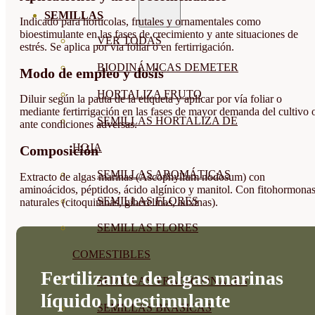
SEMILLAS
Indicado para hortícolas, frutales y ornamentales como
bioestimulante en las fases de crecimiento y ante situaciones de
VER TODAS
estrés. Se aplica por vía foliar o en fertirrigación.
BIODINÁMICAS DEMETER
Modo de empleo y dosis
HORTALIZA FRUTO
Diluir según la pauta de la etiqueta y aplicar por vía foliar o
mediante fertirrigación en las fases de mayor demanda del cultivo 
SEMILLAS HORTALIZA DE
ante condiciones adversas.
HOJA
Composición
SEMILLAS AROMÁTICAS
Extracto de algas marinas (Ascophyllum nodosum) con
aminoácidos, péptidos, ácido algínico y manitol. Con fitohormona
SEMILLAS FLORES
naturales (citoquininas, giberelinas, auxinas).
SEMILLAS FLORES
COMESTIBLES
Fertilizante de algas marinas
SEMILLAS TRADICIONALES
líquido bioestimulante
SEMILLAS BRASICAS