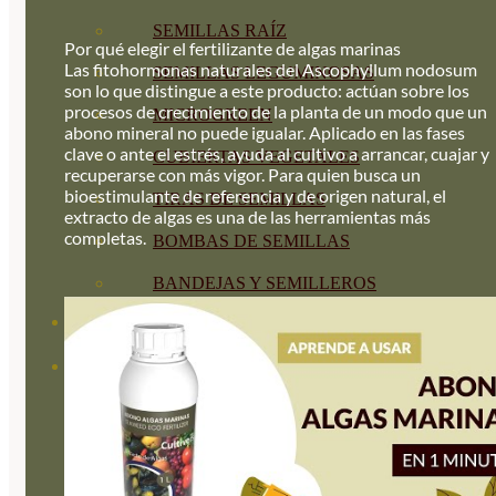
SEMILLAS RAÍZ
Por qué elegir el fertilizante de algas marinas
Las fitohormonas naturales del Ascophyllum nodosum
SEMILLAS LEGUMINOSAS
son lo que distingue a este producto: actúan sobre los
procesos de crecimiento de la planta de un modo que un
MICROGREEN
abono mineral no puede igualar. Aplicado en las fases
clave o ante el estrés, ayuda al cultivo a arrancar, cuajar y
CUBIERTAS VEGETALES
recuperarse con más vigor. Para quien busca un
bioestimulante de referencia y de origen natural, el
TIRAS DE SEMILLAS
extracto de algas es una de las herramientas más
completas.
BOMBAS DE SEMILLAS
BANDEJAS Y SEMILLEROS
PROFESIONALES
ABONOS POR CULTIVO
VER TODOS
TOMATES
HUERTO