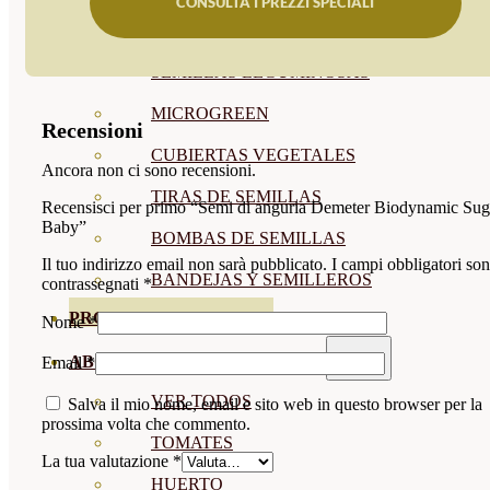
CONSULTA I PREZZI SPECIALI
SEMILLAS RAÍZ
SEMILLAS LEGUMINOSAS
MICROGREEN
Recensioni
CUBIERTAS VEGETALES
Ancora non ci sono recensioni.
TIRAS DE SEMILLAS
Recensisci per primo “Semi di anguria Demeter Biodynamic Sug
Baby”
BOMBAS DE SEMILLAS
Il tuo indirizzo email non sarà pubblicato.
I campi obbligatori so
BANDEJAS Y SEMILLEROS
contrassegnati
*
PROFESIONALES
Nome
*
ABONOS POR CULTIVO
Email
*
VER TODOS
Salva il mio nome, email e sito web in questo browser per la
prossima volta che commento.
TOMATES
La tua valutazione
*
HUERTO