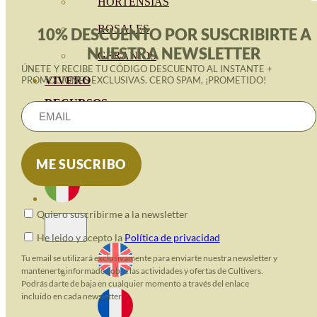
HORTENSIAS
ROSALES
10% DESCUENTO POR SUSCRIBIRTE A
NUESTRA NEWSLETTER
GERANIOS
ÚNETE Y RECIBE TU CÓDIGO DESCUENTO AL INSTANTE +
VIVERO
PROMOCIONES EXCLUSIVAS. CERO SPAM, ¡PROMETIDO!
RECURSOS
BLOG ECO
CONTATTO
Quiero suscribirme a la newsletter
He leido y acepto la
Política de privacidad
Tu email se utilizará exclusivamente para enviarte nuestra newsletter y
mantenerte informado sobre las actividades y ofertas de Cultivers.
Podrás darte de baja en cualquier momento a través del enlace
incluido en cada newsletter.