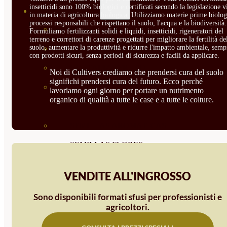
insetticidi sono 100% biologici e certificati secondo la legislazione v
SEMILLAS
in materia di agricoltura biologica. Utilizziamo materie prime biolog
processi responsabili che rispettano il suolo, l'acqua e la biodiversità.
VER TODAS
Formuliamo fertilizzanti solidi e liquidi, insetticidi, rigeneratori del
terreno e correttori di carenze progettati per migliorare la fertilità de
suolo, aumentare la produttività e ridurre l'impatto ambientale, semp
BIODINÁMICAS DEMETER
con prodotti sicuri, senza periodi di sicurezza e facili da applicare.
HORTALIZA FRUTO
Noi di Cultivers crediamo che prendersi cura del suolo
significhi prendersi cura del futuro. Ecco perché
SEMILLAS HORTALIZA DE
lavoriamo ogni giorno per portare un nutrimento
organico di qualità a tutte le case e a tutte le colture.
HOJA
SEMILLAS AROMÁTICAS
SEMILLAS FLORES
SEMILLAS FLORES
VENDITE ALL'INGROSSO
COMESTIBLES
Sono disponibili formati sfusi per professionisti e
SEMILLAS TRADICIONALES
agricoltori.
SEMILLAS BRASICAS