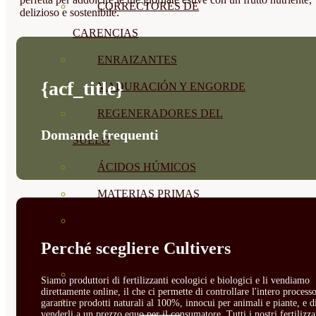
CORRECTORES DE
delizioso e sostenibile.
CARENCIAS
ENRAIZANTES
{acf_title}
MADURACIÓN Y ENGORDE
REGENERADORES DEL
Domande frequenti
SUELO
ÁCIDOS HÚMICOS
MATERIAS PRIMAS
PROTECCIÓN CULTIVOS Y
Perché scegliere Cultivers
PLANTAS
PLANTAS INTERIOR
Siamo produttori di fertilizzanti ecologici e biologici e li vendiamo
direttamente online, il che ci permette di controllare l'intero processo
GROWPUNCH
garantire prodotti naturali al 100%, innocui per animali e piante, e d
venderli a un prezzo equo per il consumatore. Tutti i nostri fertilizza