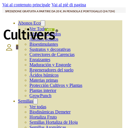
Vai al contenuto principale
Vai al piè di pagina
SPEDIZIONE GRATUITA A PARTIRE DA 20 €, IN PENISOLA E PORTOGALLO (24/72H)
Abonos Eco
Ver Todos
Abonos Líquidos
Abonos Solidos
Bioestimulantes
0
Sustratos y decorativas
Correctores de Carencias
Enraizantes
Maduración y Engorde
Regeneradores del suelo
Ácidos húmicos
Materias primas
Protección Cultivos y Plantas
Plantas interior
GrowPunch
Semillas
Ver todas
Biodinámicas Demeter
Hortaliza Fruto
Semillas Hortaliza de Hoja
Semillas Aromáticas