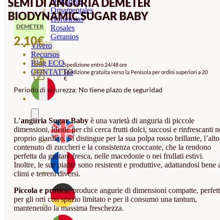
SEMI DI ANGURIA DEMETER
Orquideas
Ornamentales
BIODYNAMIC SUGAR BABY
Hortensias
DEMETER
Rosales
Geranios
2.10
€
Vivero
Recursos
Blog ECO
Spedizione entro 24/48 ore
CONTATTO
Spedizione gratuita verso la Penisola per ordini superiori a 20
€
Periodo di sicurezza: No tiene plazo de seguridad
L’
anguria Sugar Baby
è una varietà di anguria di piccole
dimensioni, ideale per chi cerca frutti dolci, succosi e rinfrescanti n
proprio giardino. Si distingue per la sua polpa rosso brillante, l’alto
contenuto di zuccheri e la consistenza croccante, che la rendono
perfetta da gustare fresca, nelle macedonie o nei frullati estivi.
Inoltre, le sue piante sono resistenti e produttive, adattandosi bene 
climi e terreni diversi.
Piccola e pratica:
produce angurie di dimensioni compatte, perfet
per gli orti con spazio limitato e per il consumo una tantum,
mantenendo la massima freschezza.