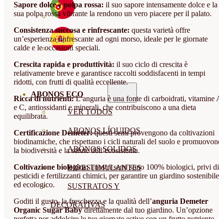
Sapore dolce e polpa rossa:
il suo sapore intensamente dolce e la
sua polpa rossa vibrante la rendono un vero piacere per il palato.
Consistenza succosa e rinfrescante:
questa varietà offre
un’esperienza rinfrescante ad ogni morso, ideale per le giornate
calde e le occasioni speciali.
Crescita rapida e produttività:
il suo ciclo di crescita è
relativamente breve e garantisce raccolti soddisfacenti in tempi
ridotti, con frutti di qualità eccellente.
ABONOS ECO
Ricca di nutrienti:
L’anguria è una fonte di carboidrati, vitamine 
e C, antiossidanti e minerali, che contribuiscono a una dieta
VER TODOS
equilibrata.
ABONOS LÍQUIDOS
Certificazione Demeter:
questi semi provengono da coltivazioni
biodinamiche, che rispettano i cicli naturali del suolo e promuovon
ABONOS SOLIDOS
la biodiversità e la salute dell’ecosistema.
Coltivazione biologica:
i nostri semi sono 100% biologici, privi di
BIOESTIMULANTES
pesticidi e fertilizzanti chimici, per garantire un giardino sostenibile
ed ecologico.
SUSTRATOS Y
Goditi il gusto, la freschezza e la qualità dell’
anguria Demeter
DECORATIVAS
Organic Sugar Baby
direttamente dal tuo giardino. Un’opzione
perfetta per addolcire le tue giornate estive con un frutto nutriente,