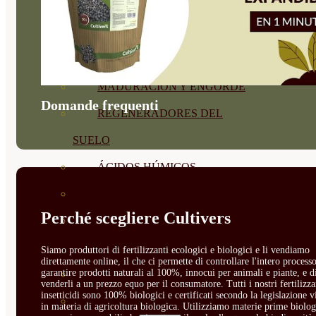
CORRECTORES DE
CARENCIAS
ENRAIZANTES
MADURACIÓN Y ENGORDE
Domande frequenti
REGENERADORES DEL
SUELO
ÁCIDOS HÚMICOS
MATERIAS PRIMAS
Perché scegliere Cultivers
PROTECCIÓN CULTIVOS Y
PLANTAS
Siamo produttori di fertilizzanti ecologici e biologici e li vendiamo
direttamente online, il che ci permette di controllare l'intero processo
garantire prodotti naturali al 100%, innocui per animali e piante, e d
PLANTAS INTERIOR
venderli a un prezzo equo per il consumatore. Tutti i nostri fertilizza
insetticidi sono 100% biologici e certificati secondo la legislazione v
GROWPUNCH
in materia di agricoltura biologica. Utilizziamo materie prime biolog