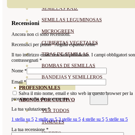
SEMILLAS RAÍZ
SEMILLAS LEGUMINOSAS
Recensioni
MICROGREEN
Ancora non ci sono recensioni.
CUBIERTAS VEGETALES
Recensisci per primo “Argilla espansa Arlite”
TIRAS DE SEMILLAS
Il tuo indirizzo email non sarà pubblicato.
I campi obbligatori so
contrassegnati
*
BOMBAS DE SEMILLAS
Nome
*
BANDEJAS Y SEMILLEROS
Email
*
PROFESIONALES
Salva il mio nome, email e sito web in questo browser per la
prossima volta che commento.
ABONOS POR CULTIVO
La tua valutazione
*
VER TODOS
1 stella su 5
2 stelle su 5
3 stelle su 5
4 stelle su 5
5 stelle su 5
TOMATES
La tua recensione
*
HUERTO