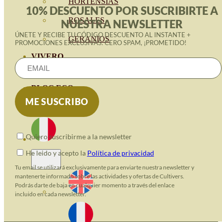
HORTENSIAS
10% DESCUENTO POR SUSCRIBIRTE A
ROSALES
NUESTRA NEWSLETTER
ÚNETE Y RECIBE TU CÓDIGO DESCUENTO AL INSTANTE +
GERANIOS
PROMOCIONES EXCLUSIVAS. CERO SPAM, ¡PROMETIDO!
VIVERO
RECURSOS
BLOG ECO
CONTATTO
Quiero suscribirme a la newsletter
He leido y acepto la
Política de privacidad
Tu email se utilizará exclusivamente para enviarte nuestra newsletter y
mantenerte informado sobre las actividades y ofertas de Cultivers.
Podrás darte de baja en cualquier momento a través del enlace
incluido en cada newsletter.