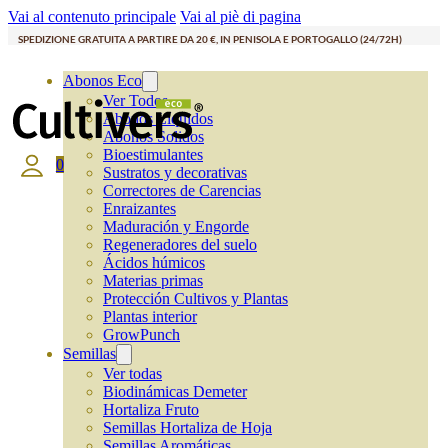
Vai al contenuto principale
Vai al piè di pagina
SPEDIZIONE GRATUITA A PARTIRE DA 20 €, IN PENISOLA E PORTOGALLO (24/72H)
Abonos Eco
Ver Todos
Abonos Líquidos
Abonos Solidos
Bioestimulantes
0
Sustratos y decorativas
Correctores de Carencias
Enraizantes
Maduración y Engorde
Regeneradores del suelo
Ácidos húmicos
Materias primas
Protección Cultivos y Plantas
Plantas interior
GrowPunch
Semillas
Ver todas
Biodinámicas Demeter
Hortaliza Fruto
Semillas Hortaliza de Hoja
Semillas Aromáticas