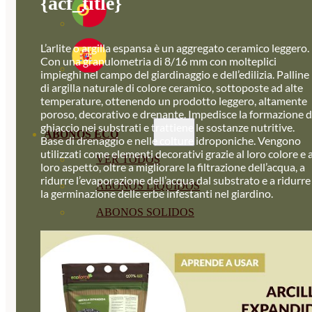
{acf_title}
L’arlite o argilla espansa è un aggregato ceramico leggero.
Con una granulometria di 8/16 mm con molteplici
impieghi nel campo del giardinaggio e dell’edilizia. Palline
di argilla naturale di colore ceramico, sottoposte ad alte
temperature, ottenendo un prodotto leggero, altamente
poroso, decorativo e drenante. Impedisce la formazione d
ghiaccio nei substrati e trattiene le sostanze nutritive.
ABONOS ECO
Base di drenaggio e nelle colture idroponiche. Vengono
utilizzati come elementi decorativi grazie al loro colore e a
VER TODOS
loro aspetto, oltre a migliorare la filtrazione dell’acqua, a
ridurre l’evaporazione dell’acqua dal substrato e a ridurre
ABONOS LÍQUIDOS
la germinazione delle erbe infestanti nel giardino.
ABONOS SOLIDOS
BIOESTIMULANTES
SUSTRATOS Y
DECORATIVAS