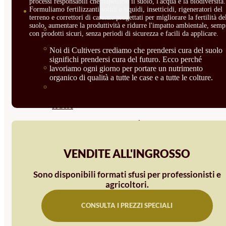
processi responsabili che rispettano il suolo, l'acqua e la biodiversità.
Formuliamo fertilizzanti solidi e liquidi, insetticidi, rigeneratori del
SEMILLAS
terreno e correttori di carenze progettati per migliorare la fertilità de
suolo, aumentare la produttività e ridurre l'impatto ambientale, semp
VER TODAS
con prodotti sicuri, senza periodi di sicurezza e facili da applicare.
BIODINÁMICAS DEMETER
Noi di Cultivers crediamo che prendersi cura del suolo
significhi prendersi cura del futuro. Ecco perché
HORTALIZA FRUTO
lavoriamo ogni giorno per portare un nutrimento
organico di qualità a tutte le case e a tutte le colture.
SEMILLAS HORTALIZA DE
HOJA
SEMILLAS AROMÁTICAS
SEMILLAS FLORES
VENDITE ALL'INGROSSO
SEMILLAS FLORES
Sono disponibili formati sfusi per professionisti e
COMESTIBLES
agricoltori.
SEMILLAS TRADICIONALES
CONSULTA I PREZZI SPECIALI
SEMILLAS BRASICAS