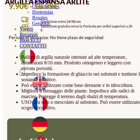
ARGILLA ESPANSA ARLITE
Orquideas
FASCIA
9.90
€
-
18.99
€
Ornamentales
Hortensias
DI
Rosales
Spedizione entro 24/48 ore
PREZZO:
Geranios
Spedizione gratuita verso la Penisola per ordini superiori a 20
Vivero
€
DA
Recursos
Periodo di sicurezza: No tiene plazo de seguridad
9.90€
Blog ECO
CONTATTO
A
Palline di argilla naturale ottenute ad alte temperature,
18.99€
dimensioni 8/16 mm. Prodotto omogeneo e leggero con
elevata porosità.
Impedisce la formazione di ghiaccio nei substrati e trattiene l
sostanze nutritive.
Può essere utilizzato come base drenante e in idrocoltura.
Migliora il drenaggio delle piante. Impedisce alle radici di
marcire. Protegge il terreno dagli sbalzi di temperatura.
USO: Da solo o mescolato al substrato. Può essere utilizzato
scopo decorativo.