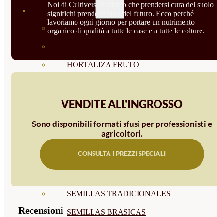
Noi di Cultivers crediamo che prendersi cura del suolo
SEMILLAS
significhi prendersi cura del futuro. Ecco perché
lavoriamo ogni giorno per portare un nutrimento
VER TODAS
organico di qualità a tutte le case e a tutte le colture.
BIODINÁMICAS DEMETER
HORTALIZA FRUTO
SEMILLAS HORTALIZA DE
HOJA
VENDITE ALL'INGROSSO
SEMILLAS AROMÁTICAS
Sono disponibili formati sfusi per professionisti e
agricoltori.
SEMILLAS FLORES
CONSULTA I PREZZI SPECIALI
SEMILLAS FLORES
COMESTIBLES
SEMILLAS TRADICIONALES
Recensioni
SEMILLAS BRASICAS