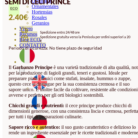
SEMI DI CECI PRINCE
Orquideas
Ornamentales
ECO
Hortensias
2.40
€
Rosales
Geranios
Vivero
Spedizione entro 24/48 ore
Recursos
Spedizione gratuita verso la Penisola per ordini superiori a 20
Blog ECO
€
CONTATTO
Periodo di sicurezza: No tiene plazo de seguridad
Il
Garbanzo Príncipe
è una varietà tradizionale di alta qualità, no
per la produzione di fagioli grandi, teneri e gustosi. Ideale per
preparare piatti classici come stufati, insalate, hummus o zuppe,
questo cece si distingue per la sua consistenza cremosa e il suo
sapore unico. È inoltre facile da coltivare, resistente alle condizioni
avverse e perfetto per gli orti biologici sostenibili.
Chicchi grandi e nutrienti:
il cece principe produce chicchi di
dimensioni generose, con una consistenza liscia e cremosa, perfett
per tutti i tipi di preparazioni culinarie.
Sapore ricco e autentico:
il suo gusto caratteristico e delizioso lo
rende un ingrediente essenziale per le ricette tradizionali e moderne