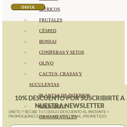
CÍTRICOS
FRUTALES
CÉSPED
BONSAI
CONÍFERAS Y SETOS
OLIVO
CACTUS, CRASAS Y
SUCULENTAS
PLANTAS DE INTERIOR
10% DESCUENTO POR SUSCRIBIRTE A
NUESTRA NEWSLETTER
ORQUIDEAS
ÚNETE Y RECIBE TU CÓDIGO DESCUENTO AL INSTANTE +
PROMOCIONES EXCLUSIVAS. CERO SPAM, ¡PROMETIDO!
ORNAMENTALES