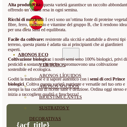
Alta produttività:
questa varietà garantisce un raccolto abbondant
offrendo un’ottima resa in ogni semina.
Ricchi di nutrienti:
I ceci sono un’ottima fonte di proteine vegetal
fibre, ferro, magnesio e vitamine del gruppo B, che li rendono idea
per una dieta sana ed equilibrata.
Facile da coltivare:
resistente alla siccità e adattabile a diversi tipi 
terreno, questa pianta è adatta sia ai principianti che ai giardinieri
esperti.
ABONOS ECO
Coltivazione biologica:
i nostri semi sono 100% biologici, privi di
pesticidi e sostanze chimiche, e promuovono una coltivazione
VER TODOS
sostenibile ed ecologica.
ABONOS LÍQUIDOS
Goditi la tradizione e il sapore autentico con i
semi di ceci Prince
biologici
. Coltiva questa varietà nutriente e versatile nel tuo orto e
ABONOS SOLIDOS
riempi la tua cucina di ricette sane e deliziose. Ordina oggi stesso e
inizia a raccogliere qualità e freschezza!
BIOESTIMULANTES
SUSTRATOS Y
DECORATIVAS
{acf_title}