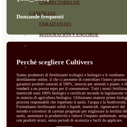
CORRECTORES DE
CARENCIAS
Domande frequenti
ENRAIZANTES
MADURACIÓN Y ENGORDE
REGENERADORES DEL
SUELO
Perché scegliere Cultivers
ÁCIDOS HÚMICOS
Siamo produttori di fertilizzanti ecologici e biologici e li vendiamo
MATERIAS PRIMAS
direttamente online, il che ci permette di controllare l'intero processo
garantire prodotti naturali al 100%, innocui per animali e piante, e d
PROTECCIÓN CULTIVOS Y
venderli a un prezzo equo per il consumatore. Tutti i nostri fertilizza
insetticidi sono 100% biologici e certificati secondo la legislazione v
in materia di agricoltura biologica. Utilizziamo materie prime biolog
PLANTAS
processi responsabili che rispettano il suolo, l'acqua e la biodiversità.
Formuliamo fertilizzanti solidi e liquidi, insetticidi, rigeneratori del
PLANTAS INTERIOR
terreno e correttori di carenze progettati per migliorare la fertilità de
suolo, aumentare la produttività e ridurre l'impatto ambientale, semp
con prodotti sicuri, senza periodi di sicurezza e facili da applicare.
GROWPUNCH