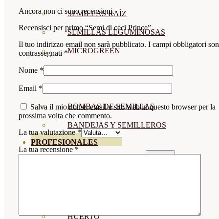
Ancora non ci sono recensioni.
SEMILLAS RAÍZ
Recensisci per primo “Semi di ceci Prince”
SEMILLAS LEGUMINOSAS
Il tuo indirizzo email non sarà pubblicato.
I campi obbligatori so
MICROGREEN
contrassegnati
*
CUBIERTAS VEGETALES
Nome
*
TIRAS DE SEMILLAS
Email
*
BOMBAS DE SEMILLAS
Salva il mio nome, email e sito web in questo browser per la
prossima volta che commento.
BANDEJAS Y SEMILLEROS
La tua valutazione
*
PROFESIONALES
La tua recensione
*
ABONOS POR CULTIVO
VER TODOS
TOMATES
HUERTO