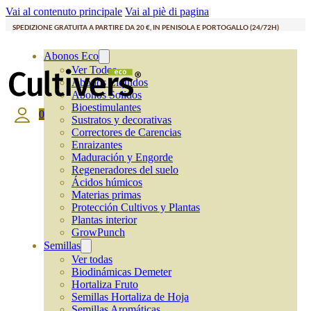
Vai al contenuto principale
Vai al piè di pagina
SPEDIZIONE GRATUITA A PARTIRE DA 20 €, IN PENISOLA E PORTOGALLO (24/72H)
Abonos Eco
Ver Todos
Abonos Líquidos
Abonos Solidos
Bioestimulantes
0
Sustratos y decorativas
Correctores de Carencias
Enraizantes
Maduración y Engorde
Regeneradores del suelo
Ácidos húmicos
Materias primas
Protección Cultivos y Plantas
Plantas interior
GrowPunch
Semillas
Ver todas
Biodinámicas Demeter
Hortaliza Fruto
Semillas Hortaliza de Hoja
Semillas Aromáticas