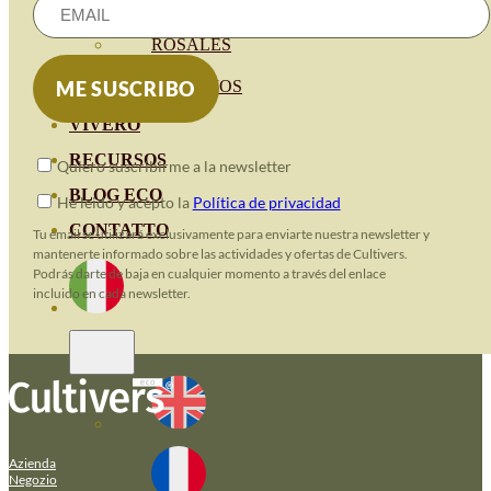
HORTENSIAS
ROSALES
GERANIOS
VIVERO
RECURSOS
Quiero suscribirme a la newsletter
BLOG ECO
He leido y acepto la
Política de privacidad
CONTATTO
Tu email se utilizará exclusivamente para enviarte nuestra newsletter y
mantenerte informado sobre las actividades y ofertas de Cultivers.
Podrás darte de baja en cualquier momento a través del enlace
incluido en cada newsletter.
Azienda
Negozio