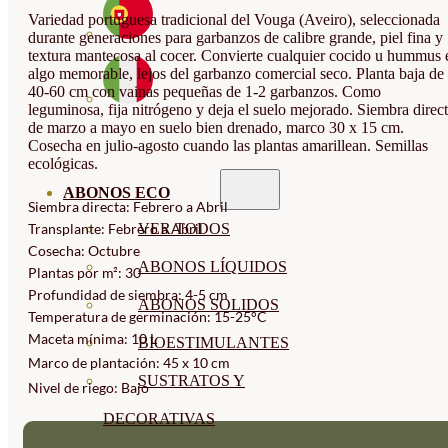
Variedad portuguesa tradicional del Vouga (Aveiro), seleccionada
durante generaciones para garbanzos de calibre grande, piel fina y
textura mantecosa al cocer. Convierte cualquier cocido u hummus 
algo memorable, lejos del garbanzo comercial seco. Planta baja de
40-60 cm con vainas pequeñas de 1-2 garbanzos. Como
leguminosa, fija nitrógeno y deja el suelo mejorado. Siembra direc
de marzo a mayo en suelo bien drenado, marco 30 x 15 cm.
Cosecha en julio-agosto cuando las plantas amarillean. Semillas
ecológicas.
ABONOS ECO
Siembra directa: Febrero a Abril
VER TODOS
Transplante: Febrero a Abril
Cosecha: Octubre
ABONOS LÍQUIDOS
Plantas por m²: 30
Profundidad de siembra: 4-5 cm
ABONOS SOLIDOS
Temperatura de germinación: 15-25°C
Maceta mínima: 10 L
BIOESTIMULANTES
Marco de plantación: 45 x 10 cm
SUSTRATOS Y
Nivel de riego: Bajo
DECORATIVAS