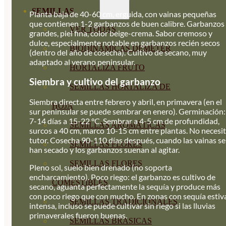
SEMILLAS
Planta baja de 40-60 cm, erguida, con vainas pequeñas
que contienen 1-2 garbanzos de buen calibre. Garbanzos
VER TODAS
grandes, piel fina, color beige-crema. Sabor cremoso y
dulce, especialmente notable en garbanzos recién secos
BIODINÁMICAS DEMETER
(dentro del año de cosecha). Cultivo de secano, muy
adaptado al verano peninsular.
HORTALIZA FRUTO
Siembra y cultivo del garbanzo
SEMILLAS HORTALIZA DE
Siembra directa entre febrero y abril, en primavera (en el
HOJA
sur peninsular se puede sembrar en enero). Germinación:
7-14 días a 15-22 °C. Sembrar a 4-5 cm de profundidad,
SEMILLAS AROMÁTICAS
surcos a 40 cm, marco 10-15 cm entre plantas. No necesi
tutor. Cosecha 90-110 días después, cuando las vainas se
SEMILLAS FLORES
han secado y los garbanzos suenan al agitar.
SEMILLAS FLORES
Pleno sol, suelo bien drenado (no soporta
encharcamiento). Poco riego: el garbanzo es cultivo de
COMESTIBLES
secano, aguanta perfectamente la sequía y produce más
con poco riego que con mucho. En zonas con sequía estiv
SEMILLAS TRADICIONALES
intensa, incluso se puede cultivar sin riego si las lluvias
primaverales fueron buenas.
SEMILLAS BRASICAS