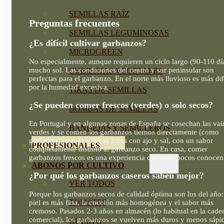
SEMILLAS RAÍZ
Preguntas frecuentes
SEMILLAS LEGUMINOSAS
¿Es difícil cultivar garbanzos?
MICROGREEN
No especialmente, aunque requieren un ciclo largo (90-110 dí
mucho sol. Las condiciones del centro y sur peninsular son
CUBIERTAS VEGETALES
perfectas para el garbanzo. En el norte más lluvioso es más dif
por la humedad excesiva.
TIRAS DE SEMILLAS
¿Se pueden comer frescos (verdes) o solo secos?
BOMBAS DE SEMILLAS
En Portugal y en algunas zonas de España se cosechan las vai
BANDEJAS Y SEMILLEROS
verdes y se comen los garbanzos tiernos directamente (como
guisantes): son exquisitos fritos con ajo y sal, con un sabor
PROFESIONALES
completamente distinto al garbanzo seco. En casa, comer
garbanzos frescos es una experiencia que muy pocos conocen
ABONOS POR CULTIVO
¿Por qué los garbanzos caseros saben mejor?
VER TODOS
Porque los garbanzos secos de calidad óptima son los del año:
TOMATES
piel es más fina, la cocción más homogénea y el sabor más
cremoso. Pasados 2-3 años en almacén (lo habitual en la cade
comercial), los garbanzos se vuelven más duros y menos sápi
HUERTO