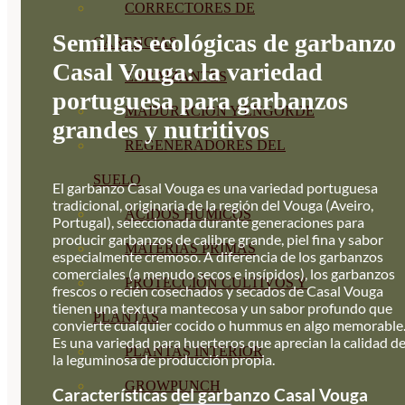
CORRECTORES DE
Semillas ecológicas de garbanzo
CARENCIAS
Casal Vouga: la variedad
ENRAIZANTES
portuguesa para garbanzos
MADURACIÓN Y ENGORDE
grandes y nutritivos
REGENERADORES DEL
SUELO
El garbanzo Casal Vouga es una variedad portuguesa
tradicional, originaria de la región del Vouga (Aveiro,
ÁCIDOS HÚMICOS
Portugal), seleccionada durante generaciones para
producir garbanzos de calibre grande, piel fina y sabor
MATERIAS PRIMAS
especialmente cremoso. A diferencia de los garbanzos
comerciales (a menudo secos e insípidos), los garbanzos
PROTECCIÓN CULTIVOS Y
frescos o recién cosechados y secados de Casal Vouga
tienen una textura mantecosa y un sabor profundo que
PLANTAS
convierte cualquier cocido o hummus en algo memorable
Es una variedad para huerteros que aprecian la calidad d
PLANTAS INTERIOR
la leguminosa de producción propia.
GROWPUNCH
Características del garbanzo Casal Vouga