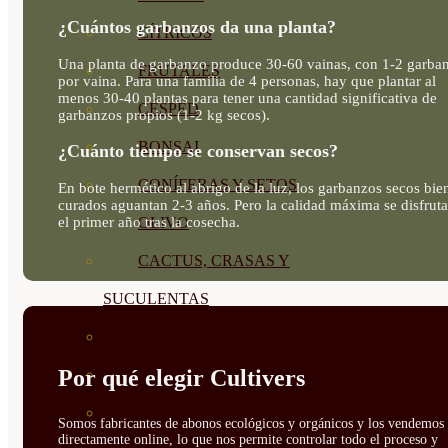
¿Cuántos garbanzos da una planta?
CÍTRICOS
Una planta de garbanzo produce 30-60 vainas, con 1-2 garba
FRUTALES
por vaina. Para una familia de 4 personas, hay que plantar al
menos 30-40 plantas para tener una cantidad significativa de
CÉSPED
garbanzos propios (1-2 kg secos).
BONSAI
¿Cuánto tiempo se conservan secos?
CONÍFERAS Y SETOS
En bote hermético al abrigo de la luz, los garbanzos secos bie
curados aguantan 2-3 años. Pero la calidad máxima se disfruta
el primer año tras la cosecha.
OLIVO
CACTUS, CRASAS Y
SUCULENTAS
PLANTAS DE INTERIOR
Por qué elegir Cultivers
ORQUIDEAS
ORNAMENTALES
Somos fabricantes de abonos ecológicos y orgánicos y los vendemos
directamente online, lo que nos permite controlar todo el proceso y