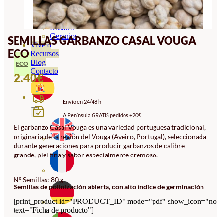
Orquideas
Ornamentales
Hortensias
Rosales
Geranios
SEMILLAS GARBANZO CASAL VOUGA
Vivero
ECO
Recursos
Blog
ECO
Contacto
2.40
€
Envío en 24/48 h
A Península GRATIS pedidos +20€
El garbanzo Casal Vouga es una variedad portuguesa tradicional,
originaria de la región del Vouga (Aveiro, Portugal), seleccionada
durante generaciones para producir garbanzos de calibre
grande, piel fina y sabor especialmente cremoso.
Nº Semillas: 80 g
Semillas de polinización abierta, con alto índice de germinación
[print_product id="PRODUCT_ID" mode="pdf" show_icon="no
text="Ficha de producto"]