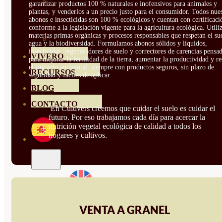
HORTENSIAS
garantizar productos 100 % naturales e inofensivos para animales y
plantas, y venderlos a un precio justo para el consumidor. Todos nue
abonos e insecticidas son 100 % ecológicos y cuentan con certificaci
ROSALES
conforme a la legislación vigente para la agricultura ecológica. Util
materias primas orgánicas y procesos responsables que respetan el sue
GERANIOS
agua y la biodiversidad. Formulamos abonos sólidos y líquidos,
insecticidas, regeneradores de suelo y correctores de carencias pensa
VIVERO
para mejorar la fertilidad de la tierra, aumentar la productividad y r
el impacto ambiental, siempre con productos seguros, sin plazo de
RECURSOS
seguridad y fáciles de aplicar.
BLOG
CONTACTO
En Cultivers creemos que cuidar el suelo es cuidar el
futuro. Por eso trabajamos cada día para acercar la
nutrición vegetal ecológica de calidad a todos los
hogares y cultivos.
VENTA A GRANEL