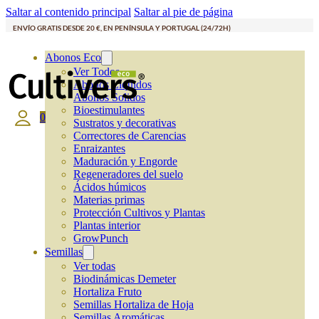
Saltar al contenido principal
Saltar al pie de página
ENVÍO GRATIS DESDE 20 €, EN PENÍNSULA Y PORTUGAL (24/72H)
Abonos Eco
Ver Todos
Abonos Líquidos
Abonos Solidos
Bioestimulantes
0
Sustratos y decorativas
Correctores de Carencias
Enraizantes
Maduración y Engorde
Regeneradores del suelo
Ácidos húmicos
Materias primas
Protección Cultivos y Plantas
Plantas interior
GrowPunch
Semillas
Ver todas
Biodinámicas Demeter
Hortaliza Fruto
Semillas Hortaliza de Hoja
Semillas Aromáticas