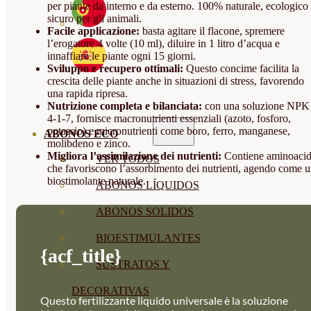
per piante da interno e da esterno. 100% naturale, ecologico
sicuro per gli animali.
Facile applicazione:
basta agitare il flacone, spremere
l’erogatore 4 volte (10 ml), diluire in 1 litro d’acqua e
innaffiare le piante ogni 15 giorni.
Sviluppo e recupero ottimali:
Questo concime facilita la
crescita delle piante anche in situazioni di stress, favorendo
una rapida ripresa.
Nutrizione completa e bilanciata:
con una soluzione NPK
4-1-7, fornisce macronutrienti essenziali (azoto, fosforo,
potassio) e micronutrienti come boro, ferro, manganese,
ABONOS ECO
molibdeno e zinco.
Migliora l’assimilazione dei nutrienti:
Contiene aminoacid
VER TODOS
che favoriscono l’assorbimento dei nutrienti, agendo come 
biostimolante naturale.
ABONOS LÍQUIDOS
ABONOS SOLIDOS
BIOESTIMULANTES
{acf_title}
SUSTRATOS Y
DECORATIVAS
Questo fertilizzante liquido universale è la soluzione