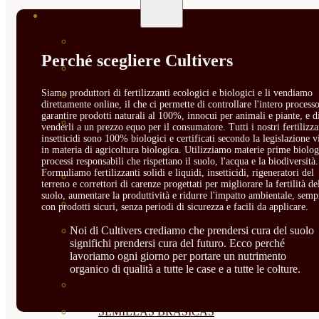
SEMILLAS
VER TODAS
Perché scegliere Cultivers
BIODINÁMICAS DEMETER
Siamo produttori di fertilizzanti ecologici e biologici e li vendiamo
HORTALIZA FRUTO
direttamente online, il che ci permette di controllare l'intero processo
garantire prodotti naturali al 100%, innocui per animali e piante, e d
SEMILLAS HORTALIZA DE
venderli a un prezzo equo per il consumatore. Tutti i nostri fertilizza
insetticidi sono 100% biologici e certificati secondo la legislazione v
HOJA
in materia di agricoltura biologica. Utilizziamo materie prime biolog
processi responsabili che rispettano il suolo, l'acqua e la biodiversità.
Formuliamo fertilizzanti solidi e liquidi, insetticidi, rigeneratori del
SEMILLAS AROMÁTICAS
terreno e correttori di carenze progettati per migliorare la fertilità de
suolo, aumentare la produttività e ridurre l'impatto ambientale, semp
SEMILLAS FLORES
con prodotti sicuri, senza periodi di sicurezza e facili da applicare.
SEMILLAS FLORES
Noi di Cultivers crediamo che prendersi cura del suolo
significhi prendersi cura del futuro. Ecco perché
lavoriamo ogni giorno per portare un nutrimento
COMESTIBLES
organico di qualità a tutte le case e a tutte le colture.
SEMILLAS TRADICIONALES
SEMILLAS BRASICAS