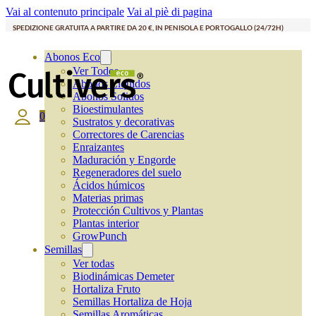
Vai al contenuto principale
Vai al piè di pagina
SPEDIZIONE GRATUITA A PARTIRE DA 20 €, IN PENISOLA E PORTOGALLO (24/72H)
Abonos Eco
Ver Todos
Abonos Líquidos
Abonos Solidos
Bioestimulantes
0
Sustratos y decorativas
Correctores de Carencias
Enraizantes
Maduración y Engorde
Regeneradores del suelo
Ácidos húmicos
Materias primas
Protección Cultivos y Plantas
Plantas interior
GrowPunch
Semillas
Ver todas
Biodinámicas Demeter
Hortaliza Fruto
Semillas Hortaliza de Hoja
Semillas Aromáticas