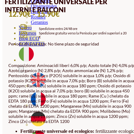
FERTILIZZANTE UNIVERSALE PER
Orquideas
Ornamentales
INTERNI E BALCONI
Hortensias
FASCIA
12.90
€
-
15.90
€
Rosales
DI
Geranios
Vivero
Spedizione entro 24/48 ore
PREZZO:
Recursos
Spedizione gratuita verso la Penisola per ordini superiori a 20
€
DA
Blog ECO
Periodo di sicurezza: No tiene plazo de seguridad
CONTATTO
12.90€
A
15.90€
Composizione: Aminoacidi liberi 6,0% p/p; Azoto totale (N) 4,0% p/p
Azoto organico (N) 2,8% p/p; Azoto ammoniacale (N) 1,2% p/p;
Pentossido di fosforo (P2O5) solubile in acqua 1,0% p/p; Ossido di
potassio (K2O) solubile in acqua 7,0% p/p; Boro (B) solubile in acqua
450 ppm; Rame (Cu) solubile in acqua 180 ppm; Ossido di potassio
(K2O) solubile in acqua al 7,0% p/p; boro (B) solubile in acqua 450
ppm; rame (Cu) solubile in acqua 180 ppm; Rame (Cu ) chelato da
EDTA 180 ppm; Ferro (Fe) solubile in acqua 1200 ppm; Ferro (Fe)
chelato da EDTA 1200 ppm; Manganese (Mn) solubile in acqua 900
ppm; Manganese (Mn) chelato da EDTA 900 ppm; Molibdeno (Mo)
solubile in acqua 15 ppm; Zinco (Zn) solubile in acqua 1200 ppm;
Zinco (Zn) chelato da EDTA 1200
Fertilizzante universale ed ecologico:
fertilizzante ecologi