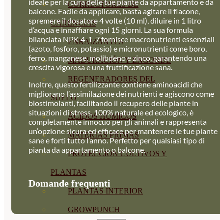
ideale per la cura delle tue piante da appartamento e da
CORRECTORES DE
balcone. Facile da applicare, basta agitare il flacone,
spremere il dosatore 4 volte (10 ml), diluire in 1 litro
CARENCIAS
d’acqua e innaffiare ogni 15 giorni. La sua formula
bilanciata NPK 4-1-7 fornisce macronutrienti essenziali
ENRAIZANTES
(azoto, fosforo, potassio) e micronutrienti come boro,
ferro, manganese, molibdeno e zinco, garantendo una
MADURACIÓN Y ENGORDE
crescita vigorosa e una fruttificazione sana.
REGENERADORES DEL
Inoltre, questo fertilizzante contiene aminoacidi che
migliorano l’assimilazione dei nutrienti e agiscono come
SUELO
biostimolanti, facilitando il recupero delle piante in
situazioni di stress. 100% naturale ed ecologico, è
ÁCIDOS HÚMICOS
completamente innocuo per gli animali e rappresenta
un’opzione sicura ed efficace per mantenere le tue piante
MATERIAS PRIMAS
sane e forti tutto l’anno. Perfetto per qualsiasi tipo di
pianta da appartamento o balcone.
PROTECCIÓN CULTIVOS Y
PLANTAS
Domande frequenti
PLANTAS INTERIOR
GROWPUNCH