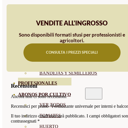
SEMILLAS RAÍZ
SEMILLAS LEGUMINOSAS
VENDITE ALL'INGROSSO
MICROGREEN
Sono disponibili formati sfusi per professionisti e
agricoltori.
CUBIERTAS VEGETALES
TIRAS DE SEMILLAS
CONSULTA I PREZZI SPECIALI
BOMBAS DE SEMILLAS
BANDEJAS Y SEMILLEROS
PROFESIONALES
Recensioni
ABONOS POR CULTIVO
Ancora non ci sono recensioni.
VER TODOS
Recensisci per primo “Fertilizzante universale per interni e balco
TOMATES
Il tuo indirizzo email non sarà pubblicato.
I campi obbligatori so
contrassegnati
*
HUERTO