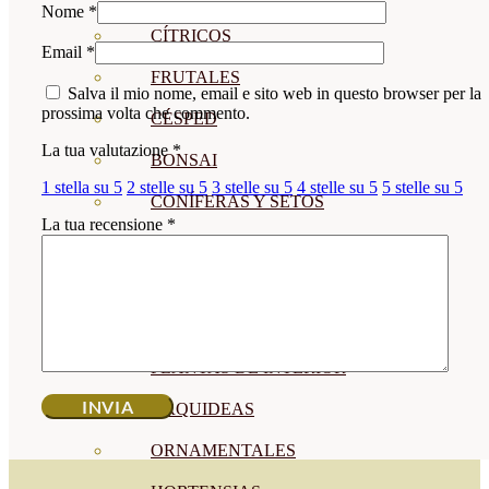
Nome
*
CÍTRICOS
Email
*
FRUTALES
Salva il mio nome, email e sito web in questo browser per la
prossima volta che commento.
CÉSPED
La tua valutazione
*
BONSAI
1 stella su 5
2 stelle su 5
3 stelle su 5
4 stelle su 5
5 stelle su 5
CONÍFERAS Y SETOS
La tua recensione
*
OLIVO
CACTUS, CRASAS Y
SUCULENTAS
PLANTAS DE INTERIOR
ORQUIDEAS
ORNAMENTALES