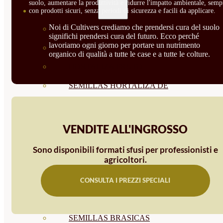
suolo, aumentare la produttività e ridurre l'impatto ambientale, semp
SEMILLAS
con prodotti sicuri, senza periodi di sicurezza e facili da applicare.
Noi di Cultivers crediamo che prendersi cura del suolo
VER TODAS
significhi prendersi cura del futuro. Ecco perché
lavoriamo ogni giorno per portare un nutrimento
BIODINÁMICAS DEMETER
organico di qualità a tutte le case e a tutte le colture.
HORTALIZA FRUTO
SEMILLAS HORTALIZA DE
HOJA
SEMILLAS AROMÁTICAS
VENDITE ALL'INGROSSO
SEMILLAS FLORES
Sono disponibili formati sfusi per professionisti e
agricoltori.
SEMILLAS FLORES
COMESTIBLES
CONSULTA I PREZZI SPECIALI
SEMILLAS TRADICIONALES
SEMILLAS BRASICAS