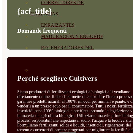
CORRECTORES DE
{acf_title}
CARENCIAS
ENRAIZANTES
Domande frequenti
MADURACIÓN Y ENGORDE
REGENERADORES DEL
SUELO
ÁCIDOS HÚMICOS
Perché scegliere Cultivers
MATERIAS PRIMAS
Siamo produttori di fertilizzanti ecologici e biologici e li vendiamo
PROTECCIÓN CULTIVOS Y
direttamente online, il che ci permette di controllare l'intero processo
garantire prodotti naturali al 100%, innocui per animali e piante, e d
PLANTAS
venderli a un prezzo equo per il consumatore. Tutti i nostri fertilizza
insetticidi sono 100% biologici e certificati secondo la legislazione v
PLANTAS INTERIOR
in materia di agricoltura biologica. Utilizziamo materie prime biolog
processi responsabili che rispettano il suolo, l'acqua e la biodiversità.
Formuliamo fertilizzanti solidi e liquidi, insetticidi, rigeneratori del
GROWPUNCH
terreno e correttori di carenze progettati per migliorare la fertilità de