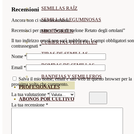
SEMILLAS RAÍZ
Recensioni
SEMILLAS LEGUMINOSAS
Ancora non ci sono recensioni.
Recensisci per primo “Semi di melone Retato degli ortolani”
MICROGREEN
Il tuo indirizzo email non sarà pubblicato.
I campi obbligatori so
CUBIERTAS VEGETALES
contrassegnati
*
TIRAS DE SEMILLAS
Nome
*
BOMBAS DE SEMILLAS
Email
*
BANDEJAS Y SEMILLEROS
Salva il mio nome, email e sito web in questo browser per la
prossima volta che commento.
PROFESIONALES
La tua valutazione
*
ABONOS POR CULTIVO
La tua recensione
*
VER TODOS
TOMATES
HUERTO