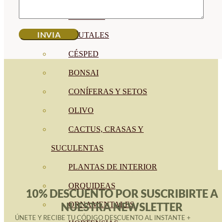
CÍTRICOS
FRUTALES
CÉSPED
BONSAI
CONÍFERAS Y SETOS
OLIVO
CACTUS, CRASAS Y
SUCULENTAS
PLANTAS DE INTERIOR
ORQUIDEAS
10% DESCUENTO POR SUSCRIBIRTE A
ORNAMENTALES
NUESTRA NEWSLETTER
ÚNETE Y RECIBE TU CÓDIGO DESCUENTO AL INSTANTE +