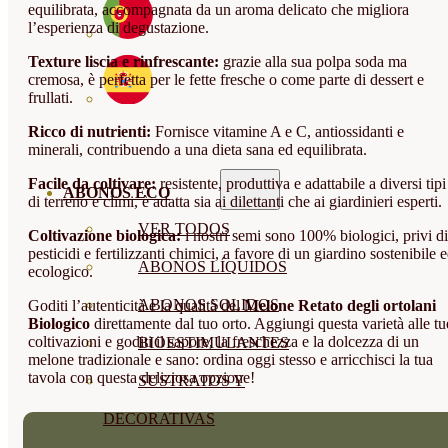
equilibrata, accompagnata da un aroma delicato che migliora
l’esperienza di degustazione.
Texture liscia e rinfrescante:
grazie alla sua polpa soda ma
cremosa, è perfetta per le fette fresche o come parte di dessert e
frullati.
Ricco di nutrienti:
Fornisce vitamine A e C, antiossidanti e
minerali, contribuendo a una dieta sana ed equilibrata.
Facile da coltivare:
resistente, produttiva e adattabile a diversi tipi
ABONOS ECO
di terreno e climi, è adatta sia ai dilettanti che ai giardinieri esperti.
VER TODOS
Coltivazione biologica:
i nostri semi sono 100% biologici, privi di
pesticidi e fertilizzanti chimici, a favore di un giardino sostenibile 
ABONOS LÍQUIDOS
ecologico.
ABONOS SOLIDOS
Goditi l’autenticità e la qualità del
Melone Retato degli ortolani
Biologico
direttamente dal tuo orto. Aggiungi questa varietà alle tu
coltivazioni e goditi il sapore, la freschezza e la dolcezza di un
BIOESTIMULANTES
melone tradizionale e sano: ordina oggi stesso e arricchisci la tua
tavola con questa deliziosa opzione!
SUSTRATOS Y
DECORATIVAS