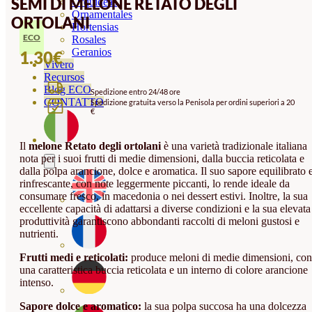
SEMI DI MELONE RETATO DEGLI
Orquideas
Ornamentales
ORTOLANI
Hortensias
ECO
Rosales
Geranios
1.30
€
Vivero
Recursos
Blog ECO
Spedizione entro 24/48 ore
CONTATTO
Spedizione gratuita verso la Penisola per ordini superiori a 20
€
Il
melone Retato degli ortolani
è una varietà tradizionale italiana
nota per i suoi frutti di medie dimensioni, dalla buccia reticolata e
dalla polpa arancione, dolce e aromatica. Il suo sapore equilibrato 
rinfrescante, con note leggermente piccanti, lo rende ideale da
consumare fresco, in macedonia o nei dessert estivi. Inoltre, la sua
eccellente capacità di adattarsi a diverse condizioni e la sua elevata
produttività garantiscono abbondanti raccolti di meloni gustosi e
nutrienti.
Frutti medi e reticolati:
produce meloni di medie dimensioni, con
una caratteristica buccia reticolata e un interno di colore arancione
intenso.
Sapore dolce e aromatico:
la sua polpa succosa ha una dolcezza