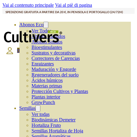
Vai al contenuto principale
Vai al piè di pagina
SPEDIZIONE GRATUITA A PARTIRE DA 20 €, IN PENISOLA E PORTOGALLO (24/72H)
Abonos Eco
Ver Todos
Abonos Líquidos
Abonos Solidos
Bioestimulantes
0
Sustratos y decorativas
Correctores de Carencias
Enraizantes
Maduración y Engorde
Regeneradores del suelo
Ácidos húmicos
Materias primas
Protección Cultivos y Plantas
Plantas interior
GrowPunch
Semillas
Ver todas
Biodinámicas Demeter
Hortaliza Fruto
Semillas Hortaliza de Hoja
Semillas Aromáticas