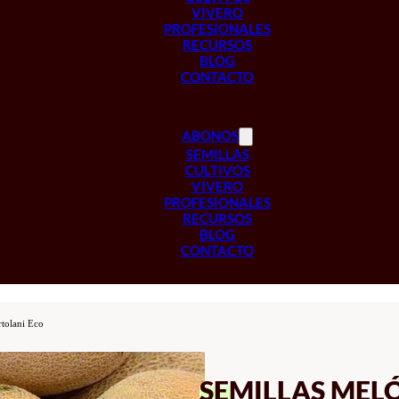
VIVERO
PROFESIONALES
RECURSOS
BLOG
CONTACTO
ABONOS
SEMILLAS
CULTIVOS
VIVERO
PROFESIONALES
RECURSOS
BLOG
CONTACTO
rtolani Eco
SEMILLAS MEL