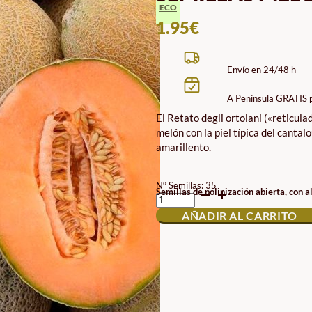
ECO
1.95
€
Envío en 24/48 h
A Península GRATIS 
El Retato degli ortolani («reticula
melón con la piel típica del canta
amarillento.
Nº Semillas: 35
SEMILLAS
Semillas de polinización abierta, con a
MELÓN
AÑADIR AL CARRITO
RETATO
DEGLI
ORTOLANI
ECO
CANTIDAD