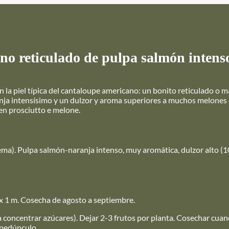
iano reticulado de pulpa salmón intens
on la piel típica del cantaloupe americano: un bonito reticulado o m
anja intensísimo y un dulzor y aroma superiores a muchos melones 
en prosciutto e melone.
rema). Pulpa salmón-naranja intenso, muy aromática, dulzor alto (1
 x 1 m. Cosecha de agosto a septiembre.
 concentrar azúcares). Dejar 2-3 frutos por planta. Cosechar cuand
 pedúnculo.