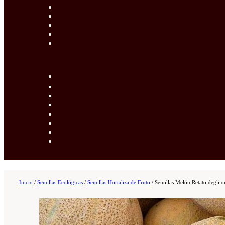
Inicio
/
Semillas Ecológicas
/
Semillas Hortaliza de Fruto
/
Semillas Melón Retato degli o