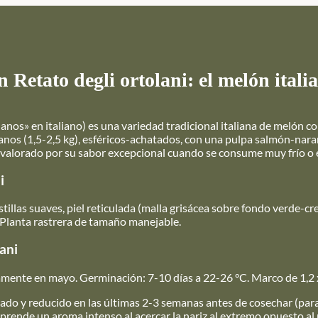
n Retato degli ortolani: el melón ital
elanos» en italiano) es una variedad tradicional italiana de melón c
anos (1,5-2,5 kg), esféricos-achatados, con una pulpa salmón-nar
, valorado por su sabor excepcional cuando se consume muy frío o 
i
stillas suaves, piel reticulada (malla grisácea sobre fondo verde-c
 Planta rastrera de tamaño manejable.
lani
tamente en mayo. Germinación: 7-10 días a 22-26 °C. Marco de 1,2
rado y reducido en las últimas 2-3 semanas antes de cosechar (para
rende un aroma intenso al acercar la nariz al extremo opuesto al