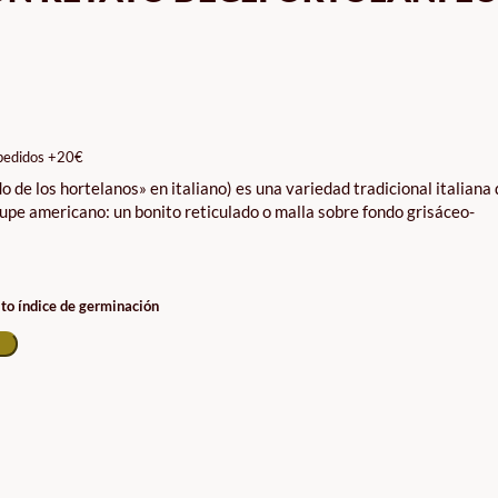
pedidos +20€
do de los hortelanos» en italiano) es una variedad tradicional italiana
loupe americano: un bonito reticulado o malla sobre fondo grisáceo-
lto índice de germinación