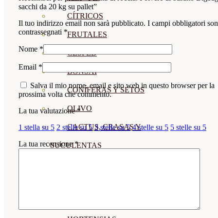
sacchi da 20 kg su pallet”
CÍTRICOS
Il tuo indirizzo email non sarà pubblicato.
I campi obbligatori so
contrassegnati
*
FRUTALES
Nome
*
CÉSPED
Email
*
BONSAI
Salva il mio nome, email e sito web in questo browser per la
CONÍFERAS Y SETOS
prossima volta che commento.
OLIVO
La tua valutazione
*
CACTUS, CRASAS Y
1 stella su 5
2 stelle su 5
3 stelle su 5
4 stelle su 5
5 stelle su 5
La tua recensione
*
SUCULENTAS
PLANTAS DE INTERIOR
ORQUIDEAS
ORNAMENTALES