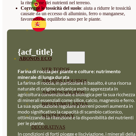
la ritenzione dei nutrienti nel terreno.
Corregge le tossicità del suolo
: aiuta a ridurre le tossicità
causate da un eccesso di alluminio, ferro o manganese,
favorendo un equilibrio sano per le piante.
{acf_title}
ABONOS ECO
VER TODOS
Farina di roccia per piante e colture: nutrimento
minerale di lunga durata
ABONOS LÍQUIDOS
La farina di roccia, in particolare il basalto, è una risorsa
naturale di origine vulcanica molto apprezzata in
ABONOS SOLIDOS
agricoltura convenzionale e biologica per la sua ricchezza
di minerali essenziali come silice, calcio, magnesio e ferro.
BIOESTIMULANTES
La sua applicazione regolare a terreni poveri aumenta in
modo significativo la capacità di scambio cationico,
SUSTRATOS Y
ottimizzando la ritenzione e la disponibilità dei nutrienti
per le piante.
DECORATIVAS
In condizioni di forti piogge e lisciviazione, i minerali della