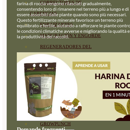
CORRECTORES DE
farina di roccia vengono rilasciati gradualmente,
consentendo loro di rimanere nel terreno più a lungo e di
CARENCIAS
essere assorbiti dalle piante quando sono più necessari.
Questo fertilizzante minerale favorisce un terreno più
ENRAIZANTES
equilibrato e fertile, aiutando a rafforzare le piante contr
le condizioni climatiche avverse e migliorando la qualità e
MADURACIÓN Y ENGORDE
la produttività dei raccolti.
REGENERADORES DEL
SUELO
ÁCIDOS HÚMICOS
MATERIAS PRIMAS
PROTECCIÓN CULTIVOS Y
PLANTAS
PLANTAS INTERIOR
GROWPUNCH
Domande frequenti