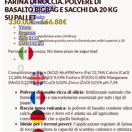
FARINA DI ROCCIA. POLVERE DI
Orquideas
Ornamentales
BASALTO BIGBAG E SACCHI DA 20 KG
Hortensias
SU PALLET
Rosales
FASCIA
330.00
€
-
666.88
€
Geranios
Vivero
DI
Recursos
Spedizione entro 24/48 ore
PREZZO:
Blog ECO
Spedizione gratuita verso la Penisola per ordini superiori a 20
CONTATTO
€
DA
Periodo di sicurezza: No tiene plazo de seguridad
330.00€
A
666.88€
Composizione: Silice (SiO2) 46,69%Ferro (Fe) 12,76% Calcio (CaO)
11,28% Magnesio (MgO) 9,54% Fosforo (P2O5) 0,38% Manganese
(MnO) 0,22% Rame (CuO) 0,02% Zinco (ZnO) 0,01% pH 7,34
Polvere di basalto ricca di silicio
: fertilizzante naturale che
fornisce silicio e microelementi essenziali per tutti i tipi di
piante.
Roccia ignea vulcanica
: la polvere di basalto contiene silice
calcio, magnesio e ferro ed è adatta sia all’agricoltura
convenzionale che a quella biologica.
Ideale per i terreni poveri
: l’applicazione regolare di farina
di roccia migliora la capacità di scambio cationico e ottimizz