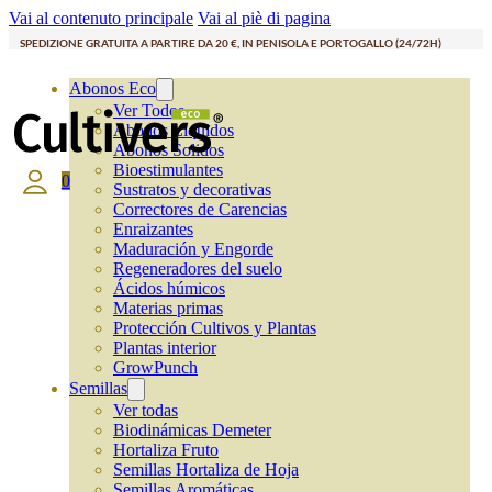
Vai al contenuto principale
Vai al piè di pagina
SPEDIZIONE GRATUITA A PARTIRE DA 20 €, IN PENISOLA E PORTOGALLO (24/72H)
Abonos Eco
Ver Todos
Abonos Líquidos
Abonos Solidos
Bioestimulantes
0
Sustratos y decorativas
Correctores de Carencias
Enraizantes
Maduración y Engorde
Regeneradores del suelo
Ácidos húmicos
Materias primas
Protección Cultivos y Plantas
Plantas interior
GrowPunch
Semillas
Ver todas
Biodinámicas Demeter
Hortaliza Fruto
Semillas Hortaliza de Hoja
Semillas Aromáticas