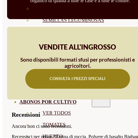
organico di qualità a tutte le case e a tutte le colture.
SEMILLAS RAÍZ
SEMILLAS LEGUMINOSAS
MICROGREEN
CUBIERTAS VEGETALES
VENDITE ALL'INGROSSO
TIRAS DE SEMILLAS
Sono disponibili formati sfusi per professionisti e
agricoltori.
BOMBAS DE SEMILLAS
BANDEJAS Y SEMILLEROS
CONSULTA I PREZZI SPECIALI
PROFESIONALES
ABONOS POR CULTIVO
VER TODOS
Recensioni
TOMATES
Ancora non ci sono recensioni.
HUERTO
Recensisci per primo “Farina di roccia. Polvere di basalto Bigbag