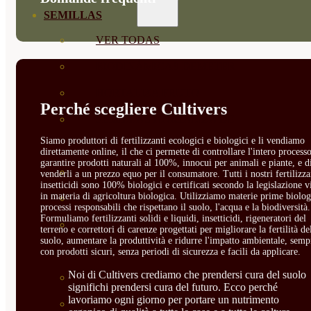
SEMILLAS
VER TODAS
BIODINÁMICAS DEMETER
HORTALIZA FRUTO
Perché scegliere Cultivers
SEMILLAS HORTALIZA DE
Siamo produttori di fertilizzanti ecologici e biologici e li vendiamo
HOJA
direttamente online, il che ci permette di controllare l'intero processo
garantire prodotti naturali al 100%, innocui per animali e piante, e d
SEMILLAS AROMÁTICAS
venderli a un prezzo equo per il consumatore. Tutti i nostri fertilizza
insetticidi sono 100% biologici e certificati secondo la legislazione v
in materia di agricoltura biologica. Utilizziamo materie prime biolog
SEMILLAS FLORES
processi responsabili che rispettano il suolo, l'acqua e la biodiversità.
Formuliamo fertilizzanti solidi e liquidi, insetticidi, rigeneratori del
SEMILLAS FLORES
terreno e correttori di carenze progettati per migliorare la fertilità de
suolo, aumentare la produttività e ridurre l'impatto ambientale, semp
COMESTIBLES
con prodotti sicuri, senza periodi di sicurezza e facili da applicare.
Noi di Cultivers crediamo che prendersi cura del suolo
SEMILLAS TRADICIONALES
significhi prendersi cura del futuro. Ecco perché
lavoriamo ogni giorno per portare un nutrimento
SEMILLAS BRASICAS