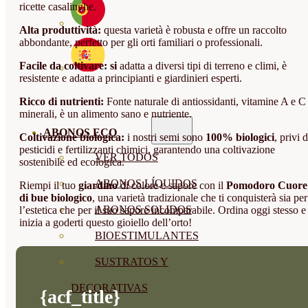
ricette casalinghe.
Alta produttività:
questa varietà è robusta e offre un raccolto
abbondante, perfetto per gli orti familiari o professionali.
Facile da coltivare: si
adatta a diversi tipi di terreno e climi, è
resistente e adatta a principianti e giardinieri esperti.
Ricco di nutrienti:
Fonte naturale di antiossidanti, vitamine A e C
minerali, è un alimento sano e nutriente.
ABONOS ECO
Coltivazione biologica:
i nostri semi sono
100% biologici
, privi d
pesticidi e fertilizzanti chimici, garantendo una coltivazione
VER TODOS
sostenibile ed ecologica.
ABONOS LÍQUIDOS
Riempi il tuo
giardino
di colore e sapore con il
Pomodoro Cuore
di bue biologico
, una varietà tradizionale che ti conquisterà sia per
ABONOS SOLIDOS
l’estetica che per il suo sapore incomparabile. Ordina oggi stesso e
inizia a goderti questo gioiello dell’orto!
BIOESTIMULANTES
SUSTRATOS Y
DECORATIVAS
{acf_title}