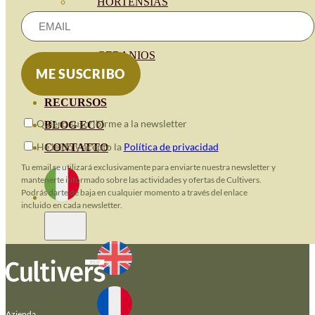
HORTENSIAS
ROSALES
GERANIOS
VIVERO
RECURSOS
Quiero suscribirme a la newsletter
BLOG ECO
He leido y acepto la
Política de privacidad
CONTATTO
Tu email se utilizará exclusivamente para enviarte nuestra newsletter y
mantenerte informado sobre las actividades y ofertas de Cultivers.
Podrás darte de baja en cualquier momento a través del enlace
incluido en cada newsletter.
Azienda