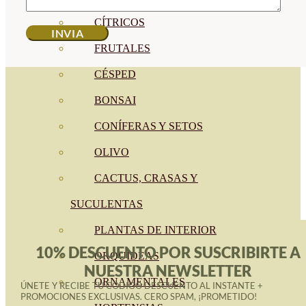
CÍTRICOS
FRUTALES
CÉSPED
BONSAI
CONÍFERAS Y SETOS
OLIVO
CACTUS, CRASAS Y
SUCULENTAS
PLANTAS DE INTERIOR
10% DESCUENTO POR SUSCRIBIRTE A
ORQUIDEAS
NUESTRA NEWSLETTER
ORNAMENTALES
ÚNETE Y RECIBE TU CÓDIGO DESCUENTO AL INSTANTE +
PROMOCIONES EXCLUSIVAS. CERO SPAM, ¡PROMETIDO!