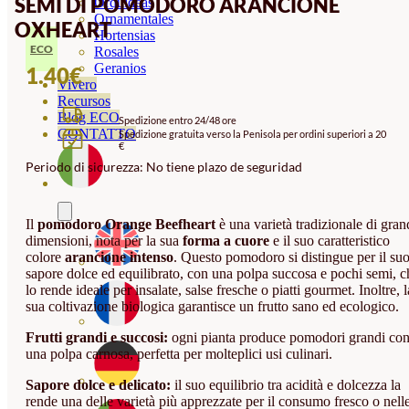
SEMI DI POMODORO ARANCIONE
Orquideas
Ornamentales
OXHEART
Hortensias
ECO
Rosales
Geranios
1.40
€
Vivero
Recursos
Blog ECO
Spedizione entro 24/48 ore
CONTATTO
Spedizione gratuita verso la Penisola per ordini superiori a 20
€
Periodo di sicurezza: No tiene plazo de seguridad
Il
pomodoro Orange Beefheart
è una varietà tradizionale di gran
dimensioni, nota per la sua
forma a cuore
e il suo caratteristico
colore
arancione intenso
. Questo pomodoro si distingue per il su
sapore dolce ed equilibrato, con una polpa succosa e pochi semi, c
lo rende ideale per insalate, salse fresche o piatti gourmet. Inoltre, l
sua coltivazione biologica garantisce un frutto sano ed ecologico.
Frutti grandi e succosi:
ogni pianta produce pomodori grandi co
una polpa carnosa, perfetta per molteplici usi culinari.
Sapore dolce e delicato:
il suo equilibrio tra acidità e dolcezza la
rende una delle varietà più apprezzate per il consumo fresco o nell