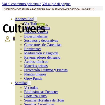
Vai al contenuto principale
Vai al piè di pagina
SPEDIZIONE GRATUITA A PARTIRE DA 20 €, IN PENISOLA E PORTOGALLO (24/72H)
Abonos Eco
Ver Todos
Abonos Líquidos
Abonos Solidos
Bioestimulantes
0
Sustratos y decorativas
Correctores de Carencias
Enraizantes
Maduración y Engorde
Regeneradores del suelo
Ácidos húmicos
Materias primas
Protección Cultivos y Plantas
Plantas interior
GrowPunch
Semillas
Ver todas
Biodinámicas Demeter
Hortaliza Fruto
Semillas Hortaliza de Hoja
Semillas Aromáticas