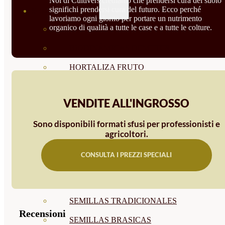
Noi di Cultivers crediamo che prendersi cura del suolo
significhi prendersi cura del futuro. Ecco perché
SEMILLAS
lavoriamo ogni giorno per portare un nutrimento
organico di qualità a tutte le case e a tutte le colture.
VER TODAS
BIODINÁMICAS DEMETER
HORTALIZA FRUTO
SEMILLAS HORTALIZA DE
VENDITE ALL'INGROSSO
HOJA
Sono disponibili formati sfusi per professionisti e
SEMILLAS AROMÁTICAS
agricoltori.
SEMILLAS FLORES
CONSULTA I PREZZI SPECIALI
SEMILLAS FLORES
COMESTIBLES
SEMILLAS TRADICIONALES
Recensioni
SEMILLAS BRASICAS