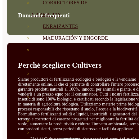
CORRECTORES DE
CARENCIAS
Domande frequenti
ENRAIZANTES
MADURACIÓN Y ENGORDE
REGENERADORES DEL
SUELO
Perché scegliere Cultivers
ÁCIDOS HÚMICOS
Siamo produttori di fertilizzanti ecologici e biologici e li vendiamo
direttamente online, il che ci permette di controllare l'intero processo
MATERIAS PRIMAS
garantire prodotti naturali al 100%, innocui per animali e piante, e d
venderli a un prezzo equo per il consumatore. Tutti i nostri fertilizza
PROTECCIÓN CULTIVOS Y
insetticidi sono 100% biologici e certificati secondo la legislazione v
in materia di agricoltura biologica. Utilizziamo materie prime biolog
PLANTAS
processi responsabili che rispettano il suolo, l'acqua e la biodiversità.
Formuliamo fertilizzanti solidi e liquidi, insetticidi, rigeneratori del
terreno e correttori di carenze progettati per migliorare la fertilità de
PLANTAS INTERIOR
suolo, aumentare la produttività e ridurre l'impatto ambientale, semp
con prodotti sicuri, senza periodi di sicurezza e facili da applicare.
GROWPUNCH