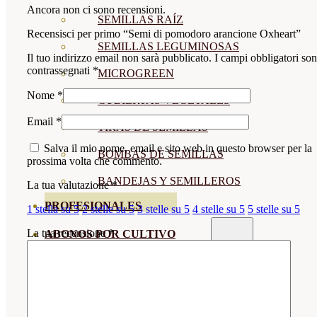
Ancora non ci sono recensioni.
SEMILLAS RAÍZ
Recensisci per primo “Semi di pomodoro arancione Oxheart”
SEMILLAS LEGUMINOSAS
Il tuo indirizzo email non sarà pubblicato.
I campi obbligatori so
contrassegnati
*
MICROGREEN
Nome
*
CUBIERTAS VEGETALES
Email
*
TIRAS DE SEMILLAS
Salva il mio nome, email e sito web in questo browser per la
BOMBAS DE SEMILLAS
prossima volta che commento.
BANDEJAS Y SEMILLEROS
La tua valutazione
*
PROFESIONALES
1 stella su 5
2 stelle su 5
3 stelle su 5
4 stelle su 5
5 stelle su 5
La tua recensione
*
ABONOS POR CULTIVO
VER TODOS
TOMATES
HUERTO