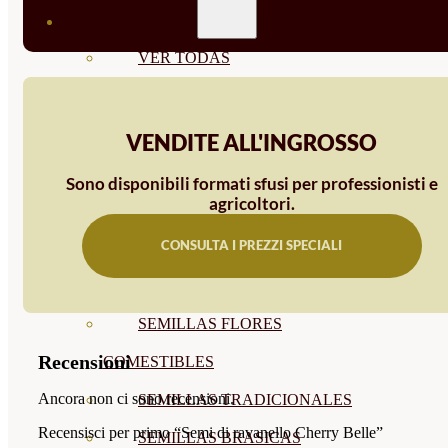
SEMILLAS
VER TODAS
BIODINÁMICAS DEMETER
HORTALIZA FRUTO
VENDITE ALL'INGROSSO
SEMILLAS HORTALIZA DE
Sono disponibili formati sfusi per professionisti e
agricoltori.
HOJA
CONSULTA I PREZZI SPECIALI
SEMILLAS AROMÁTICAS
SEMILLAS FLORES
SEMILLAS FLORES
Recensioni
COMESTIBLES
Ancora non ci sono recensioni.
SEMILLAS TRADICIONALES
Recensisci per primo “Semi di ravanello Cherry Belle”
SEMILLAS BRASICAS