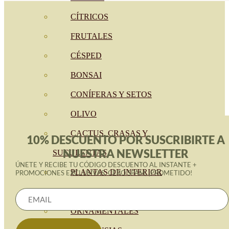
CÍTRICOS
FRUTALES
CÉSPED
BONSAI
CONÍFERAS Y SETOS
OLIVO
CACTUS, CRASAS Y
10% DESCUENTO POR SUSCRIBIRTE A
NUESTRA NEWSLETTER
SUCULENTAS
ÚNETE Y RECIBE TU CÓDIGO DESCUENTO AL INSTANTE +
PLANTAS DE INTERIOR
PROMOCIONES EXCLUSIVAS. CERO SPAM, ¡PROMETIDO!
ORQUIDEAS
ORNAMENTALES