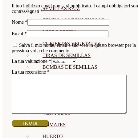
Il tuo indirizzo email non sarà pubblicato.
I campi obbligatori so
SEMILLAS RAÍZ
contrassegnati
*
SEMILLAS LEGUMINOSAS
Nome
*
MICROGREEN
Email
*
CUBIERTAS VEGETALES
Salva il mio nome, email e sito web in questo browser per la
prossima volta che commento.
TIRAS DE SEMILLAS
La tua valutazione
*
BOMBAS DE SEMILLAS
La tua recensione
*
BANDEJAS Y SEMILLEROS
PROFESIONALES
ABONOS POR CULTIVO
VER TODOS
TOMATES
HUERTO