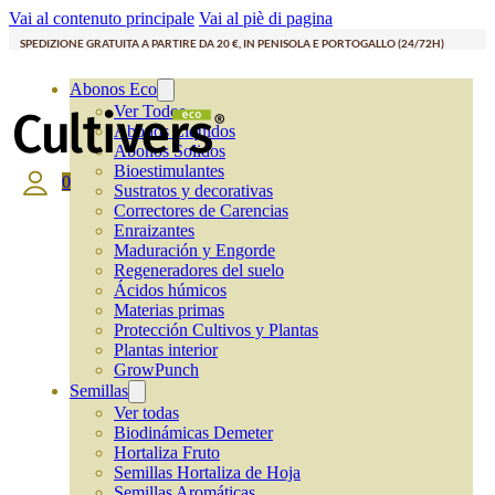
Vai al contenuto principale
Vai al piè di pagina
SPEDIZIONE GRATUITA A PARTIRE DA 20 €, IN PENISOLA E PORTOGALLO (24/72H)
Abonos Eco
Ver Todos
Abonos Líquidos
Abonos Solidos
Bioestimulantes
0
Sustratos y decorativas
Correctores de Carencias
Enraizantes
Maduración y Engorde
Regeneradores del suelo
Ácidos húmicos
Materias primas
Protección Cultivos y Plantas
Plantas interior
GrowPunch
Semillas
Ver todas
Biodinámicas Demeter
Hortaliza Fruto
Semillas Hortaliza de Hoja
Semillas Aromáticas