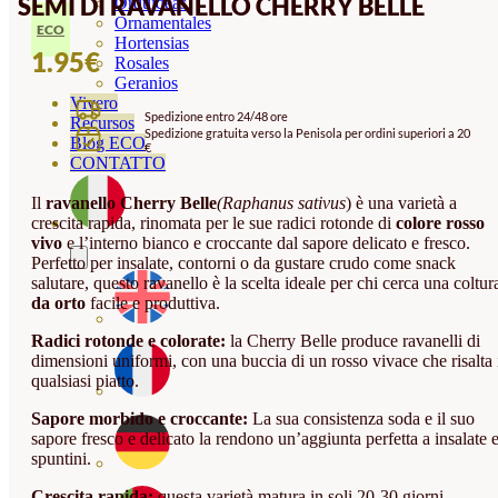
SEMI DI RAVANELLO CHERRY BELLE
Orquideas
Ornamentales
ECO
Hortensias
1.95
€
Rosales
Geranios
Vivero
Spedizione entro 24/48 ore
Recursos
Spedizione gratuita verso la Penisola per ordini superiori a 20
Blog ECO
€
CONTATTO
Il
ravanello Cherry Belle
(Raphanus sativus
) è una varietà a
crescita rapida, rinomata per le sue radici rotonde di
colore rosso
vivo
e l’interno bianco e croccante dal sapore delicato e fresco.
Perfetto per insalate, contorni o da gustare crudo come snack
salutare, questo ravanello è la scelta ideale per chi cerca una coltur
da orto
facile e produttiva.
Radici rotonde e colorate:
la Cherry Belle produce ravanelli di
dimensioni uniformi, con una buccia di un rosso vivace che risalta 
qualsiasi piatto.
Sapore morbido e croccante:
La sua consistenza soda e il suo
sapore fresco e delicato la rendono un’aggiunta perfetta a insalate 
spuntini.
Crescita rapida:
questa varietà matura in soli 20-30 giorni,