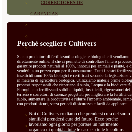
CORRECTORES DE
CARENCIAS
ENRAIZANTES
MADURACIÓN Y ENGORDE
Perché scegliere Cultivers
REGENERADORES DEL
Siamo produttori di fertilizzanti ecologici e biologici e li vendiamo
SUELO
direttamente online, il che ci permette di controllare l'intero processo
garantire prodotti naturali al 100%, innocui per animali e piante, e d
ÁCIDOS HÚMICOS
venderli a un prezzo equo per il consumatore. Tutti i nostri fertilizza
insetticidi sono 100% biologici e certificati secondo la legislazione v
in materia di agricoltura biologica. Utilizziamo materie prime biolog
MATERIAS PRIMAS
processi responsabili che rispettano il suolo, l'acqua e la biodiversità.
Formuliamo fertilizzanti solidi e liquidi, insetticidi, rigeneratori del
PROTECCIÓN CULTIVOS Y
terreno e correttori di carenze progettati per migliorare la fertilità de
suolo, aumentare la produttività e ridurre l'impatto ambientale, semp
PLANTAS
con prodotti sicuri, senza periodi di sicurezza e facili da applicare.
Noi di Cultivers crediamo che prendersi cura del suolo
PLANTAS INTERIOR
significhi prendersi cura del futuro. Ecco perché
lavoriamo ogni giorno per portare un nutrimento
GROWPUNCH
organico di qualità a tutte le case e a tutte le colture.