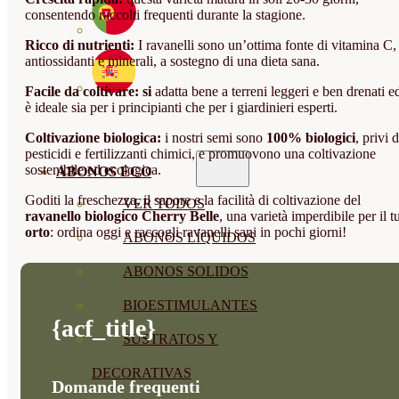
consentendo raccolti frequenti durante la stagione.
Ricco di nutrienti:
I ravanelli sono un’ottima fonte di vitamina C,
antiossidanti e minerali, a sostegno di una dieta sana.
Facile da coltivare: si
adatta bene a terreni leggeri e ben drenati e
è ideale sia per i principianti che per i giardinieri esperti.
Coltivazione biologica:
i nostri semi sono
100% biologici
, privi d
pesticidi e fertilizzanti chimici, e promuovono una coltivazione
sostenibile ed ecologica.
ABONOS ECO
Goditi la freschezza, il sapore e la facilità di coltivazione del
VER TODOS
ravanello biologico Cherry Belle
, una varietà imperdibile per il t
orto
: ordina oggi e raccogli ravanelli sani in pochi giorni!
ABONOS LÍQUIDOS
ABONOS SOLIDOS
BIOESTIMULANTES
{acf_title}
SUSTRATOS Y
DECORATIVAS
Domande frequenti