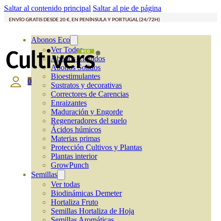
Saltar al contenido principal
Saltar al pie de página
ENVÍO GRATIS DESDE 20 €, EN PENÍNSULA Y PORTUGAL (24/72H)
Abonos Eco
Ver Todos
Abonos Líquidos
Abonos Solidos
Bioestimulantes
0
Sustratos y decorativas
Correctores de Carencias
Enraizantes
Maduración y Engorde
Regeneradores del suelo
Ácidos húmicos
Materias primas
Protección Cultivos y Plantas
Plantas interior
GrowPunch
Semillas
Ver todas
Biodinámicas Demeter
Hortaliza Fruto
Semillas Hortaliza de Hoja
Semillas Aromáticas