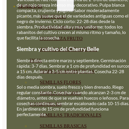
de un rojo cereza intenso muy decorativo. Pulpa blanca
SEMILLAS
compacta, crujiente y jugosa. Sabor moderadamente
picante, más suave que el de variedades antiguas como el
VER TODAS
negro de invierno. Ciclo corto: 22-28 días desde la
siembra. Productividad alta y muy uniforme: todos los
BIODINÁMICAS DEMETER
rabanitos del cultivo crecen al mismo ritmo y tamaño, lo
que facilita la cosecha.
HORTALIZA FRUTO
Siembra y cultivo del Cherry Belle
SEMILLAS HORTALIZA DE
Siembra directa entre marzo y septiembre. Germinación
HOJA
rápida: 3-7 días. Sembrar a 1 cm de profundidad en surco
a 15 cm. Aclarar a 3-5 cm entre plantas. Cosecha 22-28
SEMILLAS AROMÁTICAS
días después.
SEMILLAS FLORES
Sol o media sombra, suelo fresco y bien drenado. Riego
regular constante. Cosechar cuando alcanzan 2-3 cm de
SEMILLAS FLORES
diámetro, antes de que se vuelvan huecos o leñosos. Para
cosechas continuas, sembrar escalonado cada 10-15 días
COMESTIBLES
En jardinera de 15 cm de profundidad funciona
perfectamente.
SEMILLAS TRADICIONALES
SEMILLAS BRASICAS