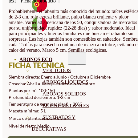
text="Ficha de producto"]
Probablemente el rabanito más conocido del mundo: raíces esféric
de 2-3 cm, rojo cereza brillante, pulpa blanca crujiente y picor
amable. Variedad americana de los 50, conquistadora de mercados
por su uniformidad, rapidez (22-28 días) y sabor moderado. Ideal
para principiantes y huertos familiares que buscan el rabanito sin
sorpresas. Las hojas también son comestibles en salteados. Sembra
cada 15 días para cosecha continua de marzo a octubre, evitando e
calor del verano. Marco 5 cm. Semillas ecológicas.
ABONOS ECO
FICHA TÉCNICA
VER TODOS
Siembra directa: Enero a Junio / Octubre a Diciembre
ABONOS LÍQUIDOS
Cosecha: Abril a Julio | Octubre a Noviembre
Plantas por m²: 100-150
ABONOS SOLIDOS
Profundidad de siembra: 1-2 cm
Temperatura de germinación: 8 – 20°C
BIOESTIMULANTES
Maceta mínima: 5 L
SUSTRATOS Y
Marco de plantación: 5 – 8 cm
Nivel de riego: Medio
DECORATIVAS