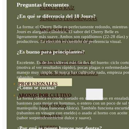
Preguntas frecuentes
SEMILLAS RAÍZ
¿En qué se diferencia del 18 Jours?
SEMILLAS LEGUMINOSAS
La forma: el Cherry Belle es perfectamente redondo, mientras 
MICROGREEN
Jours es alargado-cilíndrico. El sabor del Cherry Belle es
ligeramente más suave. Ambos son rapidísimos (22-28 días) 
CUBIERTAS VEGETALES
productivos. La elección es cuestión de preferencia visual.
¿Es bueno para principiantes?
TIRAS DE SEMILLAS
Excelente. Es de los cultivos más fáciles del huerto: ciclo cort
BOMBAS DE SEMILLAS
(motiva al ver resultados rápido), pocas plagas o enfermedade
manejo muy simple. Si nunca has cultivado nada, empieza po
BANDEJAS Y SEMILLEROS
rabanitos.
PROFESIONALES
¿Cómo se cocina?
ABONOS POR CULTIVO
La forma clásica es cruda: cortado en rodajas finas en ensalad
bastones para mojar en hummus, o entero con un poco de sal 
VER TODOS
mantequilla (tapa francesa clásica). También funciona encurti
(rabanitos en vinagre con eneldo) o asado al horno con aceite 
TOMATES
(sabor sorprendentemente dulce y suave).
HUERTO
¿Por qué se ponen huecos por dentro?