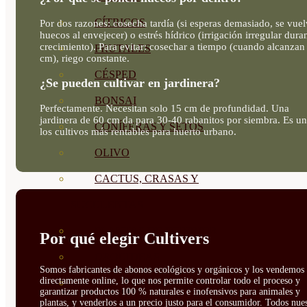
CÍTRICOS
Por dos razones: cosecha tardía (si esperas demasiado, se vue
huecos al envejecer) o estrés hídrico (irrigación irregular duran
crecimiento). Para evitar: cosechar a tiempo (cuando alcanzan
FRUTALES
cm), riego constante.
CÉSPED
¿Se pueden cultivar en jardinera?
BONSAI
Perfectamente. Necesitan solo 15 cm de profundidad. Una
jardinera de 60 cm da para 30-40 rabanitos por siembra. Es u
CONÍFERAS Y SETOS
los cultivos más rentables para huerto urbano.
OLIVO
CACTUS, CRASAS Y
SUCULENTAS
PLANTAS DE INTERIOR
Por qué elegir Cultivers
ORQUIDEAS
Somos fabricantes de abonos ecológicos y orgánicos y los vendemos
directamente online, lo que nos permite controlar todo el proceso y
ORNAMENTALES
garantizar productos 100 % naturales e inofensivos para animales y
plantas, y venderlos a un precio justo para el consumidor. Todos nue