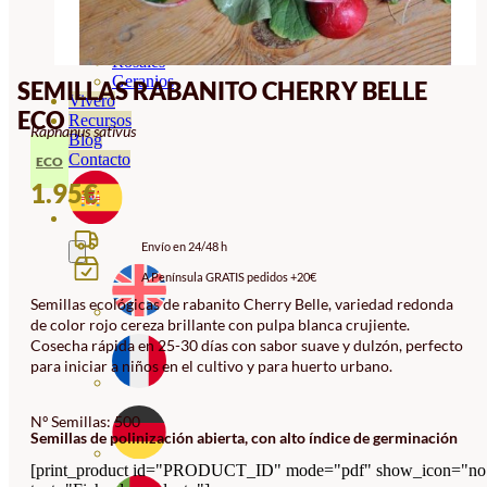
Orquideas
Ornamentales
Hortensias
Rosales
Geranios
SEMILLAS RABANITO CHERRY BELLE
Vivero
ECO
Recursos
Raphanus sativus
Blog
Contacto
ECO
1.95
€
Envío en 24/48 h
A Península GRATIS pedidos +20€
Semillas ecológicas de rabanito Cherry Belle, variedad redonda
de color rojo cereza brillante con pulpa blanca crujiente.
Cosecha rápida en 25-30 días con sabor suave y dulzón, perfecto
para iniciar a niños en el cultivo y para huerto urbano.
Nº Semillas: 500
Semillas de polinización abierta, con alto índice de germinación
[print_product id="PRODUCT_ID" mode="pdf" show_icon="no