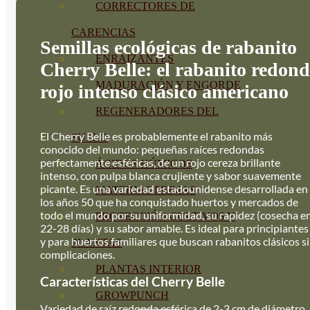
CORRECTORES DE
CARENCIAS
Semillas ecológicas de rabanito
ENRAIZANTES
Cherry Belle: el rabanito redon
MADURACIÓN Y ENGORDE
rojo intenso clásico americano
REGENERADORES DEL
El Cherry Belle es probablemente el rabanito más
SUELO
conocido del mundo: pequeñas raíces redondas
perfectamente esféricas, de un rojo cereza brillante
ÁCIDOS HÚMICOS
intenso, con pulpa blanca crujiente y sabor suavemente
picante. Es una variedad estadounidense desarrollada en
MATERIAS PRIMAS
los años 50 que ha conquistado huertos y mercados de
todo el mundo por su uniformidad, su rapidez (cosecha e
PROTECCIÓN CULTIVOS Y
22-28 días) y su sabor amable. Es ideal para principiantes
y para huertos familiares que buscan rabanitos clásicos s
PLANTAS
complicaciones.
PLANTAS INTERIOR
Características del Cherry Belle
GROWPUNCH
Variedad de raíz redonda esférica de 2-3 cm de diámetro,