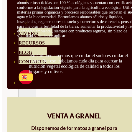
HORTENSIAS
abonos e insecticidas son 100 % ecológicos y cuentan con certificaci
conforme a la legislación vigente para la agricultura ecológica. Util
ROSALES
materias primas orgánicas y procesos responsables que respetan el sue
agua y la biodiversidad. Formulamos abonos sólidos y líquidos,
insecticidas, regeneradores de suelo y correctores de carencias pensa
GERANIOS
para mejorar la fertilidad de la tierra, aumentar la productividad y r
el impacto ambiental, siempre con productos seguros, sin plazo de
VIVERO
seguridad y fáciles de aplicar.
RECURSOS
BLOG
En Cultivers creemos que cuidar el suelo es cuidar el
futuro. Por eso trabajamos cada día para acercar la
CONTACTO
nutrición vegetal ecológica de calidad a todos los
hogares y cultivos.
VENTA A GRANEL
Disponemos de formatos a granel para