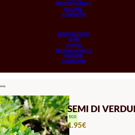
PROFESSIONALE
RISORSE
CONTATTO
FERTILIZZANTI
SEMI
VIVAIO
PROFESSIONALE
RISORSE
CONTATTO
enia
SEMI DI VERDU
ECO
1.95
€