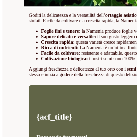
Goditi la delicatezza e la versatilità dell’
ortaggio asiat
stufati. Facile da coltivare e a crescita rapida, la Nameni
Foglie fini e tenere:
la Namenia produce foglie ver
Sapore delicato e versatile:
il suo gusto leggero e
Crescita rapida:
questa varietà cresce rapidamente
Ricca di nutrienti:
La Namenia è un’ottima fonte d
Facile da coltivare:
resistente e adattabile, questo
Coltivazione biologica:
i nostri semi sono 100% bi
Aggiungi freschezza e delicatezza al tuo orto con i
semi
stesso e inizia a godere della freschezza di questo delizi
{acf_title}
Domande frequenti