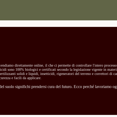
i vendiamo direttamente online, il che ci permette di controllare l'intero process
etticidi sono 100% biologici e certificati secondo la legislazione vigente in mate
rtilizzanti solidi e liquidi, insetticidi, rigeneratori del terreno e correttori di 
curezza e facili da applicare.
l suolo significhi prendersi cura del futuro. Ecco perché lavoriamo ogni