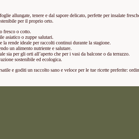
foglie allungate, tenere e dal sapore delicato, perfette per insalate fresche
stenibile per il proprio orto.
o fresco o cotto.
ile asiatico o zuppe salutari.
 la rende ideale per raccolti continui durante la stagione.
ndo un alimento nutriente e salutare.
ale sia per gli orti all’aperto che per i vasi da balcone o da terrazzo.
ivazione sostenibile ed ecologica.
satile e goditi un raccolto sano e veloce per le tue ricette preferite: ordi