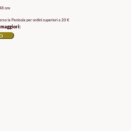
/48 ore
rso la Penisola per ordini superiori a 20 €
 maggiori:
LO