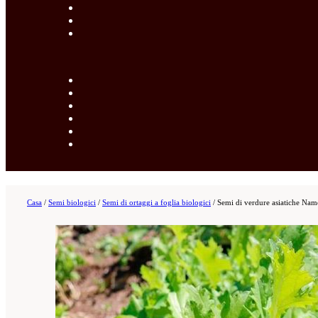
Casa
/
Semi biologici
/
Semi di ortaggi a foglia biologici
/
Semi di verdure asiatiche Nam