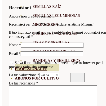
SEMILLAS RAÍZ
Recensioni
SEMILLAS LEGUMINOSAS
Ancora non ci sono recensioni.
Recensisci per primo “Semi di verdure asiatiche Mizuna”
MICROGREEN
Il tuo indirizzo email non sarà pubblicato.
I campi obbligatori so
CUBIERTAS VEGETALES
contrassegnati
*
TIRAS DE SEMILLAS
Nome
*
BOMBAS DE SEMILLAS
Email
*
BANDEJAS Y SEMILLEROS
Salva il mio nome, email e sito web in questo browser per la
prossima volta che commento.
PROFESIONALES
La tua valutazione
*
ABONOS POR CULTIVO
La tua recensione
*
VER TODOS
TOMATES
HUERTO