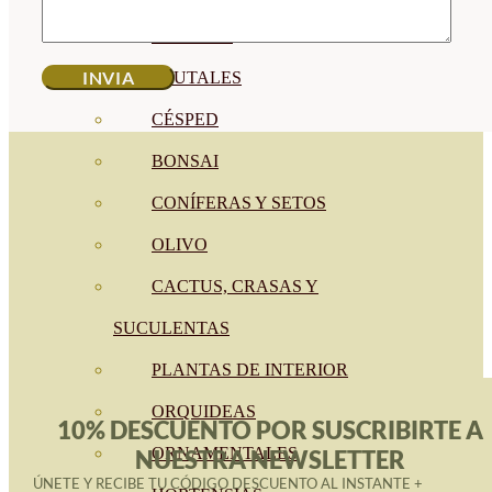
CÍTRICOS
FRUTALES
CÉSPED
BONSAI
CONÍFERAS Y SETOS
OLIVO
CACTUS, CRASAS Y
SUCULENTAS
PLANTAS DE INTERIOR
ORQUIDEAS
10% DESCUENTO POR SUSCRIBIRTE A
ORNAMENTALES
NUESTRA NEWSLETTER
ÚNETE Y RECIBE TU CÓDIGO DESCUENTO AL INSTANTE +