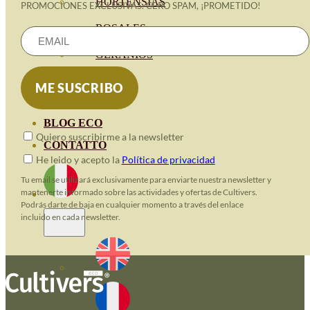
HORTENSIAS
PROMOCIONES EXCLUSIVAS. CERO SPAM, ¡PROMETIDO!
ROSALES
GERANIOS
VIVERO
RECURSOS
BLOG ECO
Quiero suscribirme a la newsletter
CONTATTO
He leido y acepto la
Política de privacidad
Tu email se utilizará exclusivamente para enviarte nuestra newsletter y
mantenerte informado sobre las actividades y ofertas de Cultivers.
Podrás darte de baja en cualquier momento a través del enlace
incluido en cada newsletter.