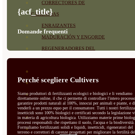
CORRECTORES DE
{acf_title}
CARENCIAS
ENRAIZANTES
Domande frequenti
MADURACIÓN Y ENGORDE
REGENERADORES DEL
SUELO
ÁCIDOS HÚMICOS
Perché scegliere Cultivers
MATERIAS PRIMAS
Siamo produttori di fertilizzanti ecologici e biologici e li vendiamo
PROTECCIÓN CULTIVOS Y
direttamente online, il che ci permette di controllare l'intero processo
garantire prodotti naturali al 100%, innocui per animali e piante, e d
PLANTAS
venderli a un prezzo equo per il consumatore. Tutti i nostri fertilizza
insetticidi sono 100% biologici e certificati secondo la legislazione v
PLANTAS INTERIOR
in materia di agricoltura biologica. Utilizziamo materie prime biolog
processi responsabili che rispettano il suolo, l'acqua e la biodiversità.
Formuliamo fertilizzanti solidi e liquidi, insetticidi, rigeneratori del
GROWPUNCH
terreno e correttori di carenze progettati per migliorare la fertilità de