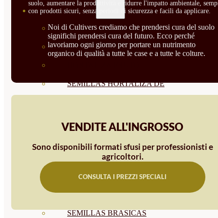
suolo, aumentare la produttività e ridurre l'impatto ambientale, semp
SEMILLAS
con prodotti sicuri, senza periodi di sicurezza e facili da applicare.
Noi di Cultivers crediamo che prendersi cura del suolo
VER TODAS
significhi prendersi cura del futuro. Ecco perché
lavoriamo ogni giorno per portare un nutrimento
BIODINÁMICAS DEMETER
organico di qualità a tutte le case e a tutte le colture.
HORTALIZA FRUTO
SEMILLAS HORTALIZA DE
HOJA
SEMILLAS AROMÁTICAS
VENDITE ALL'INGROSSO
SEMILLAS FLORES
Sono disponibili formati sfusi per professionisti e
agricoltori.
SEMILLAS FLORES
COMESTIBLES
CONSULTA I PREZZI SPECIALI
SEMILLAS TRADICIONALES
SEMILLAS BRASICAS