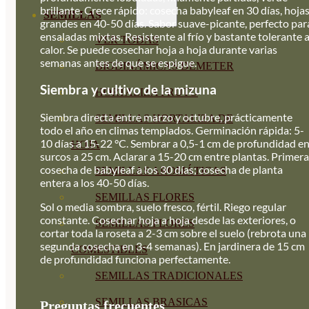
brillante. Crece rápido: cosecha babyleaf en 30 días, hoja
SEMILLAS
grandes en 40-50 días. Sabor suave-picante, perfecto par
ensaladas mixtas. Resistente al frío y bastante tolerante a
VER TODAS
calor. Se puede cosechar hoja a hoja durante varias
semanas antes de que se espigue.
BIODINÁMICAS DEMETER
Siembra y cultivo de la mizuna
HORTALIZA FRUTO
Siembra directa entre marzo y octubre, prácticamente
SEMILLAS HORTALIZA DE
todo el año en climas templados. Germinación rápida: 5-
10 días a 15-22 °C. Sembrar a 0,5-1 cm de profundidad e
HOJA
surcos a 25 cm. Aclarar a 15-20 cm entre plantas. Primera
cosecha de babyleaf a los 30 días; cosecha de planta
SEMILLAS AROMÁTICAS
entera a los 40-50 días.
SEMILLAS FLORES
Sol o media sombra, suelo fresco, fértil. Riego regular
constante. Cosechar hoja a hoja desde las exteriores, o
SEMILLAS FLORES
cortar toda la roseta a 2-3 cm sobre el suelo (rebrota una
segunda cosecha en 3-4 semanas). En jardinera de 15 cm
COMESTIBLES
de profundidad funciona perfectamente.
SEMILLAS TRADICIONALES
SEMILLAS BRASICAS
Preguntas frecuentes