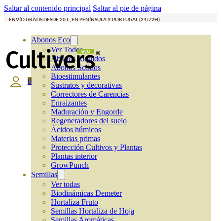
Saltar al contenido principal
Saltar al pie de página
ENVÍO GRATIS DESDE 20 €, EN PENÍNSULA Y PORTUGAL (24/72H)
Abonos Eco
Ver Todos
Abonos Líquidos
Abonos Solidos
Bioestimulantes
0
Sustratos y decorativas
Correctores de Carencias
Enraizantes
Maduración y Engorde
Regeneradores del suelo
Ácidos húmicos
Materias primas
Protección Cultivos y Plantas
Plantas interior
GrowPunch
Semillas
Ver todas
Biodinámicas Demeter
Hortaliza Fruto
Semillas Hortaliza de Hoja
Semillas Aromáticas