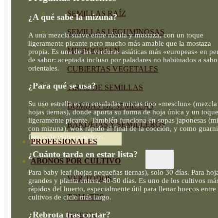
SEMILLAS RAÍZ
¿A qué sabe la mizuna?
SEMILLAS LEGUMINOSAS
A una mezcla suave entre rúcula y mostaza, con un toque
ligeramente picante pero mucho más amable que la mostaza
MICROGREEN
propia. Es una de las verduras asiáticas más «europeas» en per
de sabor: aceptada incluso por paladares no habituados a sabo
orientales.
CUBIERTAS VEGETALES
¿Para qué se usa?
TIRAS DE SEMILLAS
Su uso estrella es en ensaladas mixtas tipo «mesclun» (mezcla
BOMBAS DE SEMILLAS
hojas tiernas), donde aporta su forma de hoja única y un toqu
ligeramente picante. También funciona en sopas japonesas (m
BANDEJAS Y SEMILLEROS
con mizuna), wok rápido al final de la cocción, y como guarn
fresca de platos asiáticos.
PROFESIONALES
¿Cuánto tarda en estar lista?
ABONOS POR CULTIVO
Para baby leaf (hojas pequeñas tiernas), solo 30 días. Para hoj
VER TODOS
grandes y planta entera, 40-50 días. Es uno de los cultivos má
rápidos del huerto, especialmente útil para llenar huecos entre
TOMATES
cultivos de ciclo más largo.
¿Rebrota tras cortar?
HUERTO