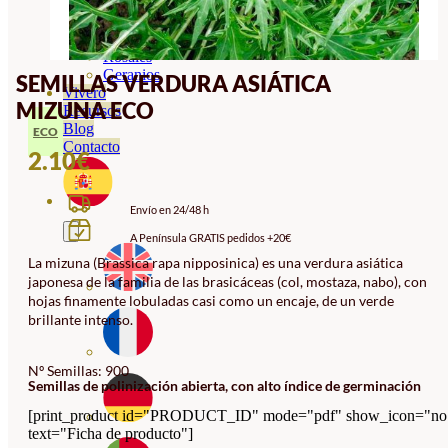
Orquideas
Ornamentales
Hortensias
Rosales
Geranios
SEMILLAS VERDURA ASIÁTICA
Vivero
MIZUNA ECO
Recursos
Blog
ECO
Contacto
2.10
€
Envío en 24/48 h
A Península GRATIS pedidos +20€
La mizuna (Brassica rapa nipposinica) es una verdura asiática
japonesa de la familia de las brasicáceas (col, mostaza, nabo), con
hojas finamente lobuladas casi como un encaje, de un verde
brillante intenso.
Nº Semillas: 900
Semillas de polinización abierta, con alto índice de germinación
[print_product id="PRODUCT_ID" mode="pdf" show_icon="no
text="Ficha de producto"]