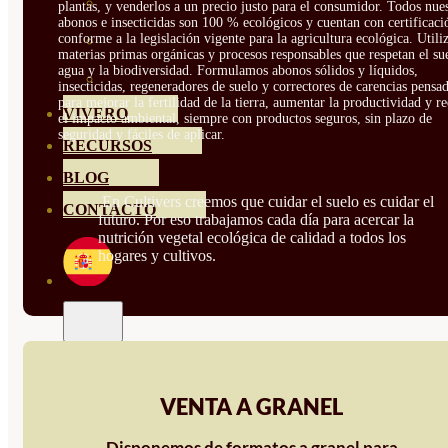
HORTENSIAS
plantas, y venderlos a un precio justo para el consumidor. Todos nue
abonos e insecticidas son 100 % ecológicos y cuentan con certificaci
conforme a la legislación vigente para la agricultura ecológica. Util
ROSALES
materias primas orgánicas y procesos responsables que respetan el sue
agua y la biodiversidad. Formulamos abonos sólidos y líquidos,
GERANIOS
insecticidas, regeneradores de suelo y correctores de carencias pensa
para mejorar la fertilidad de la tierra, aumentar la productividad y r
VIVERO
el impacto ambiental, siempre con productos seguros, sin plazo de
seguridad y fáciles de aplicar.
RECURSOS
BLOG
En Cultivers creemos que cuidar el suelo es cuidar el
CONTACTO
futuro. Por eso trabajamos cada día para acercar la
nutrición vegetal ecológica de calidad a todos los
hogares y cultivos.
VENTA A GRANEL
Disponemos de formatos a granel para