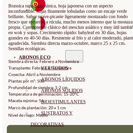
Brassica rapa nipposinica, hoja japonesa con un aspecto
inconfundible: hojas finamente lobuladas como un encaje verde
brillante. Sabor suave-picante ligeramente mostazado con fondo
fresco que recuerda a rúcula, mucho menos intenso que la mostaza
propia. Componente clásico del mesclun asiático y muy útil tambi
en wok y sopas. Crecimiento rápido: babyleaf en 30 días, hojas
grandes en 40-50 días. Resistente al frío y al calor moderado, plant
agradecida. Siembra directa marzo-octubre, marco 25 x 25 cm.
Semillas ecológicas.
ABONOS ECO
Siembra directa: Febrero a Noviembre
VER TODOS
Transplante: Febrero a Noviembre
Cosecha: Abril a Noviembre
ABONOS LÍQUIDOS
Plantas por m²: 500
Profundidad de siembra: 1-2 cm
ABONOS SOLIDOS
Temperatura de germinación: 15-20°C
Maceta mínima: 5 L
BIOESTIMULANTES
Marco de plantación: 20 x 1 cm
SUSTRATOS Y
Nivel de riego: Medio
DECORATIVAS