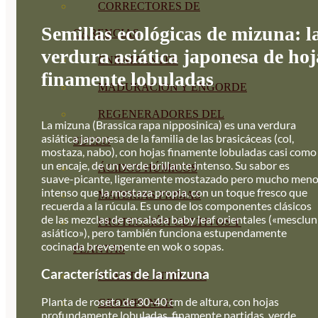
CORRECTORES DE
Semillas ecológicas de mizuna: l
CARENCIAS
verdura asiática japonesa de hoj
ENRAIZANTES
finamente lobuladas
MADURACIÓN Y ENGORDE
REGENERADORES DEL
La mizuna (Brassica rapa nipposinica) es una verdura
asiática japonesa de la familia de las brasicáceas (col,
SUELO
mostaza, nabo), con hojas finamente lobuladas casi como
un encaje, de un verde brillante intenso. Su sabor es
ÁCIDOS HÚMICOS
suave-picante, ligeramente mostazado pero mucho men
intenso que la mostaza propia, con un toque fresco que
MATERIAS PRIMAS
recuerda a la rúcula. Es uno de los componentes clásicos
de las mezclas de ensalada baby leaf orientales («mesclun
PROTECCIÓN CULTIVOS Y
asiático»), pero también funciona estupendamente
cocinada brevemente en wok o sopas.
PLANTAS
Características de la mizuna
PLANTAS INTERIOR
Planta de roseta de 30-40 cm de altura, con hojas
GROWPUNCH
profundamente lobuladas, finamente partidas, verde