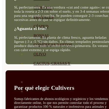
Sí, perfectamente. Es una verdura «cut and come again»: se co
CÍTRICOS
toda la roseta a 2-3 cm sobre el suelo, y en 3-4 semanas rebro
para una segunda cosecha. Se pueden conseguir 2-3 cosechas
FRUTALES
sucesivas antes de que se espigue definitivamente.
CÉSPED
¿Aguanta el frío?
BONSAI
Sí, perfectamente. Es planta de clima fresco, aguanta heladas
ligeras (-3 a -5 °C) sin daños. En climas templados peninsular
CONÍFERAS Y SETOS
produce durante todo el otoño-invierno-primavera. En verano 
con calor extremo y se espiga rápido.
OLIVO
CACTUS, CRASAS Y
SUCULENTAS
PLANTAS DE INTERIOR
Por qué elegir Cultivers
ORQUIDEAS
Somos fabricantes de abonos ecológicos y orgánicos y los vendemos
ORNAMENTALES
directamente online, lo que nos permite controlar todo el proceso y
garantizar productos 100 % naturales e inofensivos para animales y