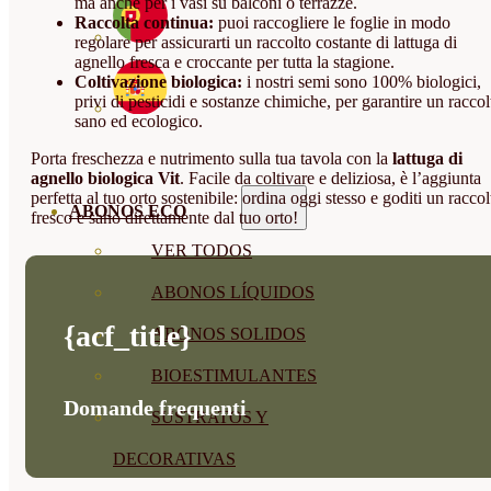
ma anche per i vasi su balconi o terrazze.
Raccolta continua:
puoi raccogliere le foglie in modo
regolare per assicurarti un raccolto costante di lattuga di
agnello fresca e croccante per tutta la stagione.
Coltivazione biologica:
i nostri semi sono 100% biologici,
privi di pesticidi e sostanze chimiche, per garantire un raccol
sano ed ecologico.
Porta freschezza e nutrimento sulla tua tavola con la
lattuga di
agnello biologica Vit
. Facile da coltivare e deliziosa, è l’aggiunta
perfetta al tuo orto sostenibile: ordina oggi stesso e goditi un raccol
ABONOS ECO
fresco e sano direttamente dal tuo orto!
VER TODOS
ABONOS LÍQUIDOS
{acf_title}
ABONOS SOLIDOS
BIOESTIMULANTES
Domande frequenti
SUSTRATOS Y
DECORATIVAS