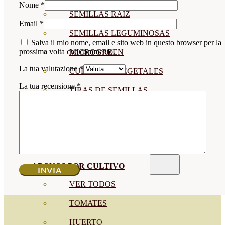
Nome
*
SEMILLAS RAÍZ
Email
*
SEMILLAS LEGUMINOSAS
Salva il mio nome, email e sito web in questo browser per la
prossima volta che commento.
MICROGREEN
La tua valutazione
*
CUBIERTAS VEGETALES
La tua recensione
*
TIRAS DE SEMILLAS
BOMBAS DE SEMILLAS
BANDEJAS Y SEMILLEROS
PROFESIONALES
ABONOS POR CULTIVO
VER TODOS
TOMATES
HUERTO