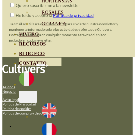
HORTENSIAS
Quiero suscribirme a la newsletter
ROSALES
He leido y acepto la
Política de privacidad
GERANIOS
Tu email se utilizará exclusivamente para enviarte nuestra newsletter y
mantenerte informado sobre las actividades y ofertas de Cultivers.
VIVERO
Podrás darte de baja en cualquier momento a través del enlace
incluido en cada newsletter.
RECURSOS
BLOG ECO
CONTATTO
Azienda
Negozio
Aviso legal
Política de Privacidad
Política de cookies
Política de compra y devoluciones