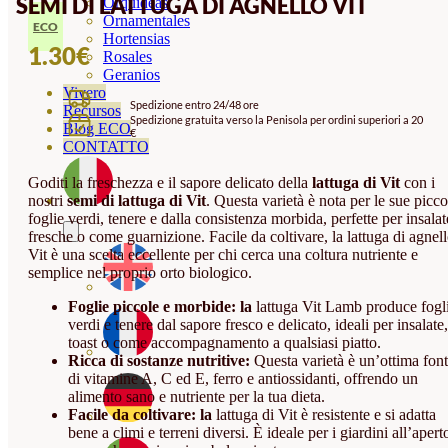
SEMI DI LATTUGA DI AGNELLO VIT
Orquideas
Ornamentales
ECO
Hortensias
1.30
€
Rosales
Geranios
Vivero
Spedizione entro 24/48 ore
Recursos
Spedizione gratuita verso la Penisola per ordini superiori a 20
Blog ECO
€
CONTATTO
Goditi la freschezza e il sapore delicato della
lattuga di Vit
con i
nostri
semi
di lattuga di Vit
. Questa varietà è nota per le sue picco
foglie verdi, tenere e dalla consistenza morbida, perfette per insalat
fresche o come guarnizione. Facile da coltivare, la lattuga di agnel
Vit è una scelta eccellente per chi cerca una coltura nutriente e
semplice nel proprio orto biologico.
Foglie piccole e morbide: la
lattuga Vit Lamb produce fogl
verdi e tenere dal sapore fresco e delicato, ideali per insalate,
toast o come accompagnamento a qualsiasi piatto.
Ricca di sostanze nutritive:
Questa varietà è un’ottima fon
di vitamine A, C ed E, ferro e antiossidanti, offrendo un
alimento sano e nutriente per la tua dieta.
Facile da coltivare: la
lattuga di Vit è resistente e si adatta
bene a climi e terreni diversi. È ideale per i giardini all’apert