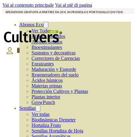
Vai al contenuto principale
Vai al piè di pagina
SPEDIZIONE GRATUITA A PARTIRE DA 20 €, IN PENISOLA E PORTOGALLO (24/72H)
Abonos Eco
Ver Todos
Abonos Líquidos
Abonos Solidos
Bioestimulantes
0
Sustratos y decorativas
Correctores de Carencias
Enraizantes
Maduración y Engorde
Regeneradores del suelo
Ácidos húmicos
Materias primas
Protección Cultivos y Plantas
Plantas interior
GrowPunch
Semillas
Ver todas
Biodinámicas Demeter
Hortaliza Fruto
Semillas Hortaliza de Hoja
Semillas Aromáticas