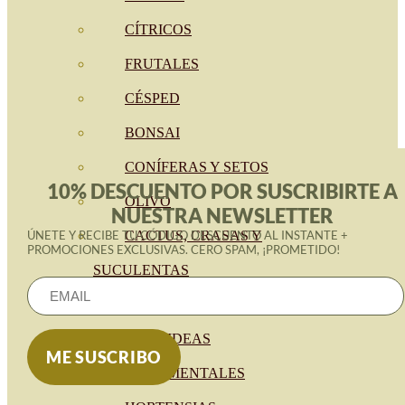
CÍTRICOS
FRUTALES
CÉSPED
BONSAI
CONÍFERAS Y SETOS
10% DESCUENTO POR SUSCRIBIRTE A
OLIVO
NUESTRA NEWSLETTER
CACTUS, CRASAS Y
ÚNETE Y RECIBE TU CÓDIGO DESCUENTO AL INSTANTE +
PROMOCIONES EXCLUSIVAS. CERO SPAM, ¡PROMETIDO!
SUCULENTAS
PLANTAS DE INTERIOR
ORQUIDEAS
ORNAMENTALES