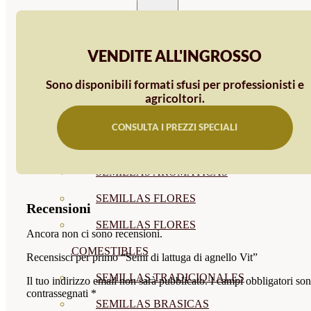
SEMILLAS
VER TODAS
VENDITE ALL'INGROSSO
BIODINÁMICAS DEMETER
Sono disponibili formati sfusi per professionisti e
HORTALIZA FRUTO
agricoltori.
SEMILLAS HORTALIZA DE
CONSULTA I PREZZI SPECIALI
HOJA
SEMILLAS AROMÁTICAS
SEMILLAS FLORES
Recensioni
SEMILLAS FLORES
Ancora non ci sono recensioni.
COMESTIBLES
Recensisci per primo “Semi di lattuga di agnello Vit”
SEMILLAS TRADICIONALES
Il tuo indirizzo email non sarà pubblicato.
I campi obbligatori so
contrassegnati
*
SEMILLAS BRASICAS