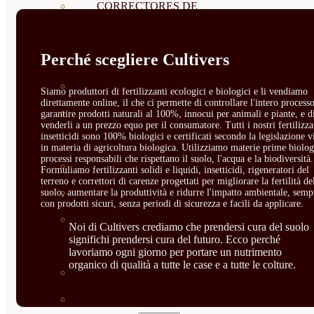
CORRECTORES DE
CARENCIAS
Perché scegliere Cultivers
ENRAIZANTES
MADURACIÓN Y ENGORDE
Siamo produttori di fertilizzanti ecologici e biologici e li vendiamo
direttamente online, il che ci permette di controllare l'intero processo
REGENERADORES DEL
garantire prodotti naturali al 100%, innocui per animali e piante, e d
venderli a un prezzo equo per il consumatore. Tutti i nostri fertilizza
insetticidi sono 100% biologici e certificati secondo la legislazione v
SUELO
in materia di agricoltura biologica. Utilizziamo materie prime biolog
processi responsabili che rispettano il suolo, l'acqua e la biodiversità.
ÁCIDOS HÚMICOS
Formuliamo fertilizzanti solidi e liquidi, insetticidi, rigeneratori del
terreno e correttori di carenze progettati per migliorare la fertilità de
MATERIAS PRIMAS
suolo, aumentare la produttività e ridurre l'impatto ambientale, semp
con prodotti sicuri, senza periodi di sicurezza e facili da applicare.
PROTECCIÓN CULTIVOS Y
Noi di Cultivers crediamo che prendersi cura del suolo
significhi prendersi cura del futuro. Ecco perché
PLANTAS
lavoriamo ogni giorno per portare un nutrimento
organico di qualità a tutte le case e a tutte le colture.
PLANTAS INTERIOR
GROWPUNCH