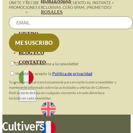
HORTENSIAS
ÚNETE Y RECIBE TU CÓDIGO DESCUENTO AL INSTANTE +
PROMOCIONES EXCLUSIVAS. CERO SPAM, ¡PROMETIDO!
ROSALES
GERANIOS
VIVERO
RECURSOS
BLOG ECO
CONTATTO
Quiero suscribirme a la newsletter
He leido y acepto la
Política de privacidad
Tu email se utilizará exclusivamente para enviarte nuestra newsletter y
mantenerte informado sobre las actividades y ofertas de Cultivers.
Podrás darte de baja en cualquier momento a través del enlace
incluido en cada newsletter.