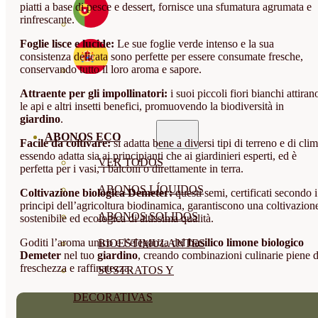
piatti a base di pesce e dessert, fornisce una sfumatura agrumata e
rinfrescante.
Foglie lisce e lucide:
Le sue foglie verde intenso e la sua
consistenza delicata sono perfette per essere consumate fresche,
conservando tutto il loro aroma e sapore.
Attraente per gli impollinatori:
i suoi piccoli fiori bianchi attiran
le api e altri insetti benefici, promuovendo la biodiversità in
giardino
.
ABONOS ECO
Facile da coltivare:
si adatta bene a diversi tipi di terreno e di clim
essendo adatta sia ai principianti che ai giardinieri esperti, ed è
VER TODOS
perfetta per i vasi, i balconi o direttamente in terra.
ABONOS LÍQUIDOS
Coltivazione biologica Demeter:
questi semi, certificati secondo i
principi dell’agricoltura biodinamica, garantiscono una coltivazion
ABONOS SOLIDOS
sostenibile ed ecologica di altissima qualità.
Goditi l’aroma unico e l’eleganza del
basilico limone biologico
BIOESTIMULANTES
Demeter
nel tuo
giardino
, creando combinazioni culinarie piene d
freschezza e raffinatezza.
SUSTRATOS Y
DECORATIVAS