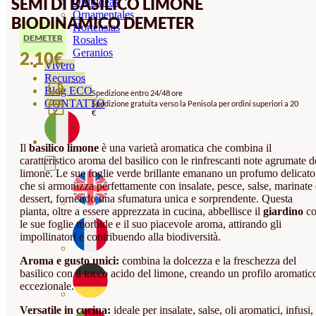
SEMI DI BASILICO LIMONE
Orquideas
Ornamentales
BIODINAMICO DEMETER
Hortensias
DEMETER
Rosales
Geranios
2.10
€
Vivero
Recursos
Blog ECO
Spedizione entro 24/48 ore
CONTATTO
Spedizione gratuita verso la Penisola per ordini superiori a 20
€
Il
basilico limone
è una varietà aromatica che combina il
caratteristico aroma del basilico con le rinfrescanti note agrumate d
limone. Le sue foglie verde brillante emanano un profumo delicato
che si armonizza perfettamente con insalate, pesce, salse, marinate 
dessert, fornendo una sfumatura unica e sorprendente. Questa
pianta, oltre a essere apprezzata in cucina, abbellisce il
giardino
co
le sue foglie morbide e il suo piacevole aroma, attirando gli
impollinatori e contribuendo alla biodiversità.
Aroma e gusto unici:
combina la dolcezza e la freschezza del
basilico con il tocco acido del limone, creando un profilo aromatic
eccezionale.
Versatile in cucina:
ideale per insalate, salse, oli aromatici, infusi,