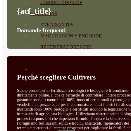
CORRECTORES DE
{acf_title}
CARENCIAS
ENRAIZANTES
Domande frequenti
MADURACIÓN Y ENGORDE
REGENERADORES DEL
SUELO
ÁCIDOS HÚMICOS
Perché scegliere Cultivers
MATERIAS PRIMAS
Siamo produttori di fertilizzanti ecologici e biologici e li vendiamo
PROTECCIÓN CULTIVOS Y
direttamente online, il che ci permette di controllare l'intero processo
garantire prodotti naturali al 100%, innocui per animali e piante, e d
PLANTAS
venderli a un prezzo equo per il consumatore. Tutti i nostri fertilizza
insetticidi sono 100% biologici e certificati secondo la legislazione v
PLANTAS INTERIOR
in materia di agricoltura biologica. Utilizziamo materie prime biolog
processi responsabili che rispettano il suolo, l'acqua e la biodiversità.
Formuliamo fertilizzanti solidi e liquidi, insetticidi, rigeneratori del
GROWPUNCH
terreno e correttori di carenze progettati per migliorare la fertilità de