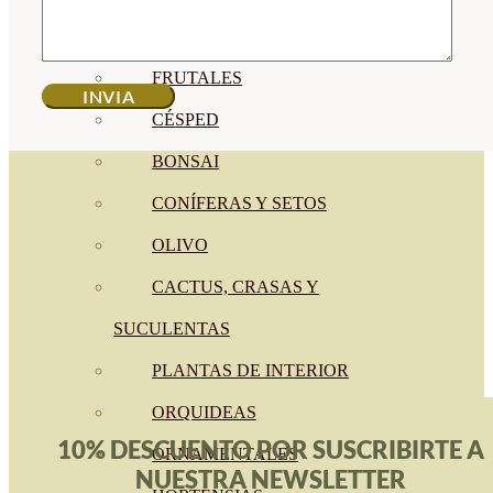
CÍTRICOS
FRUTALES
CÉSPED
BONSAI
CONÍFERAS Y SETOS
OLIVO
CACTUS, CRASAS Y
SUCULENTAS
PLANTAS DE INTERIOR
ORQUIDEAS
10% DESCUENTO POR SUSCRIBIRTE A
ORNAMENTALES
NUESTRA NEWSLETTER