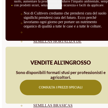
suolo, aumentare la produttività e ridurre l'impatto ambientale, semp
SEMILLAS
con prodotti sicuri, senza periodi di sicurezza e facili da applicare.
Noi di Cultivers crediamo che prendersi cura del suolo
VER TODAS
significhi prendersi cura del futuro. Ecco perché
lavoriamo ogni giorno per portare un nutrimento
BIODINÁMICAS DEMETER
organico di qualità a tutte le case e a tutte le colture.
HORTALIZA FRUTO
SEMILLAS HORTALIZA DE
HOJA
SEMILLAS AROMÁTICAS
VENDITE ALL'INGROSSO
SEMILLAS FLORES
Sono disponibili formati sfusi per professionisti e
agricoltori.
SEMILLAS FLORES
COMESTIBLES
CONSULTA I PREZZI SPECIALI
SEMILLAS TRADICIONALES
SEMILLAS BRASICAS