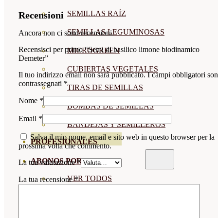
SEMILLAS RAÍZ
Recensioni
SEMILLAS LEGUMINOSAS
Ancora non ci sono recensioni.
Recensisci per primo “Semi di basilico limone biodinamico
MICROGREEN
Demeter”
CUBIERTAS VEGETALES
Il tuo indirizzo email non sarà pubblicato.
I campi obbligatori so
contrassegnati
*
TIRAS DE SEMILLAS
Nome
*
BOMBAS DE SEMILLAS
Email
*
BANDEJAS Y SEMILLEROS
Salva il mio nome, email e sito web in questo browser per la
PROFESIONALES
prossima volta che commento.
ABONOS POR CULTIVO
La tua valutazione
*
VER TODOS
La tua recensione
*
TOMATES
HUERTO