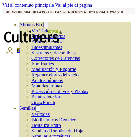
Vai al contenuto principale
Vai al piè di pagina
SPEDIZIONE GRATUITA A PARTIRE DA 20 €, IN PENISOLA E PORTOGALLO (24/72H)
Abonos Eco
Ver Todos
Abonos Líquidos
Abonos Solidos
Bioestimulantes
0
Sustratos y decorativas
Correctores de Carencias
Enraizantes
Maduración y Engorde
Regeneradores del suelo
Ácidos húmicos
Materias primas
Protección Cultivos y Plantas
Plantas interior
GrowPunch
Semillas
Ver todas
Biodinámicas Demeter
Hortaliza Fruto
Semillas Hortaliza de Hoja
Semillas Aromáticas