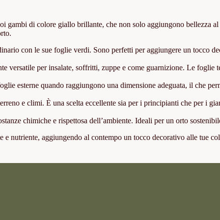
 suoi gambi di colore giallo brillante, che non solo aggiungono bellezza al
rto.
rdinario con le sue foglie verdi. Sono perfetti per aggiungere un tocco d
e versatile per insalate, soffritti, zuppe e come guarnizione. Le foglie 
 le foglie esterne quando raggiungono una dimensione adeguata, il che per
rreno e climi. È una scelta eccellente sia per i principianti che per i gia
ostanze chimiche e rispettosa dell’ambiente. Ideali per un orto sostenibil
nte e nutriente, aggiungendo al contempo un tocco decorativo alle tue col