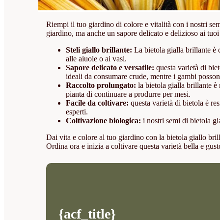
Riempi il tuo giardino di colore e vitalità con i nostri se
giardino, ma anche un sapore delicato e delizioso ai tuoi 
Steli giallo brillante:
La bietola gialla brillante è
alle aiuole o ai vasi.
Sapore delicato e versatile:
questa varietà di bie
ideali da consumare crude, mentre i gambi possono e
Raccolto prolungato:
la bietola gialla brillante
pianta di continuare a produrre per mesi.
Facile da coltivare:
questa varietà di bietola è res
esperti.
Coltivazione biologica:
i nostri semi di bietola g
Dai vita e colore al tuo giardino con la bietola giallo b
Ordina ora e inizia a coltivare questa varietà bella e gust
{acf_title}