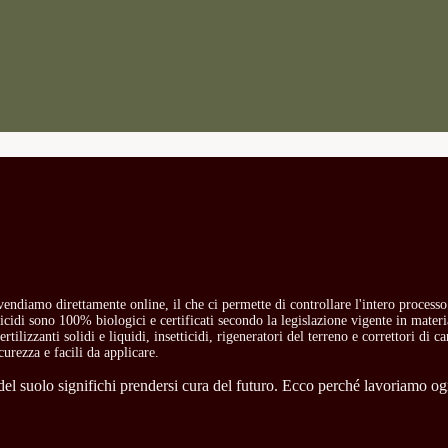
i vendiamo direttamente online, il che ci permette di controllare l'intero process
etticidi sono 100% biologici e certificati secondo la legislazione vigente in mate
rtilizzanti solidi e liquidi, insetticidi, rigeneratori del terreno e correttori di 
curezza e facili da applicare.
l suolo significhi prendersi cura del futuro. Ecco perché lavoriamo ogni