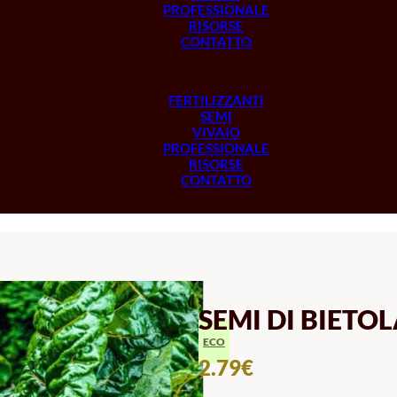
PROFESSIONALE
RISORSE
CONTATTO
FERTILIZZANTI
SEMI
VIVAIO
PROFESSIONALE
RISORSE
CONTATTO
SEMI DI BIETO
ECO
2.79
€