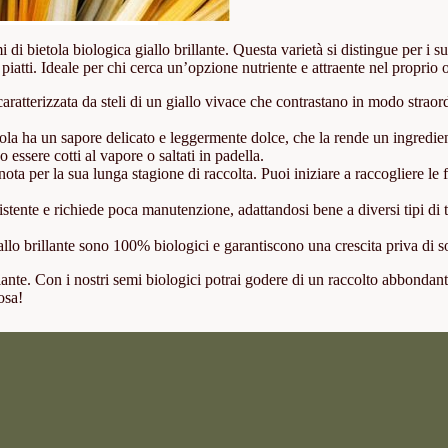
mi di bietola biologica giallo brillante. Questa varietà si distingue per i
piatti. Ideale per chi cerca un’opzione nutriente e attraente nel proprio o
 caratterizzata da steli di un giallo vivace che contrastano in modo strao
tola ha un sapore delicato e leggermente dolce, che la rende un ingredient
ssere cotti al vapore o saltati in padella.
 è nota per la sua lunga stagione di raccolta. Puoi iniziare a raccogliere
istente e richiede poca manutenzione, adattandosi bene a diversi tipi di te
iallo brillante sono 100% biologici e garantiscono una crescita priva di s
rillante. Con i nostri semi biologici potrai godere di un raccolto abbonda
osa!