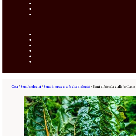
Casa
/
Semi biologici
/
Semi di ortaggi a foglia biologici
/
Semi di bietola giallo brillante