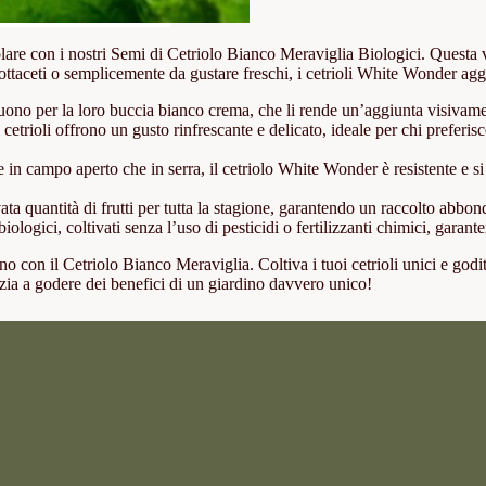
colare con i nostri Semi di Cetriolo Bianco Meraviglia Biologici. Questa 
e, sottaceti o semplicemente da gustare freschi, i cetrioli White Wonder 
uono per la loro buccia bianco crema, che li rende un’aggiunta visivament
cetrioli offrono un gusto rinfrescante e delicato, ideale per chi preferi
e in campo aperto che in serra, il cetriolo White Wonder è resistente e si
ta quantità di frutti per tutta la stagione, garantendo un raccolto abbo
ologici, coltivati senza l’uso di pesticidi o fertilizzanti chimici, garan
 con il Cetriolo Bianco Meraviglia. Coltiva i tuoi cetrioli unici e goditi
izia a godere dei benefici di un giardino davvero unico!