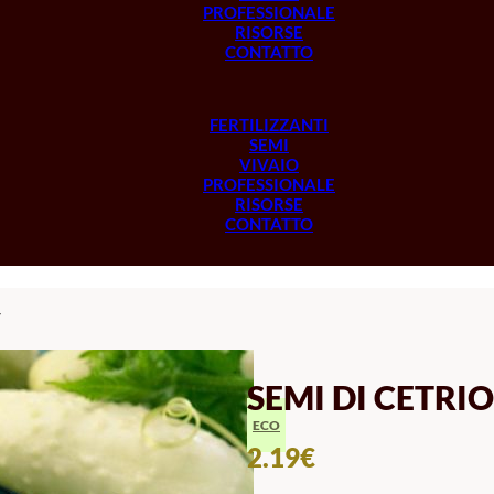
PROFESSIONALE
RISORSE
CONTATTO
FERTILIZZANTI
SEMI
VIVAIO
PROFESSIONALE
RISORSE
CONTATTO
r
SEMI DI CETR
ECO
2.19
€