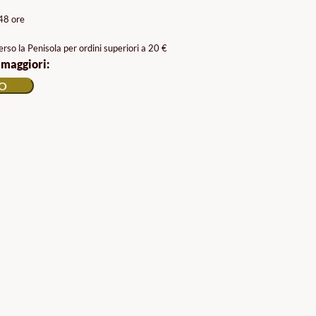
/48 ore
rso la Penisola per ordini superiori a 20 €
 maggiori:
LO