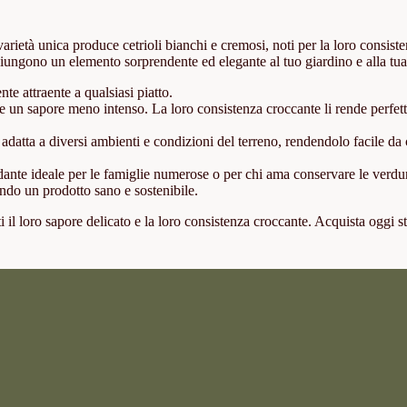
varietà unica produce cetrioli bianchi e cremosi, noti per la loro consist
aggiungono un elemento sorprendente ed elegante al tuo giardino e alla tu
e attraente a qualsiasi piatto.
sce un sapore meno intenso. La loro consistenza croccante li rende perfett
 adatta a diversi ambienti e condizioni del terreno, rendendolo facile da 
ndante ideale per le famiglie numerose o per chi ama conservare le verdu
tendo un prodotto sano e sostenibile.
 il loro sapore delicato e la loro consistenza croccante. Acquista oggi st