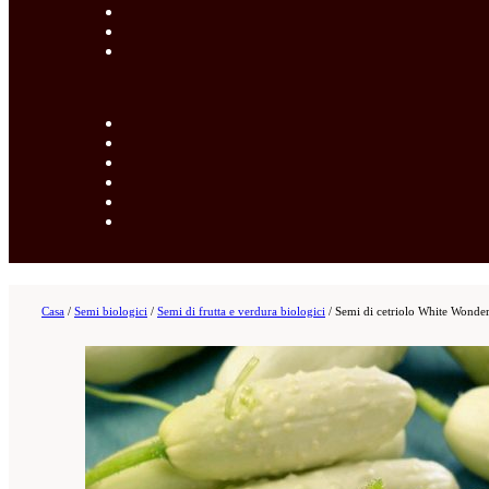
Casa
/
Semi biologici
/
Semi di frutta e verdura biologici
/
Semi di cetriolo White Wonde