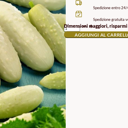
Spedizione entro 24
Spedizione gratuita ve
SEMI
Dimensioni maggiori, risparmi
DI
AGGIUNGI AL CARREL
CETRIOLO
WHITE
WONDER
QUANTITÀ