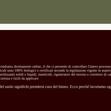
i vendiamo direttamente online, il che ci permette di controllare l'intero process
etticidi sono 100% biologici e certificati secondo la legislazione vigente in mate
rtilizzanti solidi e liquidi, insetticidi, rigeneratori del terreno e correttori di 
curezza e facili da applicare.
l suolo significhi prendersi cura del futuro. Ecco perché lavoriamo ogni