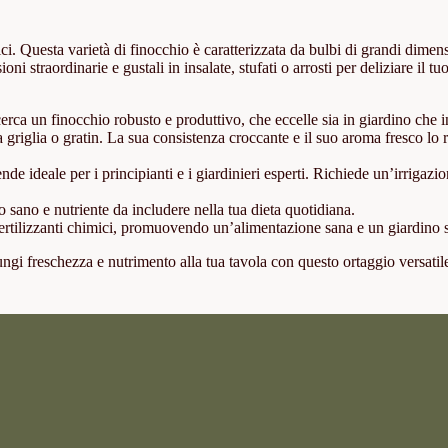
. Questa varietà di finocchio è caratterizzata da bulbi di grandi dimen
straordinarie e gustali in insalate, stufati o arrosti per deliziare il tu
erca un finocchio robusto e produttivo, che eccelle sia in giardino che i
lla griglia o gratin. La sua consistenza croccante e il suo aroma fresco lo
rende ideale per i principianti e i giardinieri esperti. Richiede un’irrigazi
o sano e nutriente da includere nella tua dieta quotidiana.
 fertilizzanti chimici, promuovendo un’alimentazione sana e un giardino s
gi freschezza e nutrimento alla tua tavola con questo ortaggio versatil