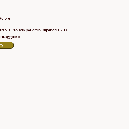
/48 ore
rso la Penisola per ordini superiori a 20 €
 maggiori:
LO