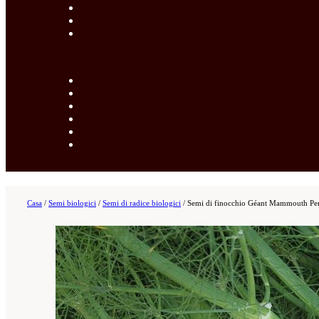
Casa
/
Semi biologici
/
Semi di radice biologici
/
Semi di finocchio Géant Mammouth Per