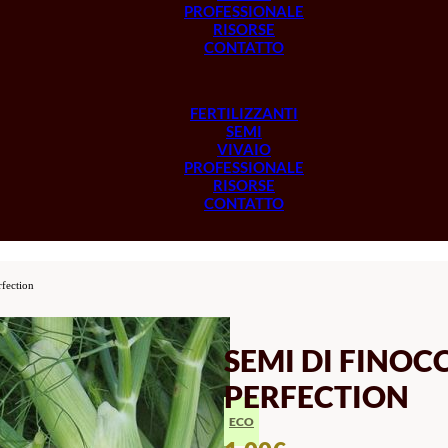
PROFESSIONALE
RISORSE
CONTATTO
FERTILIZZANTI
SEMI
VIVAIO
PROFESSIONALE
RISORSE
CONTATTO
fection
SEMI DI FINO
PERFECTION
ECO