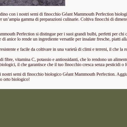
rdino con i nostri semi di finocchio Géant Mammouth Perfection biologici
 un’ampia gamma di preparazioni culinarie. Coltiva finocchi di dimensioni 
mouth Perfection si distingue per i suoi grandi bulbi, perfetti per chi c
e di anice lo rende un ingrediente versatile per insalate fresche, piatti a
esistente e facile da coltivare in una varietà di climi e terreni, il che la 
di fibre, vitamina C, potassio e antiossidanti, che lo rendono un aliment
ologici, il che garantisce che il tuo finocchio cresca senza pesticidi o
 i nostri semi di finocchio biologico Géant Mammouth Perfection. Aggiun
o orto biologico!