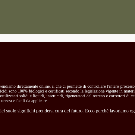
i vendiamo direttamente online, il che ci permette di controllare l'intero process
etticidi sono 100% biologici e certificati secondo la legislazione vigente in mate
rtilizzanti solidi e liquidi, insetticidi, rigeneratori del terreno e correttori di 
curezza e facili da applicare.
l suolo significhi prendersi cura del futuro. Ecco perché lavoriamo ogni