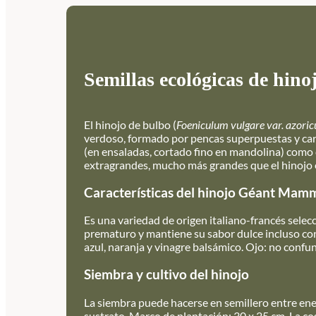
Semillas ecológicas de hin
El hinojo de bulbo (
Foeniculum vulgare var. azori
verdoso, formado por pencas superpuestas y car
(en ensaladas, cortado fino en mandolina) como 
extragrandes, mucho más grandes que el hinojo es
Características del hinojo Géant Mam
Es una variedad de origen italiano-francés selec
prematuro y mantiene su sabor dulce incluso con
azul, naranja y vinagre balsámico. Ojo: no confun
Siembra y cultivo del hinojo
La siembra puede hacerse en semillero entre ene
sustrato. Marco de plantación: 30 x 25 cm. La co