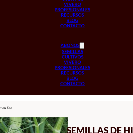
VIVERO
PROFESIONALES
RECURSOS
BLOG
CONTACTO
ABONOS
SEMILLAS
CULTIVOS
VIVERO
PROFESIONALES
RECURSOS
BLOG
CONTACTO
ction Eco
SEMILLAS DE 