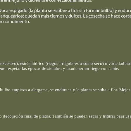
rovoca espigado (la planta se «sube» a flor sin formar bulbo) y endur
blanquearlos: quedan más tiernos y dulces. La cosecha se hace cort
omo condimento.
excesivo), estrés hídrico (riegos irregulares o suelo seco) o variedad n
ne respetar las épocas de siembra y mantener un riego constante.
ulbo empieza a alargarse, se endurece y la planta se sube a flor. Mejor
 decoración final de platos. También se pueden secar y triturar para u