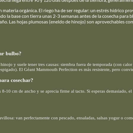
en materia orgánica. El riego ha de ser regular: un estrés hídrico p
ndo la base con tierra unas 2-3 semanas antes de la cosecha para 
maño. Las hojas plumosas (eneldo de hinojo) son aprovechables c
mar bulbo?
hinojo y suele tener tres causas: siembra fuera de temporada (con calor 
spigado). El Géant Mammouth Perfection es más resistente, pero convie
 para cosechar?
-10 cm de ancho y se aprecia firme al tacto. Si esperas demasiado, el b
avillosa: van perfectamente con pescado, ensaladas, salsas yogur o como