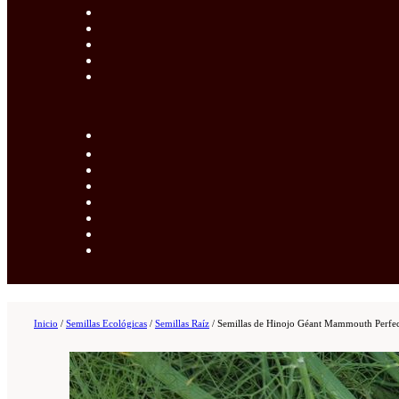
Inicio
/
Semillas Ecológicas
/
Semillas Raíz
/
Semillas de Hinojo Géant Mammouth Perfe