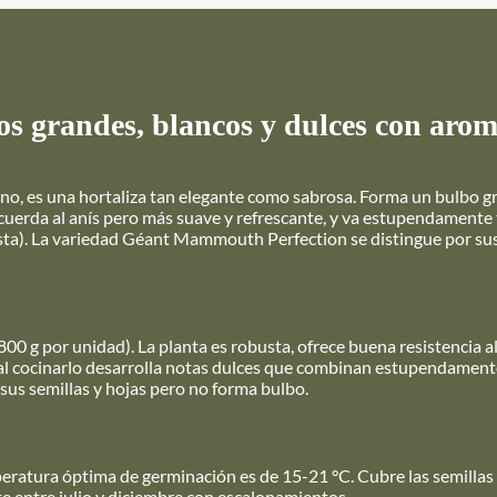
s grandes, blancos y dulces con arom
iano, es una hortaliza tan elegante como sabrosa. Forma un bulbo g
cuerda al anís pero más suave y refrescante, y va estupendamente
pasta). La variedad Géant Mammouth Perfection se distingue por su
800 g por unidad). La planta es robusta, ofrece buena resistencia a
 y al cocinarlo desarrolla notas dulces que combinan estupendamen
 sus semillas y hojas pero no forma bulbo.
mperatura óptima de germinación es de 15-21 °C. Cubre las semillas
te entre julio y diciembre con escalonamientos.