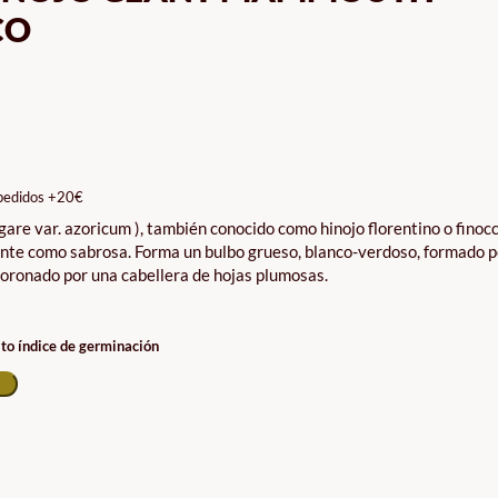
CO
pedidos +20€
lgare var. azoricum ), también conocido como hinojo florentino o finoc
gante como sabrosa. Forma un bulbo grueso, blanco-verdoso, formado p
oronado por una cabellera de hojas plumosas.
lto índice de germinación