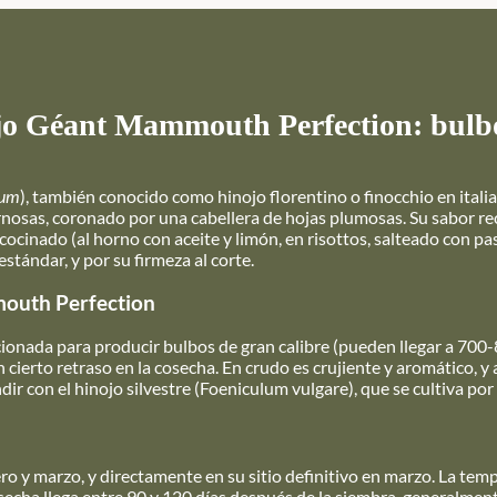
ojo Géant Mammouth Perfection: bulbo
cum
), también conocido como hinojo florentino o finocchio en ital
nosas, coronado por una cabellera de hojas plumosas. Su sabor re
cocinado (al horno con aceite y limón, en risottos, salteado con 
tándar, y por su firmeza al corte.
mouth Perfection
cionada para producir bulbos de gran calibre (pueden llegar a 700-
 cierto retraso en la cosecha. En crudo es crujiente y aromático,
dir con el hinojo silvestre (Foeniculum vulgare), que se cultiva por
ro y marzo, y directamente en su sitio definitivo en marzo. La te
secha llega entre 90 y 120 días después de la siembra, generalmen