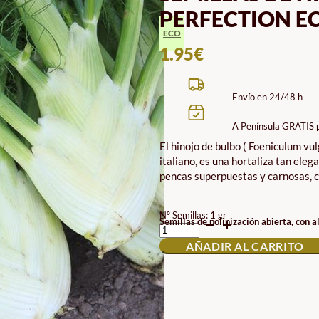
PERFECTION E
ECO
1.95
€
Envío en 24/48 h
A Península GRATIS 
El hinojo de bulbo ( Foeniculum vu
italiano, es una hortaliza tan ele
pencas superpuestas y carnosas, c
Nº Semillas: 1 gr
SEMILLAS
Semillas de polinización abierta, con a
DE
AÑADIR AL CARRITO
HINOJO
GÉANT
MAMMOUTH
PERFECTION
ECO
CANTIDAD