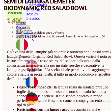
SEMI DI LATTUGA DEMETER
Orquideas
Ornamentales
BIODYNAMIC RED SALAD BOWL
Hortensias
DEMETER
Rosales
Geranios
1.40
€
Vivero
Recursos
Blog ECO
Spedizione entro 24/48 ore
CONTATTO
Spedizione gratuita verso la Penisola per ordini superiori a 20
€
Coltiva una delle lattughe più colorate e nutrienti con i nostri semi 
lattuga Demeter Organic Red Salad Bowl. Questa varietà è nota p
le sue attraenti foglie rosso scuro, dal sapore delicato e dalla
consistenza tenera. Perfetta per insalate fresche e decorative, la
lattuga rossa da insalata è la scelta ideale per chi vuole aggiungere
colore e salute ai propri piatti, il tutto in modo ecologico e rispetto
dell’ambiente.
Foglie rosse morbide: la
lattuga rossa da insalata produce
foglie di colore rosso intenso che non sono solo belle, ma
anche deliziose e tenere. Il suo sapore delicato la rende
perfetta per insalate fresche o come accompagnamento a tutti
tipi di piatti.
Resistente e con un lungo raccolto:
questa varietà è