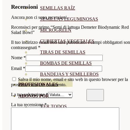
Recensioni
SEMILLAS RAÍZ
Ancora non ci sono recensioni.
SEMILLAS LEGUMINOSAS
Recensisci per primo “Semi di lattuga Demeter Biodynamic Red
MICROGREEN
Salad Bowl”
CUBIERTAS VEGETALES
Il tuo indirizzo email non sarà pubblicato.
I campi obbligatori so
contrassegnati
*
TIRAS DE SEMILLAS
Nome
*
BOMBAS DE SEMILLAS
Email
*
BANDEJAS Y SEMILLEROS
Salva il mio nome, email e sito web in questo browser per la
PROFESIONALES
prossima volta che commento.
La tua valutazione
*
ABONOS POR CULTIVO
La tua recensione
*
VER TODOS
TOMATES
HUERTO