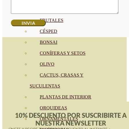
CÍTRICOS
FRUTALES
CÉSPED
BONSAI
CONÍFERAS Y SETOS
OLIVO
CACTUS, CRASAS Y
SUCULENTAS
PLANTAS DE INTERIOR
ORQUIDEAS
10% DESCUENTO POR SUSCRIBIRTE A
ORNAMENTALES
NUESTRA NEWSLETTER