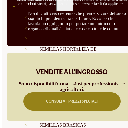
con prodotti sicuri, senza periodi di sicurezza e facili da applicare.
SEMILLAS
Noi di Cultivers crediamo che prendersi cura del suolo
VER TODAS
significhi prendersi cura del futuro. Ecco perché
lavoriamo ogni giorno per portare un nutrimento
BIODINÁMICAS DEMETER
organico di qualità a tutte le case e a tutte le colture.
HORTALIZA FRUTO
SEMILLAS HORTALIZA DE
HOJA
VENDITE ALL'INGROSSO
SEMILLAS AROMÁTICAS
SEMILLAS FLORES
Sono disponibili formati sfusi per professionisti e
agricoltori.
SEMILLAS FLORES
CONSULTA I PREZZI SPECIALI
COMESTIBLES
SEMILLAS TRADICIONALES
SEMILLAS BRASICAS