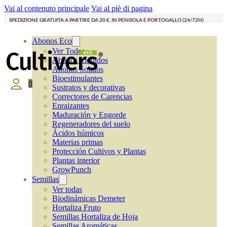
Vai al contenuto principale
Vai al piè di pagina
SPEDIZIONE GRATUITA A PARTIRE DA 20 €, IN PENISOLA E PORTOGALLO (24/72H)
Abonos Eco
Ver Todos
Abonos Líquidos
Abonos Solidos
Bioestimulantes
0
Sustratos y decorativas
Correctores de Carencias
Enraizantes
Maduración y Engorde
Regeneradores del suelo
Ácidos húmicos
Materias primas
Protección Cultivos y Plantas
Plantas interior
GrowPunch
Semillas
Ver todas
Biodinámicas Demeter
Hortaliza Fruto
Semillas Hortaliza de Hoja
Semillas Aromáticas