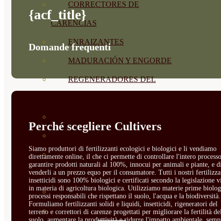
CORRECTORES DE
{acf_title}
CARENCIAS
ENRAIZANTES
Domande frequenti
MADURACIÓN Y ENGORDE
REGENERADORES DEL
SUELO
ÁCIDOS HÚMICOS
Perché scegliere Cultivers
MATERIAS PRIMAS
Siamo produttori di fertilizzanti ecologici e biologici e li vendiamo
PROTECCIÓN CULTIVOS Y
direttamente online, il che ci permette di controllare l'intero processo
garantire prodotti naturali al 100%, innocui per animali e piante, e d
venderli a un prezzo equo per il consumatore. Tutti i nostri fertilizza
PLANTAS
insetticidi sono 100% biologici e certificati secondo la legislazione v
in materia di agricoltura biologica. Utilizziamo materie prime biolog
PLANTAS INTERIOR
processi responsabili che rispettano il suolo, l'acqua e la biodiversità.
Formuliamo fertilizzanti solidi e liquidi, insetticidi, rigeneratori del
GROWPUNCH
terreno e correttori di carenze progettati per migliorare la fertilità de
suolo, aumentare la produttività e ridurre l'impatto ambientale, semp