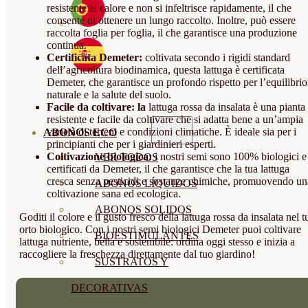
resistente al calore e non si infeltrisce rapidamente, il che
consente di ottenere un lungo raccolto. Inoltre, può essere
raccolta foglia per foglia, il che garantisce una produzione
continua.
Certificata Demeter:
coltivata secondo i rigidi standard
dell’agricoltura biodinamica, questa lattuga è certificata
Demeter, che garantisce un profondo rispetto per l’equilibrio
naturale e la salute del suolo.
Facile da coltivare: la
lattuga rossa da insalata è una pianta
resistente e facile da coltivare che si adatta bene a un’ampia
varietà di terreni e condizioni climatiche. È ideale sia per i
ABONOS ECO
principianti che per i giardinieri esperti.
Coltivazione biologica:
i nostri semi sono 100% biologici e
VER TODOS
certificati da Demeter, il che garantisce che la tua lattuga
cresca senza pesticidi e sostanze chimiche, promuovendo un
ABONOS LÍQUIDOS
coltivazione sana ed ecologica.
ABONOS SOLIDOS
Goditi il colore e il gusto fresco della lattuga rossa da insalata nel t
orto biologico. Con i nostri semi biologici Demeter puoi coltivare
BIOESTIMULANTES
lattuga nutriente, bella e sostenibile: ordina oggi stesso e inizia a
raccogliere la freschezza direttamente dal tuo giardino!
SUSTRATOS Y
DECORATIVAS