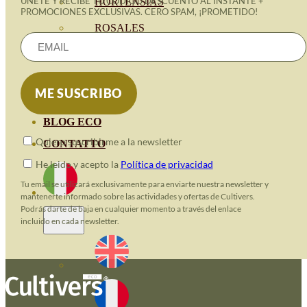
ÚNETE Y RECIBE TU CÓDIGO DESCUENTO AL INSTANTE +
HORTENSIAS
PROMOCIONES EXCLUSIVAS. CERO SPAM, ¡PROMETIDO!
ROSALES
GERANIOS
VIVERO
RECURSOS
BLOG ECO
Quiero suscribirme a la newsletter
CONTATTO
He leido y acepto la
Política de privacidad
Tu email se utilizará exclusivamente para enviarte nuestra newsletter y
mantenerte informado sobre las actividades y ofertas de Cultivers.
Podrás darte de baja en cualquier momento a través del enlace
incluido en cada newsletter.