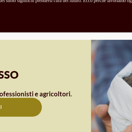
l suolo significhi prendersi cura del futuro. Ecco perché lavoriamo ogni
OSSO
ofessionisti e agricoltori.
I