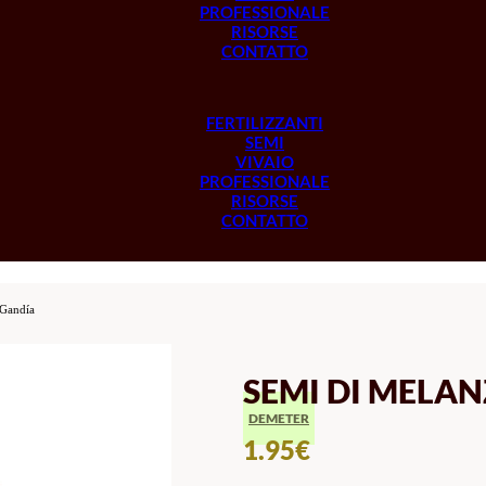
PROFESSIONALE
RISORSE
CONTATTO
FERTILIZZANTI
SEMI
VIVAIO
PROFESSIONALE
RISORSE
CONTATTO
 Gandía
SEMI DI MELA
DEMETER
1.95
€