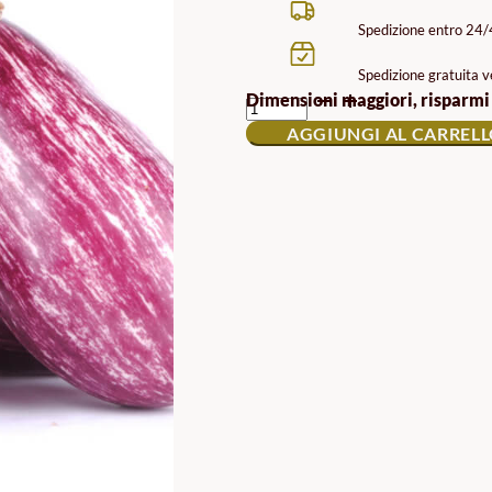
Spedizione entro 24
Spedizione gratuita ve
SEMI
Dimensioni maggiori, risparmi
DI
AGGIUNGI AL CARREL
MELANZANA
LISTADA
DE
GANDÍA
QUANTITÀ