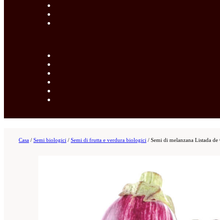
Casa
/
Semi biologici
/
Semi di frutta e verdura biologici
/
Semi di melanzana Listada de