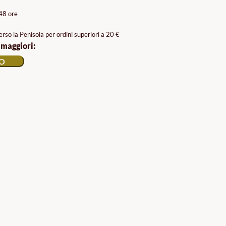
/48 ore
rso la Penisola per ordini superiori a 20 €
 maggiori:
LO