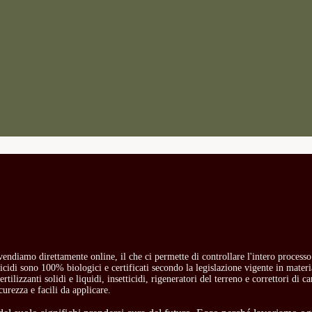
i vendiamo direttamente online, il che ci permette di controllare l'intero process
etticidi sono 100% biologici e certificati secondo la legislazione vigente in mate
rtilizzanti solidi e liquidi, insetticidi, rigeneratori del terreno e correttori di 
curezza e facili da applicare.