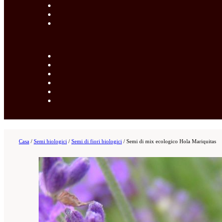
Casa
/
Semi biologici
/
Semi di fiori biologici
/
Semi di mix ecologico Hola Mariquitas