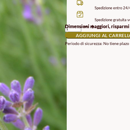
Spedizione entro 24
Spedizione gratuita ve
SEMI
Dimensioni maggiori, risparmi
DI
AGGIUNGI AL CARREL
MIX
ECOLOGICO
Periodo di sicurezza: No tiene plazo
HOLA
MARIQUITAS
QUANTITÀ