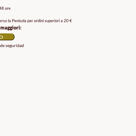
/48 ore
rso la Penisola per ordini superiori a 20 €
 maggiori:
LO
 de seguridad