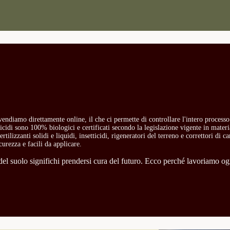
i vendiamo direttamente online, il che ci permette di controllare l'intero process
etticidi sono 100% biologici e certificati secondo la legislazione vigente in mate
rtilizzanti solidi e liquidi, insetticidi, rigeneratori del terreno e correttori di 
curezza e facili da applicare.
l suolo significhi prendersi cura del futuro. Ecco perché lavoriamo ogni