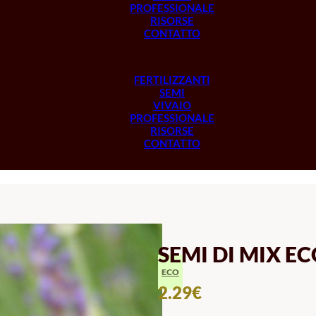
PROFESSIONALE
RISORSE
CONTATTO
FERTILIZZANTI
SEMI
VIVAIO
PROFESSIONALE
RISORSE
CONTATTO
SEMI DI MIX 
ECO
2.29
€