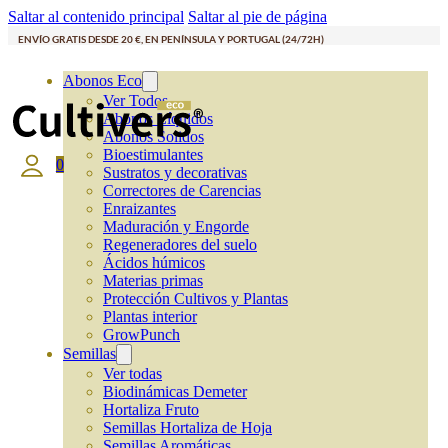
Saltar al contenido principal
Saltar al pie de página
ENVÍO GRATIS DESDE 20 €, EN PENÍNSULA Y PORTUGAL (24/72H)
Abonos Eco
Ver Todos
Abonos Líquidos
Abonos Solidos
Bioestimulantes
0
Sustratos y decorativas
Correctores de Carencias
Enraizantes
Maduración y Engorde
Regeneradores del suelo
Ácidos húmicos
Materias primas
Protección Cultivos y Plantas
Plantas interior
GrowPunch
Semillas
Ver todas
Biodinámicas Demeter
Hortaliza Fruto
Semillas Hortaliza de Hoja
Semillas Aromáticas