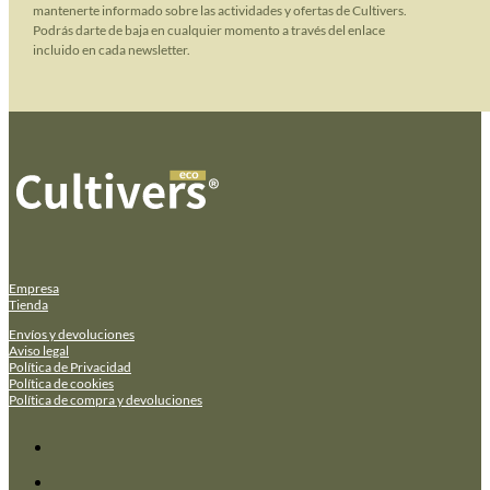
mantenerte informado sobre las actividades y ofertas de Cultivers.
Podrás darte de baja en cualquier momento a través del enlace
incluido en cada newsletter.
Empresa
Tienda
Envíos y devoluciones
Aviso legal
Política de Privacidad
Política de cookies
Política de compra y devoluciones