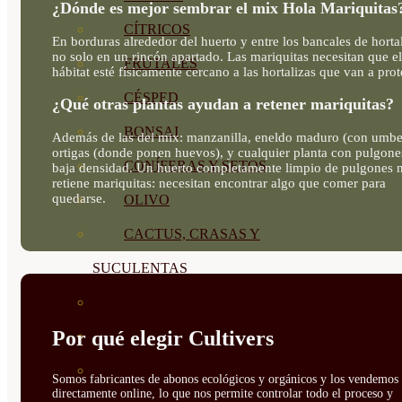
¿Dónde es mejor sembrar el mix Hola Mariquitas
CÍTRICOS
En borduras alrededor del huerto y entre los bancales de hortal
no solo en un rincón apartado. Las mariquitas necesitan que el
FRUTALES
hábitat esté físicamente cercano a las hortalizas que van a prot
CÉSPED
¿Qué otras plantas ayudan a retener mariquitas?
BONSAI
Además de las del mix: manzanilla, eneldo maduro (con umbe
ortigas (donde ponen huevos), y cualquier planta con pulgone
CONÍFERAS Y SETOS
baja densidad. Un huerto completamente limpio de pulgones 
retiene mariquitas: necesitan encontrar algo que comer para
quedarse.
OLIVO
CACTUS, CRASAS Y
SUCULENTAS
PLANTAS DE INTERIOR
Por qué elegir Cultivers
ORQUIDEAS
ORNAMENTALES
Somos fabricantes de abonos ecológicos y orgánicos y los vendemos
directamente online, lo que nos permite controlar todo el proceso y