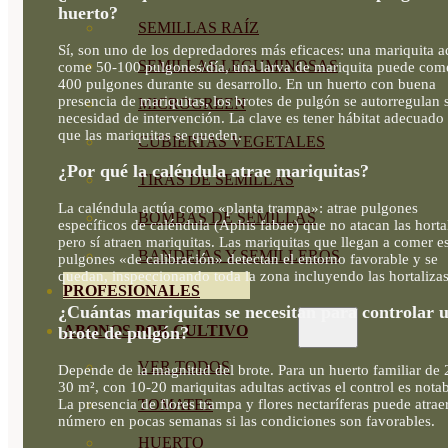
huerto?
SEMILLAS RAÍZ
Sí, son uno de los depredadores más eficaces: una mariquita a
SEMILLAS LEGUMINOSAS
come 50-100 pulgones/día, una larva de mariquita puede com
400 pulgones durante su desarrollo. En un huerto con buena
presencia de mariquitas, los brotes de pulgón se autorregulan 
MICROGREEN
necesidad de intervención. La clave es tener hábitat adecuado
que las mariquitas se queden.
CUBIERTAS VEGETALES
¿Por qué la caléndula atrae mariquitas?
TIRAS DE SEMILLAS
La caléndula actúa como «planta trampa»: atrae pulgones
BOMBAS DE SEMILLAS
específicos de caléndula (Aphis fabae) que no atacan las horta
pero sí atraen mariquitas. Las mariquitas que llegan a comer e
BANDEJAS Y SEMILLEROS
pulgones «de calibración» detectan el entorno favorable y se
quedan, inspeccionando toda la zona incluyendo las hortalizas
PROFESIONALES
¿Cuántas mariquitas se necesitan para controlar 
ABONOS POR CULTIVO
brote de pulgón?
VER TODOS
Depende de la magnitud del brote. Para un huerto familiar de 
30 m², con 10-20 mariquitas adultas activas el control es notab
La presencia de flores trampa y flores nectaríferas puede atrae
TOMATES
número en pocas semanas si las condiciones son favorables.
HUERTO