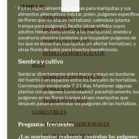
SEMILLAS
Flores especialmente atractivas para mariquitas y sus
alimentos alternativos (néctar, polen, pulgones específic
VER TODAS
de flores que no atacan hortalizas): caléndula (planta
trampa para pulgones), facelia (atrae sírfidos cuyos
BIODINÁMICAS DEMETER
adultos tienen dieta similar a las mariquitas), eneldo y
zanahoria silvestre (umbelas que hospedan pulgones de
HORTALIZA FRUTO
los que se alimentan mariquitas sin afectar hortalizas), y
otras flores de valor para insectos beneficiosos.
SEMILLAS HORTALIZA DE
Siembra y cultivo
HOJA
Sembrar directamente entre marzo y mayo en borduras
SEMILLAS AROMÁTICAS
del huerto o en espacios entre los bancales de hortalizas.
Germinación escalonada 7-21 días. Mantener algunas
SEMILLAS FLORES
plantas con pulgones (controlados): paradójicamente, los
pulgones en las flores trampa atraen mariquitas que
SEMILLAS FLORES
después pasan a controlar los pulgones de las hortalizas.
COMESTIBLES
Preguntas frecuentes
SEMILLAS TRADICIONALES
SEMILLAS BRASICAS
¿Las mariquitas realmente controlan los pulgones