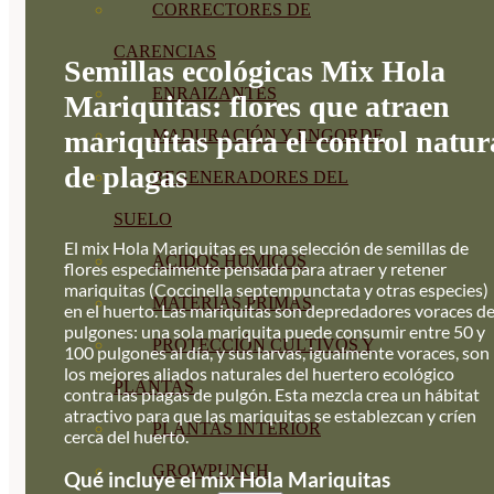
CORRECTORES DE
CARENCIAS
Semillas ecológicas Mix Hola
ENRAIZANTES
Mariquitas: flores que atraen
mariquitas para el control natur
MADURACIÓN Y ENGORDE
de plagas
REGENERADORES DEL
SUELO
El mix Hola Mariquitas es una selección de semillas de
ÁCIDOS HÚMICOS
flores especialmente pensada para atraer y retener
mariquitas (Coccinella septempunctata y otras especies)
MATERIAS PRIMAS
en el huerto. Las mariquitas son depredadores voraces d
pulgones: una sola mariquita puede consumir entre 50 y
PROTECCIÓN CULTIVOS Y
100 pulgones al día, y sus larvas, igualmente voraces, son
los mejores aliados naturales del huertero ecológico
PLANTAS
contra las plagas de pulgón. Esta mezcla crea un hábitat
atractivo para que las mariquitas se establezcan y críen
PLANTAS INTERIOR
cerca del huerto.
GROWPUNCH
Qué incluye el mix Hola Mariquitas