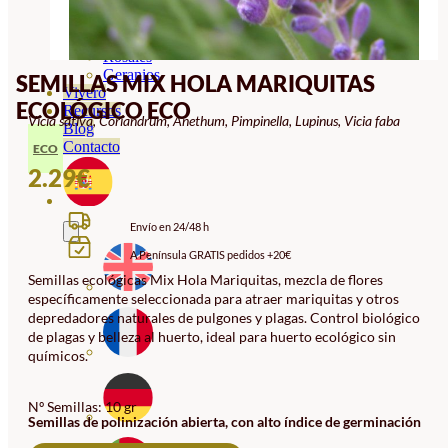
Orquideas
Ornamentales
Hortensias
Rosales
Geranios
SEMILLAS MIX HOLA MARIQUITAS
Vivero
ECOLÓGICO ECO
Recursos
Vicia sativa, Coriandrum, Anethum, Pimpinella, Lupinus, Vicia faba
Blog
Contacto
ECO
2.29
€
Envío en 24/48 h
A Península GRATIS pedidos +20€
Semillas ecológicas Mix Hola Mariquitas, mezcla de flores
específicamente seleccionada para atraer mariquitas y otros
depredadores naturales de pulgones y plagas. Control biológico
de plagas y belleza al huerto, ideal para huerto ecológico sin
químicos.
Nº Semillas: 10 gr
Semillas de polinización abierta, con alto índice de germinación