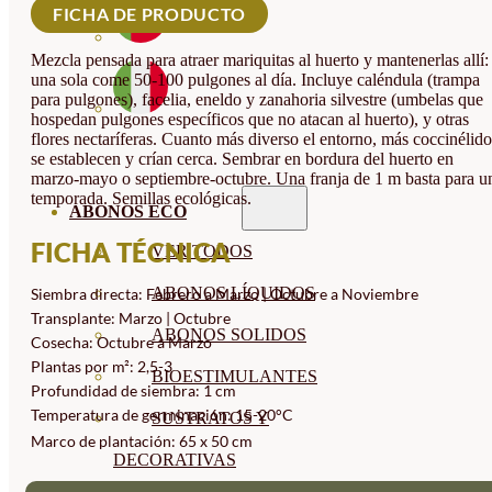
FICHA DE PRODUCTO
Mezcla pensada para atraer mariquitas al huerto y mantenerlas allí:
una sola come 50-100 pulgones al día. Incluye caléndula (trampa
para pulgones), facelia, eneldo y zanahoria silvestre (umbelas que
hospedan pulgones específicos que no atacan al huerto), y otras
flores nectaríferas. Cuanto más diverso el entorno, más coccinélido
se establecen y crían cerca. Sembrar en bordura del huerto en
marzo-mayo o septiembre-octubre. Una franja de 1 m basta para u
temporada. Semillas ecológicas.
ABONOS ECO
FICHA TÉCNICA
VER TODOS
ABONOS LÍQUIDOS
Siembra directa: Febrero a Marzo | Octubre a Noviembre
Transplante: Marzo | Octubre
ABONOS SOLIDOS
Cosecha: Octubre a Marzo
Plantas por m²: 2,5-3
BIOESTIMULANTES
Profundidad de siembra: 1 cm
Temperatura de germinación: 15-20°C
SUSTRATOS Y
Marco de plantación: 65 x 50 cm
DECORATIVAS