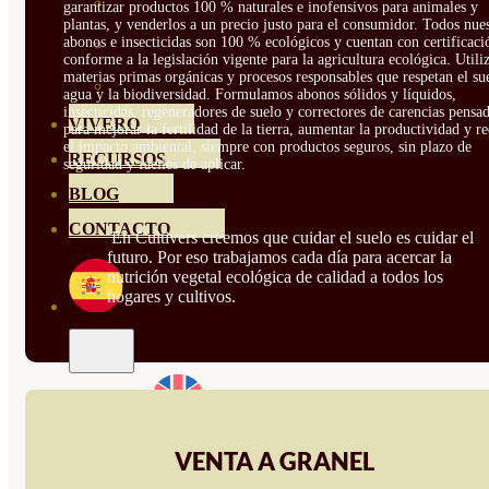
HORTENSIAS
garantizar productos 100 % naturales e inofensivos para animales y
plantas, y venderlos a un precio justo para el consumidor. Todos nue
abonos e insecticidas son 100 % ecológicos y cuentan con certificaci
ROSALES
conforme a la legislación vigente para la agricultura ecológica. Util
materias primas orgánicas y procesos responsables que respetan el sue
GERANIOS
agua y la biodiversidad. Formulamos abonos sólidos y líquidos,
insecticidas, regeneradores de suelo y correctores de carencias pensa
VIVERO
para mejorar la fertilidad de la tierra, aumentar la productividad y r
el impacto ambiental, siempre con productos seguros, sin plazo de
RECURSOS
seguridad y fáciles de aplicar.
BLOG
CONTACTO
En Cultivers creemos que cuidar el suelo es cuidar el
futuro. Por eso trabajamos cada día para acercar la
nutrición vegetal ecológica de calidad a todos los
hogares y cultivos.
VENTA A GRANEL