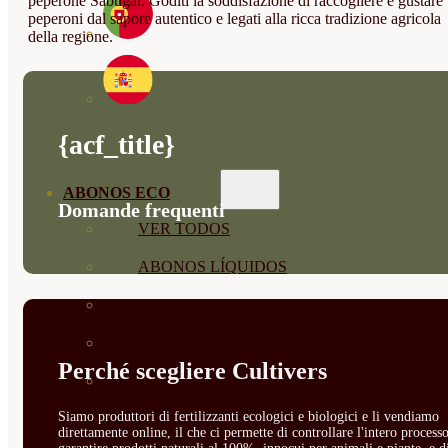
peperone Sabugal. Goditi la soddisfazione di raccogliere e gustare
peperoni dal sapore autentico e legati alla ricca tradizione agricola
della regione.
{acf_title}
ABONOS ECO
Domande frequenti
VER TODOS
ABONOS LÍQUIDOS
ABONOS SOLIDOS
BIOESTIMULANTES
Perché scegliere Cultivers
SUSTRATOS Y
Siamo produttori di fertilizzanti ecologici e biologici e li vendiamo
DECORATIVAS
direttamente online, il che ci permette di controllare l'intero processo