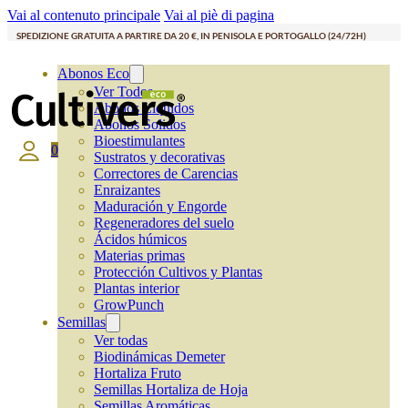
Vai al contenuto principale
Vai al piè di pagina
SPEDIZIONE GRATUITA A PARTIRE DA 20 €, IN PENISOLA E PORTOGALLO (24/72H)
Abonos Eco
Ver Todos
Abonos Líquidos
Abonos Solidos
Bioestimulantes
0
Sustratos y decorativas
Correctores de Carencias
Enraizantes
Maduración y Engorde
Regeneradores del suelo
Ácidos húmicos
Materias primas
Protección Cultivos y Plantas
Plantas interior
GrowPunch
Semillas
Ver todas
Biodinámicas Demeter
Hortaliza Fruto
Semillas Hortaliza de Hoja
Semillas Aromáticas