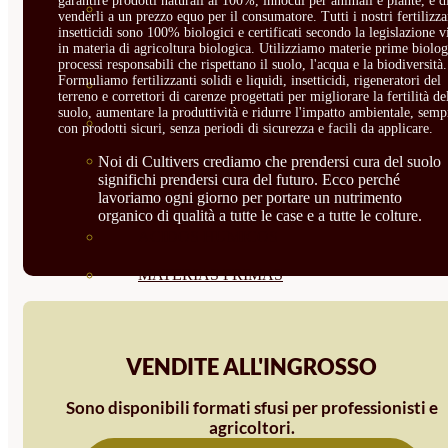
garantire prodotti naturali al 100%, innocui per animali e piante, e d
CORRECTORES DE
venderli a un prezzo equo per il consumatore. Tutti i nostri fertilizza
insetticidi sono 100% biologici e certificati secondo la legislazione v
CARENCIAS
in materia di agricoltura biologica. Utilizziamo materie prime biolog
processi responsabili che rispettano il suolo, l'acqua e la biodiversità.
Formuliamo fertilizzanti solidi e liquidi, insetticidi, rigeneratori del
ENRAIZANTES
terreno e correttori di carenze progettati per migliorare la fertilità de
suolo, aumentare la produttività e ridurre l'impatto ambientale, semp
MADURACIÓN Y ENGORDE
con prodotti sicuri, senza periodi di sicurezza e facili da applicare.
REGENERADORES DEL
Noi di Cultivers crediamo che prendersi cura del suolo
significhi prendersi cura del futuro. Ecco perché
lavoriamo ogni giorno per portare un nutrimento
SUELO
organico di qualità a tutte le case e a tutte le colture.
ÁCIDOS HÚMICOS
MATERIAS PRIMAS
PROTECCIÓN CULTIVOS Y
PLANTAS
VENDITE ALL'INGROSSO
PLANTAS INTERIOR
Sono disponibili formati sfusi per professionisti e
agricoltori.
GROWPUNCH