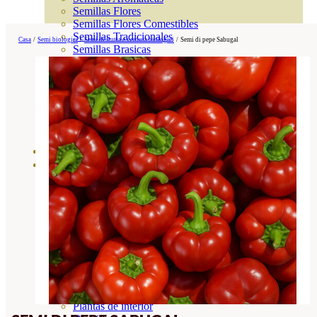
Semillas Flores
Semillas Flores Comestibles
Semillas Tradicionales
Casa
/
Semi biologici
/
Semi di frutta e verdura biologici
/
Semi di pepe Sabugal
Semillas Brasicas
Semillas Raíz
Semillas Leguminosas
Microgreen
Cubiertas Vegetales
Tiras de Semillas
Bombas de Semillas
Bandejas y Semilleros
Profesionales
Abonos por cultivo
Ver Todos
Tomates
Huerto
Cítricos
Frutales
Césped
Bonsai
Coníferas y setos
Olivo
Cactus, crasas y suculentas
Plantas de interior