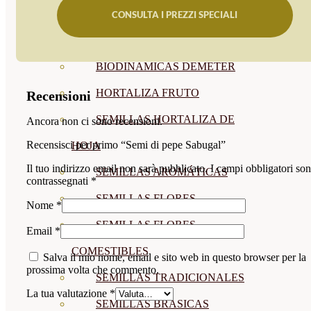
CONSULTA I PREZZI SPECIALI
SEMILLAS
VER TODAS
BIODINÁMICAS DEMETER
HORTALIZA FRUTO
Recensioni
SEMILLAS HORTALIZA DE
Ancora non ci sono recensioni.
Recensisci per primo “Semi di pepe Sabugal”
HOJA
Il tuo indirizzo email non sarà pubblicato.
I campi obbligatori so
SEMILLAS AROMÁTICAS
contrassegnati
*
SEMILLAS FLORES
Nome
*
SEMILLAS FLORES
Email
*
COMESTIBLES
Salva il mio nome, email e sito web in questo browser per la
prossima volta che commento.
SEMILLAS TRADICIONALES
La tua valutazione
*
SEMILLAS BRASICAS