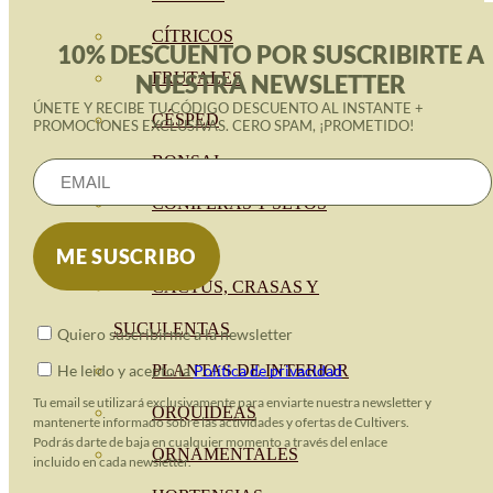
CÍTRICOS
10% DESCUENTO POR SUSCRIBIRTE A
FRUTALES
NUESTRA NEWSLETTER
ÚNETE Y RECIBE TU CÓDIGO DESCUENTO AL INSTANTE +
CÉSPED
PROMOCIONES EXCLUSIVAS. CERO SPAM, ¡PROMETIDO!
BONSAI
CONÍFERAS Y SETOS
OLIVO
CACTUS, CRASAS Y
SUCULENTAS
Quiero suscribirme a la newsletter
He leido y acepto la
Política de privacidad
PLANTAS DE INTERIOR
Tu email se utilizará exclusivamente para enviarte nuestra newsletter y
ORQUIDEAS
mantenerte informado sobre las actividades y ofertas de Cultivers.
Podrás darte de baja en cualquier momento a través del enlace
ORNAMENTALES
incluido en cada newsletter.